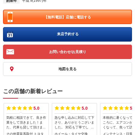
創業年
平成 9(1997)年
【無料電話】
店舗に電話する
来店予約する
お問い合わせ/お見積り
地図を見る
この店舗の新着レビュー
5.0
5.0
5.
気軽に相談できて、良き作
急な申し込みに対応して下
本格的に暑くなって
業をして頂きました！ま
さり、ありがとうございま
ころに、エアコンが
た、代車も貸して頂けま
した。 対応も丁寧でし
くなって、焦って訪
す。安心して預ける事がで
た！！
ました。急に行った
その他電装系取付
トヨタ
ホイール・タイヤ交換
メンテナンス・日常