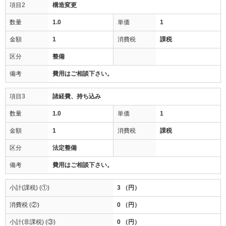
項目2
構造変更
数量
1.0
単価
1
金額
1
消費税
課税
区分
整備
備考
費用はご相談下さい。
項目3
諸経費、持ち込み
数量
1.0
単価
1
金額
1
消費税
課税
区分
法定整備
備考
費用はご相談下さい。
小計(課税) (①)
3 （円）
消費税 (②)
0 （円）
小計(非課税) (③)
0 （円）