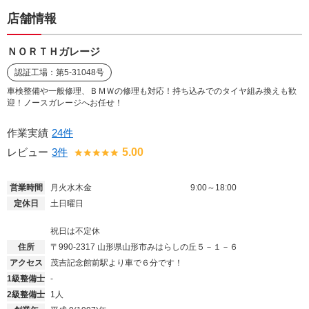
店舗情報
ＮＯＲＴＨガレージ
認証工場：第5-31048号
車検整備や一般修理、ＢＭＷの修理も対応！持ち込みでのタイヤ組み換えも歓
迎！ノースガレージへお任せ！
作業実績
24件
レビュー
3件
5.00
営業時間
月火水木金
9:00～18:00
定休日
土日曜日
祝日は不定休
住所
〒990-2317
山形県山形市みはらしの丘５－１－６
アクセス
茂吉記念館前駅より車で６分です！
1級整備士
-
2級整備士
1人