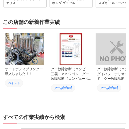
きました！
丁寧に対応して頂き
ヤリス
ホンダ
ヴェゼル
スズキ
アルトラパン
助かりました。また
致します！
この店舗の新着作業実績
オートボディプリンター
グー故障診断（コンピュータ診断）
導入しました！！
三菱 ｅＫワゴン グー
ダイハツ テリオス
故障診断（コンピュータ
ド グー故障診断（
ペイント
診断） 山形県 山形市
ピュータ診断） 山
県 山形市
グー故障診断
グー故障診断
宣伝
ボード
看板
すべての作業実績から検索
オートボディプリンター