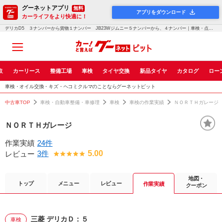
グーネットアプリ
無料
アプリをダウンロード
カーライフをより快適に！
デリカD5 ３ナンバーから貨物１ナンバー JB23Wジムニー５ナンバーから、４ナンバー｜車検・点検・修理のグーネットピット
取
カーリース
整備工場
車検
タイヤ交換
新品タイヤ
カタログ
ロー
車検・オイル交換・キズ・ヘコミクルマのことならグーネットピット
中古車TOP
車検・自動車整備・車修理
車検
車検の作業実績
ＮＯＲＴＨガレージ
ＮＯＲＴＨガレージ
作業実績
24件
3件
5.00
レビュー
地図・
トップ
メニュー
レビュー
作業実績
クーポン
三菱 デリカＤ：５
車検