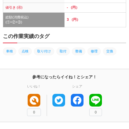
値引き (④)
- （円）
総額(消費税込)
3 （円）
(①+②+③)
この作業実績のタグ
車検
点検
取り付け
取付
整備
修理
交換
参考になったらイイね！とシェア！
いいね！
シェア
0
0