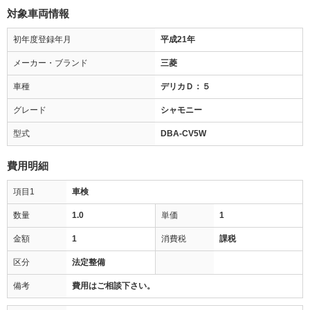
対象車両情報
初年度登録年月
平成21年
メーカー・ブランド
三菱
車種
デリカＤ：５
グレード
シャモニー
型式
DBA-CV5W
費用明細
項目1
車検
数量
1.0
単価
1
金額
1
消費税
課税
区分
法定整備
備考
費用はご相談下さい。