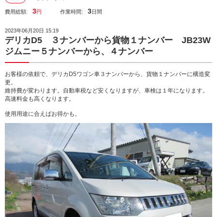
3
3
費用総額:
円
作業時間:
日間
2023年06月20日 15:19
デリカD5 ３ナンバーから貨物１ナンバー JB23W
ジムニー５ナンバーから、４ナンバー
お客様の依頼で、デリカD5ワゴン車３ナンバーから、貨物１ナンバーに構造変
更。
維持費が変わります。自動車税など安くなりますが、車検は１年になります。
高速料金も高くなります。
使用用途に合えばお得かも。