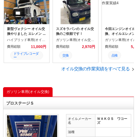
新型ヴォクシー オイル交
スズキラパンの オイル交
今回エンジンオイル
換やりました エレメント
換のご依頼です！
換、オイルエレメン
も一緒に交換です
換の ご依頼でご来店
ハイブリッド車用(オイル交換)
ガソリン車用(オイル交換)
ました！
費用総額
11,000円
費用総額
2,970円
費用総額
5,
ドライブレコーダ
交換
点検
ー
タイヤ交換
点検
交換
オイル交換の作業実績をすべて見る
オイル
タイヤ
修理
TOYOTA
取付
車検
ガソリン車用(オイル交換)
ワコーズ
修理
タイヤ
プロステージＳ
エンジンオイル
車検
整備
エンジンオイル交
オイルメーカー
ＷＡＫＯＳ ワコー
整備
取付
換
名
ズ
人気車種
オイル
オイル
油種