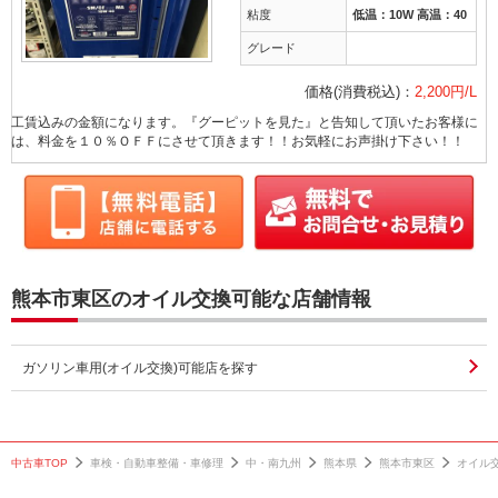
オイル交換
取り付け
粘度
低温：10W 高温：40
取り付け
グレード
ラパン
エクストレイル
価格(消費税込)：
2,200円/L
スズキ
日産
工賃込みの金額になります。『グーピットを見た』と告知して頂いたお客様に
オイル交換
は、料金を１０％ＯＦＦにさせて頂きます！！お気軽にお声掛け下さい！！
熊本市東区のオイル交換可能な店舗情報
ガソリン車用(オイル交換)可能店を探す
中古車TOP
車検・自動車整備・車修理
中・南九州
熊本県
熊本市東区
オイル