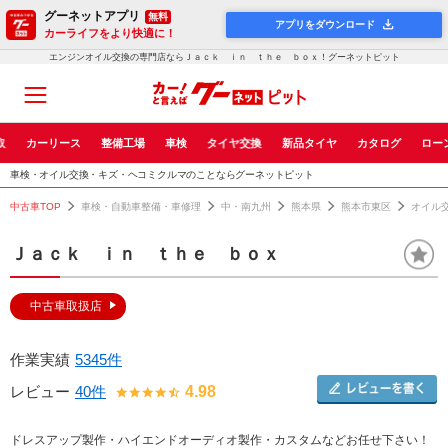
グーネットアプリ
無料
アプリをダウンロード
カーライフをより快適に！
エンジンオイル交換の専門店ならＪａｃｋ ｉｎ ｔｈｅ ｂｏｘ！グーネットピット
取
カーリース
整備工場
車検
タイヤ交換
新品タイヤ
カタログ
ロー
車検・オイル交換・キズ・ヘコミクルマのことならグーネットピット
中古車TOP
車検・自動車整備・車修理
中・南九州
熊本県
熊本市東区
オイル
Ｊａｃｋ ｉｎ ｔｈｅ ｂｏｘ
中古車取扱店
作業実績
5345件
レビュー
40件
4.98
ドレスアップ製作・ハイエンドオーディオ製作・カスタムなどお任せ下さい！