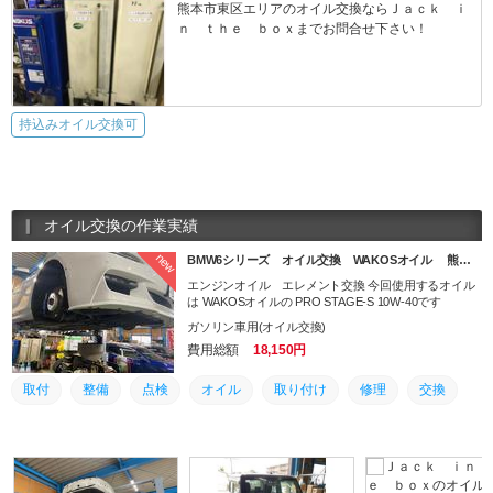
熊本市東区エリアのオイル交換ならＪａｃｋ ｉ
ｎ ｔｈｅ ｂｏｘまでお問合せ下さい！
持込みオイル交換可
オイル交換の作業実績
new
BMW6シリーズ オイル交換 WAKOSオイル 熊…
エンジンオイル エレメント交換 今回使用するオイル
は WAKOSオイルの PRO STAGE-S 10W-40です
ガソリン車用(オイル交換)
費用総額
18,150円
取付
整備
点検
オイル
取り付け
修理
交換