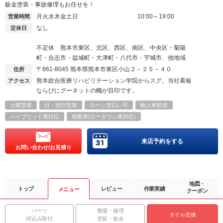
鈑金塗装・事故修理もお任せを！
月火水木金土日
10:00～19:00
営業時間
なし
定休日
不定休 熊本市東区、北区、西区、南区、中央区・菊陽
町・合志市・益城町・大津町・八代市・宇城市、他地域
〒861-8045
熊本県熊本市東区小山２－２５－４０
住所
熊本総合医療リハビリテーション学院からスグ。当社看板
アクセス
ならびにグーネットの幟が目印です。
土曜営業
日・祝日営業
ローン支払い可
輸入車歓迎
ハイブリッド車対応
積載車(ローダウン車対応)
来店予約をする
お問い合わせ/お見積り
地図・
トップ
レビュー
作業実績
メニュー
クーポン
パーツ
整備・修理
オイル交換
持込み取付
塗装・板金