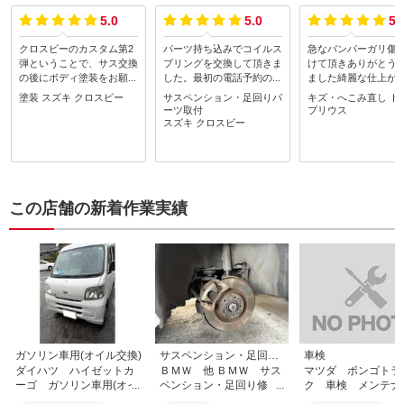
5.0
5.0
5.
クロスビーのカスタム第2
パーツ持ち込みでコイルス
急なバンパーガリ傷
弾ということで、サス交換
プリングを交換して頂きま
けて頂きありがとう
の後にボディ塗装をお願い
した。最初の電話予約のと
ました綺麗な仕上が
いたしました。とても満足
きから、親切かつ非常に丁
ですしかも持ち込み
塗装
スズキ
クロスビー
サスペンション・足回りパ
キズ・へこみ直し
ト
のいく仕上がりもさること
寧なご対応をして頂き、と
交換も格安でやって
ーツ取付
プリウス
ながら、指定していなかっ
ても安心してお任せできま
りがとうございます
スズキ
クロスビー
た未塗装樹脂の部分につい
した。また、次のカスタム
かあれば宜しくお願
ても丁寧な処理をして頂き
の相談にも乗って下さり、
します
ました。ただただ感謝で
引き続きこちらのお店にお
す。最高の1台が完成した
世話になります。引き続き
ので、愛車のMINI同様に
どうぞよろしくお願いいた
この店舗の新着作業実績
このクロスビーも乗りつぶ
します。
すまで一緒に過ごそうと思
います。今回も本当にあり
がとうございました！
ガソリン車用(オイル交換)
サスペンション・足回り修理・整備
車検
ダイハツ ハイゼットカ
ＢＭＷ 他 ＢＭＷ サス
マツダ ボンゴトラ
ーゴ ガソリン車用(オイ
ペンション・足回り修
ク 車検 メンテナ
ル交換) エンジンオイ
理・整備 警告灯 点
ス 分解整備 ドラ