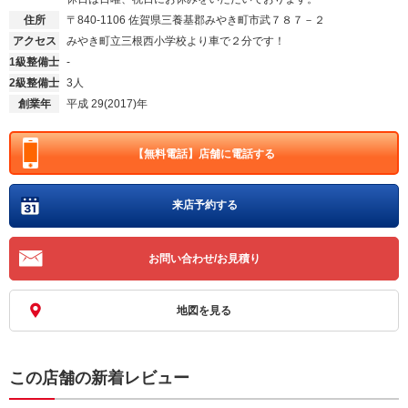
住所
〒840-1106
佐賀県三養基郡みやき町市武７８７－２
アクセス
みやき町立三根西小学校より車で２分です！
1級整備士
-
2級整備士
3人
創業年
平成 29(2017)年
【無料電話】
店舗に電話する
来店予約する
お問い合わせ/お見積り
地図を見る
この店舗の新着レビュー