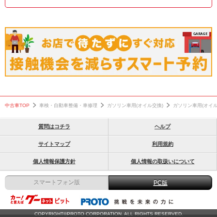
整備
修理
交換
トラック
中古車TOP
車検・自動車整備・車修理
ガソリン車用(オイル交換)
ガソリン車用(オイ
質問はコチラ
ヘルプ
サイトマップ
利用規約
個人情報保護方針
個人情報の取扱いについて
スマートフォン版
PC版
COPYRIGHT©PROTO CORPORATION. ALL RIGHTS RESERVED.