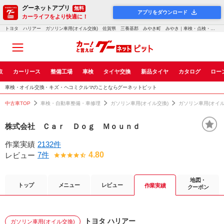
グーネットアプリ
無料
アプリをダウンロード
カーライフをより快適に！
トヨタ ハリアー ガソリン車用(オイル交換) 佐賀県 三養基郡 みやき町 みやき｜車検・点検・修理のグーネットピット
取
カーリース
整備工場
車検
タイヤ交換
新品タイヤ
カタログ
ロー
車検・オイル交換・キズ・ヘコミクルマのことならグーネットピット
中古車TOP
車検・自動車整備・車修理
ガソリン車用(オイル交換)
ガソリン車用(オイ
株式会社 Ｃａｒ Ｄｏｇ Ｍｏｕｎｄ
作業実績
2132件
7件
4.80
レビュー
地図・
トップ
メニュー
レビュー
作業実績
クーポン
トヨタ ハリアー
ガソリン車用(オイル交換)