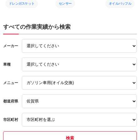
ル オイルエレメント
灯 ブレーキパッド 交
シャフトブーツ ア
ドレンガスケット
センサー
オイルバッフル
ドレンガスケット 交
換
ーアームブーツ エ
換 佐賀県 三養基郡
レメント ハブベア
オイルエレメント
ブレーキパッドセンサー
ベアリングカラー
みやき町 みやき
グ 交換 整備 佐
県 三養基郡 みや
エンジンオイル
ブレーキパッド
分解整備
すべての作業実績から検索
町 みやき
ダイハツ
点灯
エアエレメント
メーカー
エンジンオイル交換
警告灯
アッパーアームブー
オイル交換
アウディ
ドライブシャフトブ
車種
メンテナンス
輸入車
ハブベアリング
整備
点検
マツダ
メニュー
交換
整備
メンテナンス
都道府県
修理
車検
交換
取り付け
市区町村
点検
取付