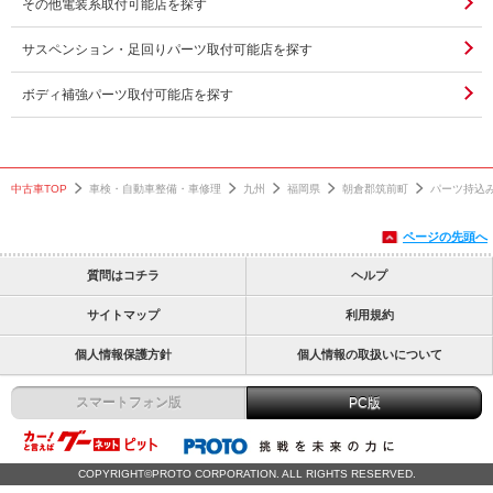
その他電装系取付可能店を探す
サスペンション・足回りパーツ取付可能店を探す
ボディ補強パーツ取付可能店を探す
中古車TOP
車検・自動車整備・車修理
九州
福岡県
朝倉郡筑前町
パーツ持込
ページの先頭へ
質問はコチラ
ヘルプ
サイトマップ
利用規約
個人情報保護方針
個人情報の取扱いについて
スマートフォン版
PC版
COPYRIGHT©PROTO CORPORATION. ALL RIGHTS RESERVED.