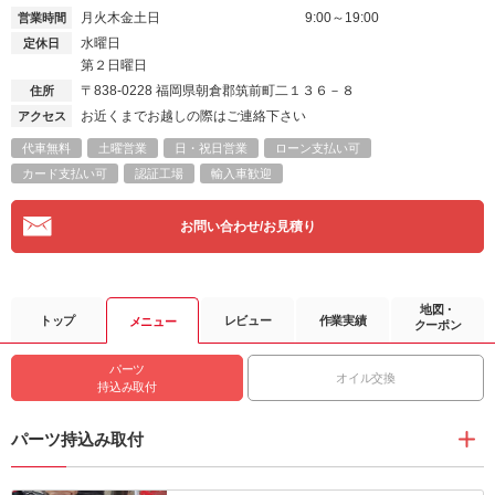
月火木金土日
9:00～19:00
営業時間
水曜日
定休日
第２日曜日
〒838-0228
福岡県朝倉郡筑前町二１３６－８
住所
お近くまでお越しの際はご連絡下さい
アクセス
代車無料
土曜営業
日・祝日営業
ローン支払い可
カード支払い可
認証工場
輸入車歓迎
お問い合わせ/お見積り
地図・
トップ
レビュー
作業実績
メニュー
クーポン
パーツ
オイル交換
持込み取付
パーツ持込み取付