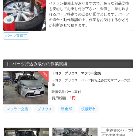
ベテラン整備士がおりますので、色々な部品交換
も安心してお申し付け下さい。※但し、持ち込ま
れるパーツ持参での立会い受付とします。パーツ
の適合・動作確認の上、作業をお受けするかどう
か判断させて頂きます。
パーツ直送可
パーツ持込み取付の作業実績
new
トヨタ プリウス マフラー交換
トヨタ プリウス パーツ持ち込みにてマフラーの交
換
吸排気系パーツ取付
費用総額
1円
マフラー交換
プリウス
朝倉郡
筑紫野市