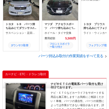
トヨタ ｂＢ パーツ持
マツダ アクセラスポー
トヨタ プリウス 
ち込みにてダウンサスの
ツ パーツ持ち込みにて
持ち込みにてフォグ
取替
タイヤ＆ホイールを社外
プとウインカーを社
サスペンション・足回りパーツ取付
ホイール・タイヤ交換
に取替とフロントスポイ
取替。フォグランプ
費用総額
5,500円
ラー(汎用品）の取り付け
ッチも増設
フロントスポイラ
ダウンサス取替
フォグランプ増設
ー取り付け
タイヤ＆ホイール
ｂＢ
プリウス
パーツ持込み取付の作業実績をすべて見る
取替
トヨタ
アクセラスポーツ
朝倉郡
朝倉郡
マツダ
筑紫野市
カーナビ・ETC・ドラレコ取付
筑紫野市
筑紫野市
ナビやＥＴＣの電装系パーツ取付も受け
付けております。
朝倉郡
ナビ・ＥＴＣなどカーライフをサポートする
用品も施工致します！お気軽にご相談くださ
い！車種、パーツの適合性、パーツの状態に
よっては作業ができない場合があります。詳