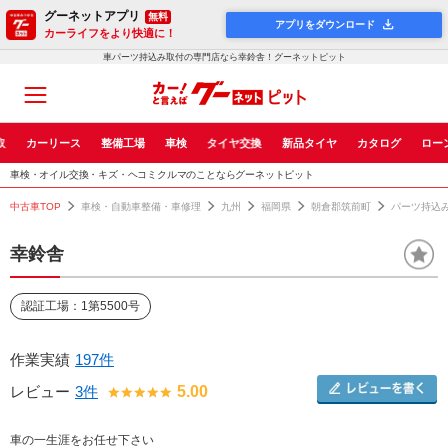
グーネットアプリ
無料
アプリをダウンロード
カーライフをより快適に！
車パーツ持込み取付の専門店なら幸鈴舎！グーネットピット
取
カーリース
整備工場
車検
タイヤ交換
新品タイヤ
カタログ
ロー
車検・オイル交換・キズ・ヘコミクルマのことならグーネットピット
中古車TOP
車検・自動車整備・車修理
九州
福岡県
朝倉郡筑前町
パーツ持込
幸鈴舎
認証工場：1第5500号
作業実績
197件
レビュー
3件
5.00
車の一生涯をお任せ下さい