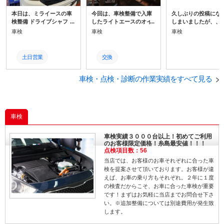
本日は、ミライースの車
今回は、車検整備で入庫
久しぶりの投稿にな
検整備 ドライブシャフト
したライトエースのオイ
しまいましたが、、 
ブーツからのグリス漏れ
ル漏れ修理のご紹介で
からまた作業実績を
車検
車検
車検
油脂類の交換とヘッドラ
す。 ヘッドカバーガスケ
していこうと思いま
イトの磨き作業をしまし
ットからオイルが漏れパ
で宜しくお願い致し
た。 シャフトブーツはそ
ワステポンプもエンジン
す！ 今回は、二度目
土日営業
交換
のままにしていると異音
オイルでべったりでし
庫トヨタ・ウィッシ
の原因にもなるので早め
た。 ガスケットは経年劣
車検整備です。 作業
点検
修理
の修理・交換をお勧めし
車検・点検・診断の作業実績をすべて見る
化でが固くなり漏れの原
は、タイヤ・バッテ
ます！ 車検整備や修理作
因となってしまいます。
ー・ブレーキパッド
取り付け
業で入庫されたお客様に
エンジンオイルが少ない
脂類の交換をさせて
は無料で磨かせて頂きま
状態で走行を続けると故
ました。 ヘッドライ
す！ 車種や状態によって
車検
障の原因となりますの
くすみがあったので
車検
仕上がりは異なります
で、早めの修理をお勧め
作業、アイドリング
が、気になっているお客
します。
し不安定だった為ス
整備
様は是非ご相談くださ
トルボデーの清掃を
車検実績３０００台以上！初めてご利用
い！
ビスでさせて頂きま
のお客様限定価格！糸島最安値！！！
修理
た。 ライトは綺麗に
点検項目数：56
光度もしっかり上が
当店では、お客様のお車それぞれに合った車
交換
アイドリングも調子
検を提案させて頂いております。お客様が違
ってくれました。 車
えば、お車の乗り方もそれぞれ。２年に１度
修理に関するお問い
の検査だからこそ、お車に合った車検が重要
せありましたらネッ
です！まずはお気軽に当店までお問合せ下さ
たは電話にてご連絡
い。※追加整備については別途費用が発生致
さい。 ネットに関し
します。
ては、返信が少し遅
場合もありますので