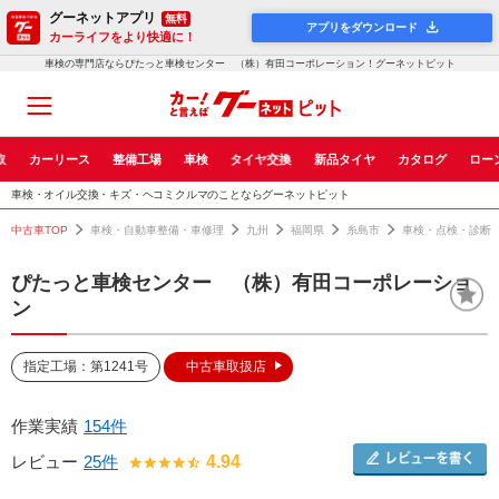
グーネットアプリ
無料
アプリをダウンロード
カーライフをより快適に！
車検の専門店ならぴたっと車検センター （株）有田コーポレーション！グーネットピット
取
カーリース
整備工場
車検
タイヤ交換
新品タイヤ
カタログ
ロー
車検・オイル交換・キズ・ヘコミクルマのことならグーネットピット
中古車TOP
車検・自動車整備・車修理
九州
福岡県
糸島市
車検・点検・診断
ぴたっと車検センター （株）有田コーポレーショ
ン
指定工場：第1241号
中古車取扱店
作業実績
154件
レビュー
25件
4.94