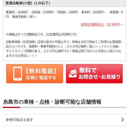
普通自動車(小型)（1.0t以下）
ご了承ください。 株
社 有田コーポレー
重量税：16,400円 自賠責：17,650円 印紙税：1,600円 基本料：16,500円～ 検査費：0
ン 福岡県糸島市志摩
円 事務手数料：0円～
5366-1 TEL 092-32
99
総額(消費税込)：52,150円～
※価格はすべて消費税込です。(法定費用は非課税です)
自動車保険（任意保険）証券の提示が可能な方で、車検を当店で初めてご利用のお客様限
定のコースです。検査料・事務手数料の１１，０００円が無料！更にヘッドライト光軸・
サイドスリップ調整の各２，２００円も無料です！車検は満了日の１か月前から受けられ
ますのでお早目に！！！
糸島市の車検・点検・診断可能な店舗情報
車検可能店を探す