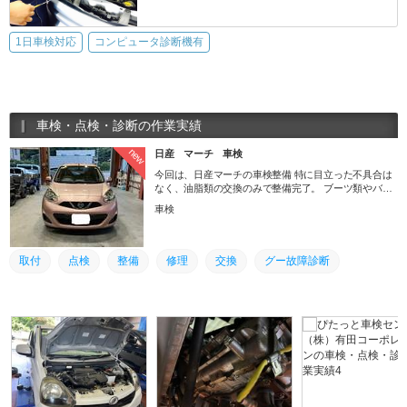
1日車検対応
コンピュータ診断機有
車検・点検・診断の作業実績
new
日産 マーチ 車検
今回は、日産マーチの車検整備 特に目立った不具合は
なく、油脂類の交換のみで整備完了。 ブーツ類やバッ
テリーはオイル交換の時など定期的に点検をお勧めし
車検
ました。 整備以外では、ヘッドライトの磨き・フロン
トバンパーの艶出しをさせて頂きました。 故障整備以
外でも気になる箇所御座いましたらお気軽に御問い合
わせ下さい！！
取付
点検
整備
修理
交換
グー故障診断