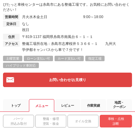
ぴたっと車検センターは糸島市にある整備工場です。お気軽にお問い合わせく
ださい！
月火水木金土日
9:00～18:00
営業時間
なし
定休日
祝日
〒819-1137
福岡県糸島市南風台６－１－１
住所
整備工場所在地：糸島市志摩桜井５３６６－１ 九州大
アクセス
学伊都キャンパスから車で７分です！
土曜営業
ローン支払い可
カード支払い可
指定工場
ハイブリッド車対応
お問い合わせ/お見積り
地図・
トップ
レビュー
作業実績
メニュー
クーポン
パーツ
整備・修理
車検・点検
オイル交換
持込み取付
塗装・板金
診断