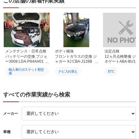
この店舗の新着作業実績
メンテナンス・日常点検
ボディ補強
法定点検
バッテリーの交換 プジョ
フロントガラスの交換 ジ
12ヵ月点検整備 ジー
ー3008 LDA-P84AH01
ャガー XJ CBA-J128B
ネゲートABA-BU1
地域密着 整備工場 車
地域密着 整備工場 車
域密着 整備工場 
輸入車のガスケット類交
検 修理 鈑金 塗装
検 修理 鈑金 塗装
検 修理 鈑金 
ナビ入れ替え
ETC
換
事故修理 保険各種 パーツ
事故修理 保険各種 パーツ
事故修理 保険各種 
持込取付 奈良 北葛城
持込取付 奈良 北葛城
持込取付 奈良 北
オイル
ブレーキフルードの交換
エアクリーナー交換
郡 広陵町 磯城郡 田原本
郡 広陵町 磯城郡 田原本
郡 広陵町 磯城郡 田
町 大和高田市 橿原
町 大和高田市 橿原
町 大和高田市 橿
法定点検
輸入車バッテリー交換
ブレーキパッド交換
すべての作業実績から検索
市 葛城市 香芝市 御
市 葛城市 香芝市 御
市 葛城市 香芝市
所市
所市
所市
バックカメラ取付
エアサスの交換
ナビゲーション
メーカー
エンジンオイル漏れ修理
輸入車点検整備
エアコンガス補充
輸入車バッテリー交換
持ち込み対応可能
交換
車種
輸入車コンピューター診
輸入車修理
車高調取り付け
断