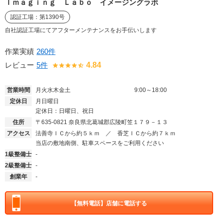
Ｉｍａｇｉｎｇ Ｌａｂｏ イメージングラボ
認証工場：第1390号
自社認証工場にてアフターメンテナンスをお手伝いします
作業実績
260件
レビュー
5件
4.84
営業時間
月火水木金土
9:00～18:00
定休日
月日曜日
定休日：日曜日、祝日
住所
〒635-0821
奈良県北葛城郡広陵町笠１７９－１３
アクセス
法善寺ＩＣから約５ｋｍ ／ 香芝ＩＣから約７ｋｍ
当店の敷地南側、駐車スペースをご利用ください
1級整備士
-
2級整備士
-
創業年
-
【無料電話】
店舗に電話する