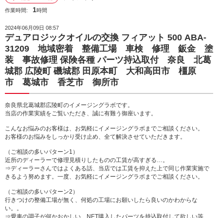
1
作業時間:
時間
2024年06月09日 08:57
デュアロジックオイルの交換 フィアット 500 ABA-
31209 地域密着 整備工場 車検 修理 鈑金 塗
装 事故修理 保険各種 パーツ持込取付 奈良 北葛
城郡 広陵町 磯城郡 田原本町 大和高田市 橿原
市 葛城市 香芝市 御所市
奈良県北葛城郡広陵町のイメージングラボです。
当店の作業実績をご覧いただき、誠に有難う御座います。
こんなお悩みのお客様は、お気軽にイメージングラボまでご相談ください。
お客様のお悩みをしっかり受け止め、全て解決させていただきます。
（ご相談の多いパターン1）
近所のディーラーで修理見積りしたものの工賃が高すぎる…。
⇒ディーラーさんではよくある話、当店では工賃を抑えた上で同じ作業実施で
きるよう努めます。一度、お気軽にイメージングラボまでご相談ください。
（ご相談の多いパターン2）
行きつけの整備工場が無く、何処の工場にお願いしたら良いのかわからな
い。。
⇒愛車の調子が何かおかしい、NET購入したパーツを持込取付して欲しい等、