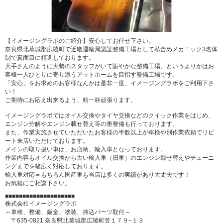
【イメージングラボのご紹介】安心してお任せ下さい。
奈良県北葛城郡広陵町で近畿運輸局認証整備工場として私含めメカニック3名体
制で真面目に精進しております。
大手さんのように大勢のスタッフがいて賑やかな整備工場、というよりかはお
客様一人ひとりに寄り添うアットホームを目指す整備工場です。
「安心」をお求めのお客様なんかは是非一度、イメージングラボをご利用下さ
い！
ご期待にお応え出来るよう、精一杯頑張ります。
イメージングラボではオイル交換やタイヤ交換などのクイック作業をはじめ、
エンジン分解やエンジン載せ替え等の重整備も行っております。
また、作業実施させていただいたお客様の半数以上が車検や別作業依頼でリピ
ート来店いただけております。
メインの取り扱い車は、お店柄、輸入車となっております。
作業内容もオイル交換から古い輸入車（旧車）のエンジン載せ替えやチューニ
ングまでを幅広く対応しております。
輸入車対応＝もちろん国産車も当店は多くの実績があり大丈夫です！
お気軽にご相談下さい。
■■■■■■■■■■■■■■■■■■■■
株式会社イメージングラボ
～車検、整備、鈑金、塗装、持込パーツ取付～
〒635-0821 奈良県北葛城郡広陵町笠１７９−１３