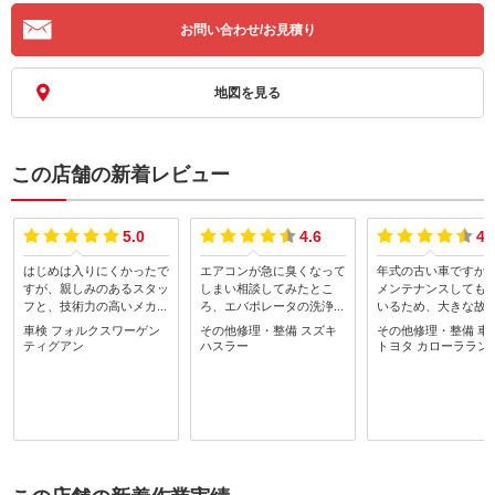
お問い合わせ/お見積り
地図を見る
この店舗の新着レビュー
5.0
4.6
4.
はじめは入りにくかったで
エアコンが急に臭くなって
年式の古い車ですが
すが、親しみのあるスタッ
しまい相談してみたとこ
メンテナンスしても
フと、技術力の高いメカニ
ろ、エバポレータの洗浄
いるため、大きな故
ックがいて、こだわりある
剤？を入れるのが良いとの
ることがなく快適に
車検
フォルクスワーゲン
その他修理・整備
スズキ
その他修理・整備
車
要望も受け入れてくれま
ことでした。施工してもら
います。（車検もお
ティグアン
ハスラー
トヨタ
カローララン
す。いつもよくして頂き、
ったところ、匂いも気にな
ていただきました。
信頼のおける地元の自動車
らなくてよくなりました！
もタイヤのパンクを
屋さんです。
ありがとうございます。ま
まい、急にお伺いし
た車で気になるところがあ
すが、迅速かつ丁寧
ればすぐご相談したいと思
していただきました
います。
からも利用していき
思います。