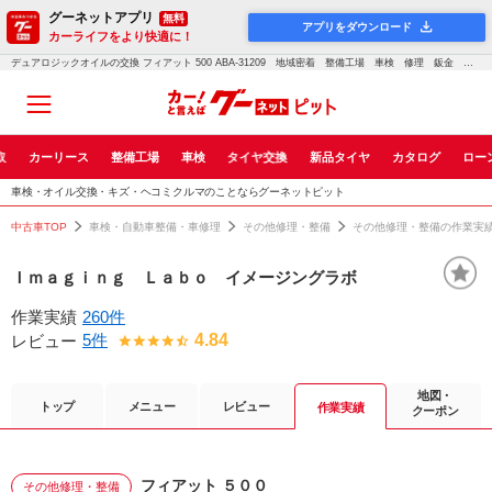
グーネットアプリ
無料
アプリをダウンロード
カーライフをより快適に！
デュアロジックオイルの交換 フィアット 500 ABA-31209 地域密着 整備工場 車検 修理 鈑金 塗装 事故修理 保険各種 パーツ持込取付 奈良 北葛城郡 広陵町 磯城郡 田原本町 大和高田市 橿原市 葛城市 香芝市 御所市｜車検・点検・修理のグーネットピット
取
カーリース
整備工場
車検
タイヤ交換
新品タイヤ
カタログ
ロー
車検・オイル交換・キズ・ヘコミクルマのことならグーネットピット
中古車TOP
車検・自動車整備・車修理
その他修理・整備
その他修理・整備の作業実
Ｉｍａｇｉｎｇ Ｌａｂｏ イメージングラボ
作業実績
260件
5件
4.84
レビュー
地図・
トップ
メニュー
レビュー
作業実績
クーポン
フィアット ５００
その他修理・整備