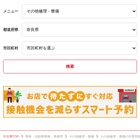
ブレーキフルードの交換
タイヤ交換
輸入車のエアコン修
メニュー
輸入車点検整備
タイヤのパンク修理
12ヵ月点検整備
都道府県
持ち込み対応可能
エンジンオイル交換
整備
タイヤ交換
メンテナンス
車検
市区町村
タイヤのパンク修理
車検
メンテナンス
車検
車高調取り付け
エンジンオイル交換
メンテナンス
エアコンガス補充
タイヤ交換
輸入車のエアコン修理
輸入車のエアコン修理
輸入車プラグ交換
ブレーキパッド交換
12ヵ月点検整備
タイヤのパンク修理
輸入車コンピュータ
交換
交換
断
12ヵ月点検整備
ブレーキパッド交換
持ち込み対応可能
エアクリーナー交換
エアクリーナー交換
輸入車点検整備
中古車TOP
車検・自動車整備・車修理
その他修理・整備
その他修理・整備の作業実
輸入車のフロントガラス
輸入車のフロントガラス
輸入車修理