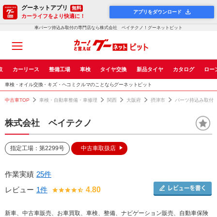
グーネットアプリ
無料
アプリをダウンロード
カーライフをより快適に！
車パーツ持込み取付の専門店なら株式会社 ベイテクノ！グーネットピット
取
カーリース
整備工場
車検
タイヤ交換
新品タイヤ
カタログ
ロー
車検・オイル交換・キズ・ヘコミクルマのことならグーネットピット
中古車TOP
車検・自動車整備・車修理
関西
大阪府
摂津市
パーツ持込み取付
株式会社 ベイテクノ
指定工場：第2299号
中古車取扱店
作業実績
25件
レビュー
1件
4.80
新車、中古車販売、お車買取、車検、整備、ナビゲーション販売、自動車保険