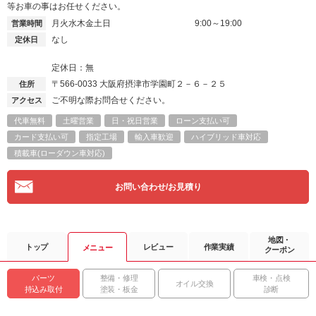
等お車の事はお任せください。
月火水木金土日
9:00～19:00
営業時間
なし
定休日
定休日：無
〒566-0033
大阪府摂津市学園町２－６－２５
住所
ご不明な際お問合せください。
アクセス
代車無料
土曜営業
日・祝日営業
ローン支払い可
カード支払い可
指定工場
輸入車歓迎
ハイブリッド車対応
積載車(ローダウン車対応)
お問い合わせ/お見積り
地図・
トップ
レビュー
作業実績
メニュー
クーポン
パーツ
整備・修理
車検・点検
オイル交換
持込み取付
塗装・板金
診断