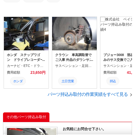
ホンダ ステップワゴ
クラウン 車高調取替で
プジョー3008 部品
ン ドライブレコーダー
ご入庫 外品のダウンサス
みのサス交換でご入
取付でご入庫しました VA
から車高調に交換！！
ました！！
カーナビ・ETC・ドラレコ取付
サスペンション・足回りパーツ取付
NBARのバックミラーと
費用総額
23,650円
費用総額
41,
一体型で前後カメラタイ
プのドライブレコーダー
ホンダ
土日営業
持込
で コムテックのレーダー
探知機もご一緒に取付し
ドラレコ取付
トヨタ
土日営業
ました
パーツ持込み取付の作業実績をすべて見る
土日営業
交換
交換
持ち込み
その他パーツ持込み取付
取付
お気軽にお問合せ下さい。