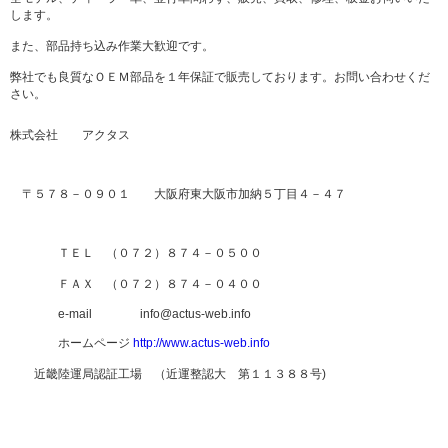
します。
また、部品持ち込み作業大歓迎です。
弊社でも良質なＯＥＭ部品を１年保証で販売しております。お問い合わせくだ
さい。
株式会社 アクタス
〒５７８－０９０１ 大阪府東大阪市加納５丁目４－４７
ＴＥＬ （０７２）８７４－０５００
ＦＡＸ （０７２）８７４－０４００
e-mail info@actus-web.info
ホームページ
http://www.actus-web.info
近畿陸運局認証工場 （近運整認大 第１１３８８号)