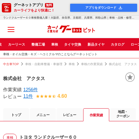
グーネットアプリ
無料
アプリをダウンロード
カーライフをより快適に！
ランドクルーザー６０車検整備入庫！大阪府、奈良県、京都府、兵庫県、和歌山県｜車検・点検・修理のグーネットピット
取
カーリース
整備工場
車検
タイヤ交換
新品タイヤ
カタログ
ロー
車検・オイル交換・キズ・ヘコミクルマのことならグーネットピット
中古車TOP
車検・自動車整備・車修理
車検
車検の作業実績
株式会社 アクタス
株式会社 アクタス
作業実績
1256件
11件
4.60
レビュー
地図・
トップ
メニュー
レビュー
作業実績
クーポン
トヨタ ランドクルーザー６０
車検