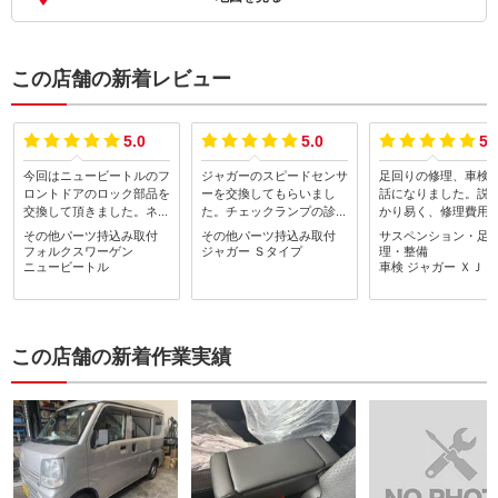
この店舗の新着レビュー
5.0
5.0
5.
今回はニュービートルのフ
ジャガーのスピードセンサ
足回りの修理、車検
ロントドアのロック部品を
ーを交換してもらいまし
話になりました。説
交換して頂きました。ネッ
た。チェックランプの診断
かり易く、修理費用
トで検索して楽天で購入し
も部品交換も非常に早く、
内でした。ありがと
その他パーツ持込み取付
その他パーツ持込み取付
サスペンション・足
た部品を持って取り付けだ
輸入車の扱いに慣れている
いました。
フォルクスワーゲン
ジャガー
Ｓタイプ
理・整備
けをお願いしました。
と感じましたので、安心し
ニュービートル
車検
ジャガー
ＸＪ
て作業をお任せすることが
できました。チェックラン
プも消灯したままで問題な
く走っております。また不
この店舗の新着作業実績
具合などあればお願いした
いと思っております。