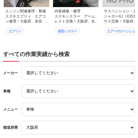
エンジン関連修理・整備
内装補修・修理
スズキエブリィ エアコ
スズキハスラー アーム
ジャガーXJ（X351
ン修理！大阪府、奈良
レスト交換！大阪府、奈
サス交換！大阪府、
県、京都府、兵庫県、和
良県、京都府、兵庫県、
県、京都府、兵庫県
歌山県、スズキ修理
和歌山県、スズキ修理
歌山県、ジャガー修
エブリィ
新型ハスラー
エアーサスペンショ
エアコン修理
アームレスト交換
エアサス交換
車検整備
ハスラー
ジャガーXJ
すべての作業実績から検索
外車
スズキ
ジャガー整備
メーカー
東大阪市
外車修理
ジャガー修理
大東市
大阪府
外車修理
車種
取付
部品持ち込み修理
大阪府
輸入車修理
車検
部品持ち込み修理
メニュー
塗装
輸入車
持込
都道府県
輸入車
外車
大東市