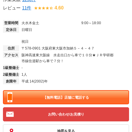
レビュー
11件
4.60
営業時間
火水木金土
9:00～18:00
定休日
日曜日
祝日
住所
〒578-0901
大阪府東大阪市加納５－４－４７
アクセス
阪神高速東大阪線 水走出口から車で１０分★ＪＲ学研都
市線住道駅から車で７分！
1級整備士
-
2級整備士
1人
創業年
平成 14(2002)年
【無料電話】
店舗に電話する
お問い合わせ/お見積り
地図を見る