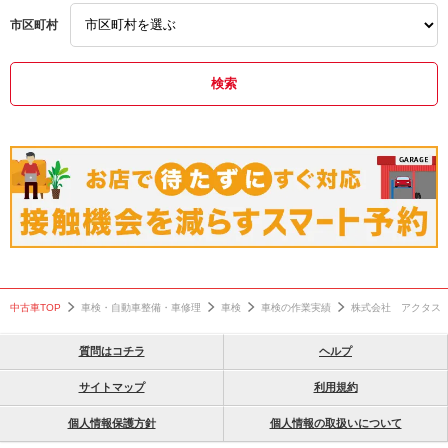
車検
大東市
外車
市区町村
部品持ち込み修理
持込
輸入車
大阪府
取付
車検
外車修理
輸入車修理
取付
スズキ
塗装
輸入車修理
東大阪市
塗装
車検整備
東大阪市
車検整備
中古車TOP
車検・自動車整備・車修理
車検
車検の作業実績
株式会社 アクタス
質問はコチラ
ヘルプ
サイトマップ
利用規約
個人情報保護方針
個人情報の取扱いについて