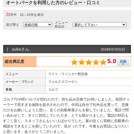
オートパークを利用した方のレビュー・口コミ
21
件中 21～21件を表示
メニュー
並び替え
絞込み
sukeさん
2018年07月01日
5.0
総合満足度
メニュー
ライト・ウィンカー類交換
メーカー・ブランド
フォルクスワーゲン
車種
ゴルフ
ゴルフ7のHIDバルブが切れたので、持ち込み交換でお伺いしました。前回ディ
ーラーで高すぎる値段を提示されたので、今回は自分で社外品を買って、交換
だけをお願いしようと思い、近くの自動車屋さんを探していました。電話で問
い合わせして、すぐに対応していただき、とても助かりました。電話の対応も
すごく良く、スタッフさんもいい人ばかりでした。家の近くに気軽に自動車の
相談をできるとこを探していたので、良かったです。今後もお世話になりたい
と思います。ありがとうございました。