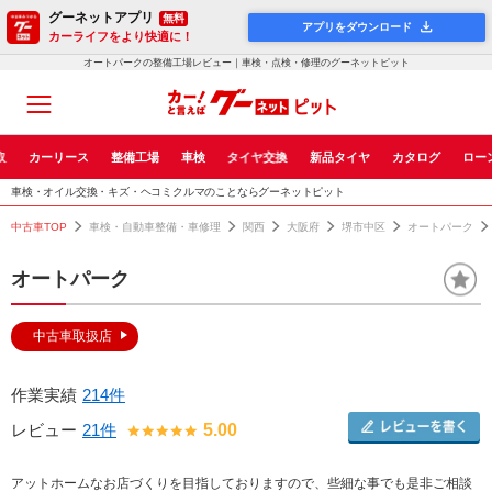
グーネットアプリ
無料
アプリをダウンロード
カーライフをより快適に！
オートパークの整備工場レビュー｜車検・点検・修理のグーネットピット
取
カーリース
整備工場
車検
タイヤ交換
新品タイヤ
カタログ
ロー
車検・オイル交換・キズ・ヘコミクルマのことならグーネットピット
中古車TOP
車検・自動車整備・車修理
関西
大阪府
堺市中区
オートパーク
オートパーク
中古車取扱店
作業実績
214件
レビュー
21件
5.00
アットホームなお店づくりを目指しておりますので、些細な事でも是非ご相談