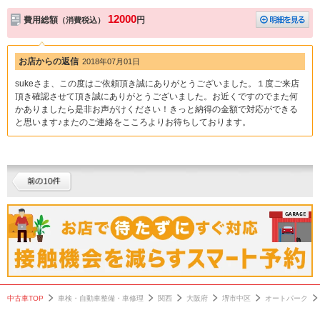
12000
費用総額
円
（消費税込）
お店からの返信
2018年07月01日
sukeさま、この度はご依頼頂き誠にありがとうございました。１度ご来店
頂き確認させて頂き誠にありがとうございました。お近くですのでまた何
かありましたら是非お声がけください！きっと納得の金額で対応ができる
と思います♪またのご連絡をこころよりお待ちしております。
中古車TOP
車検・自動車整備・車修理
関西
大阪府
堺市中区
オートパーク