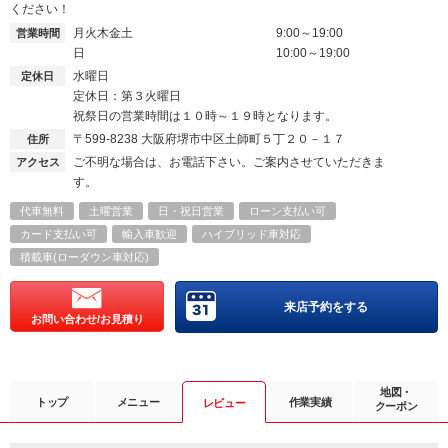
ください！
月火木金土
9:00～19:00
営業時間
日
10:00～19:00
水曜日
定休日
定休日：第３火曜日
祝祭日の営業時間は１０時～１９時となります。
〒599-8238
大阪府堺市中区土師町５丁２０－１７
住所
ご不明な場合は、お電話下さい。ご案内させていただきま
アクセス
す。
代車無料
土曜営業
日・祝日営業
ローン支払い可
カード支払い可
輸入車歓迎
ハイブリッド車対応
積載車(ローダウン車対応)
来店予約をする
お問い合わせ/お見積り
地図・
トップ
メニュー
作業実績
レビュー
クーポン