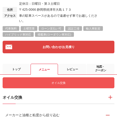
定休日：日曜日・第３土曜日
〒425-0066
静岡県焼津市大島１７３
住所
車の駐車スペースがあるので遠慮せず車でお越しくださ
アクセス
い。
代車無料
土曜営業
ローン支払い可
認証工場
輸入車歓迎
ハイブリッド車対応
積載車(ローダウン車対応)
お問い合わせ/お見積り
地図・
トップ
レビュー
メニュー
クーポン
オイル交換
オイル交換
メーカーと油種と粘度から絞り込む