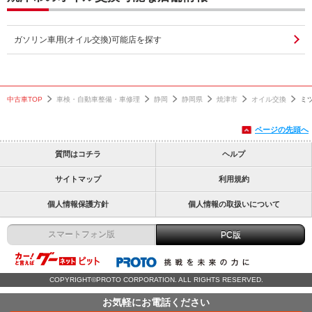
ガソリン車用(オイル交換)可能店を探す
中古車TOP
車検・自動車整備・車修理
静岡
静岡県
焼津市
オイル交換
ミ
ページの先頭へ
質問はコチラ
ヘルプ
サイトマップ
利用規約
個人情報保護方針
個人情報の取扱いについて
スマートフォン版
PC版
COPYRIGHT©PROTO CORPORATION. ALL RIGHTS RESERVED.
お気軽にお電話ください