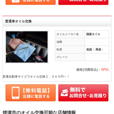
普通車オイル交換
オイルメーカー名
国産オイル
油種
粘度
低温： 高温：
グレード
価格(消費税込)：
0円/L
普通自動車サイズでオイル交換２．０００円～！
焼津市のオイル交換可能な店舗情報