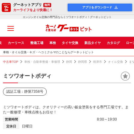
グーネットアプリ
無料
アプリをダウンロード
カーライフをより快適に！
エンジンオイル交換の専門店ならミツワオートボディ！グーネットピット
取
カーリース
整備工場
車検
タイヤ交換
新品タイヤ
カタログ
ロー
車検・オイル交換・キズ・ヘコミクルマのことならグーネットピット
中古車TOP
車検・自動車整備・車修理
静岡
静岡県
焼津市
オイル交換
ミ
ミツワオートボディ
認証工場：静第7358号
ミツワオートボディは、クオリティーの高い鈑金塗装をする専門工場です。ま
た一般修理・車検点検もお任せ！
8:00～19:00
営業時間
日曜日
定休日