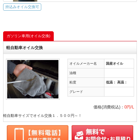
持込みオイル交換可
ガソリン車用(オイル交換)
軽自動車オイル交換
オイルメーカー名
国産オイル
油種
粘度
低温： 高温：
グレード
価格(消費税込)：
0円/L
軽自動車サイズでオイル交換１．５００円～！