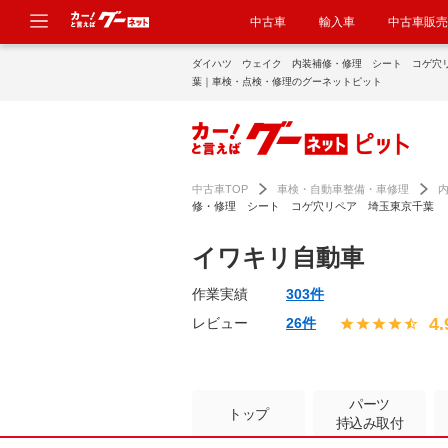
中古車
輸入車
中古車販売
ダイハツ ウェイク 内装補修・修理 シート コゲ穴
葉｜車検・点検・修理のグーネットピット
中古車TOP
車検・自動車整備・車修理
修・修理 シート コゲ穴リペア 埼玉東京千葉
イワキリ自動車
作業実績
303件
4.
レビュー
26件
パーツ
トップ
持込み取付