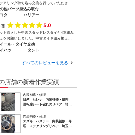
は嫌な顔をせずその他の気になっていた部分
テアリング持ち込み交換を行っていただきま
相談にも乗って頂けました。 仕上がりはも
た。口コミで当店を選びましたが、全てにお
の他パーツ持込み取付
ろん、『流石プロの仕事』でした。 若干の
て満足できました。またご利用したいと思い
ヨタ
ハリアー
の違い、テクスチャーの違いは想定内でした
す。
5.0
、、『良く見ると黒ではない暗いネイビー』
評価
内装にはとてもマッチしていて気に入りまし
ット購入した中古スタッドレスタイヤ4本組み
。 これからの季節、お身体くれぐれもご自
えをお願いしました。中古タイヤ組み換え時
ください。ありがとうございました。
リスク等も丁寧にご説明いただきました。作
イール・タイヤ交換
は1時間弱で終了、幸い無事に組み換え作業は
イハツ
タント
了し、料金も相場より安く大変満足しており
す。残暑厳しい中、汗を拭きながら見送って
すべてのレビューを見る
ただき感謝です。ありがとうございました。
の店舗の新着作業実績
内装補修・修理
日産 セレナ 内装補修・修理
運転席シート破れのリペア 埼玉
東京千葉
内装補修・修理
スズキ ハスラー 内装補修・修
理 ステアリングリペア 埼玉東
京千葉