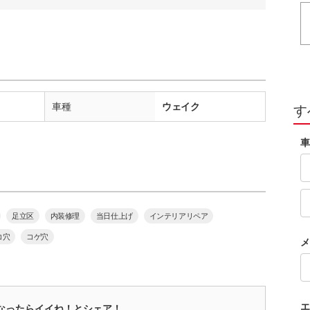
車種
ウェイク
す
車
足立区
内装修理
当日仕上げ
インテリアリペア
コ穴
コゲ穴
メ
エ
なったらイイね！とシェア！