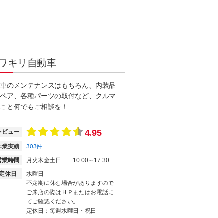
ワキリ自動車
車のメンテナンスはもちろん、内装品
ペア、各種パーツの取付など、クルマ
こと何でもご相談を！
4.95
レビュー
作業実績
303
件
営業時間
月火木金土日
10:00～17:30
定休日
水曜日
不定期に休む場合がありますので
ご来店の際はＨＰまたはお電話に
てご確認ください。
定休日：毎週水曜日・祝日