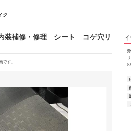
イク
内装補修・修理 シート コゲ穴リ
イ
愛
リ
頼です。
の