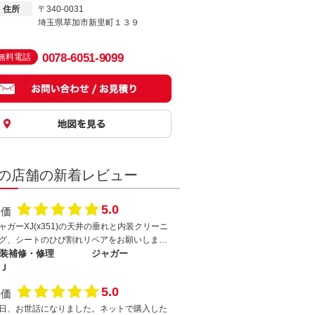
住所
〒340-0031
埼玉県草加市新里町１３９
0078-6051-9099
無料電話
の店舗の新着レビュー
5.0
評価
ャガーXJ(x351)の天井の垂れと内装クリーニ
グ、シートのひび割れリペアをお願いしまし
。 ジャガーXJはツインサンルーフで開口部
装補修・修理
ジャガー
2ヶ所だったり構造上車外に出しづらかった
Ｊ
、、とても難易度が高く、見積もりの返事を
5.0
評価
らえなかったり断わられたり、とても高額な
積もりを出されたりが常ですが、イワキリさ
日、お世話になりました。ネットで購入した