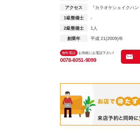
アクセス
『カラオケシェイクハン
1級整備士
-
2級整備士
1人
創業年
平成 21(2009)年
無料電話
お気軽にお電話下さい!
0078-6051-9099