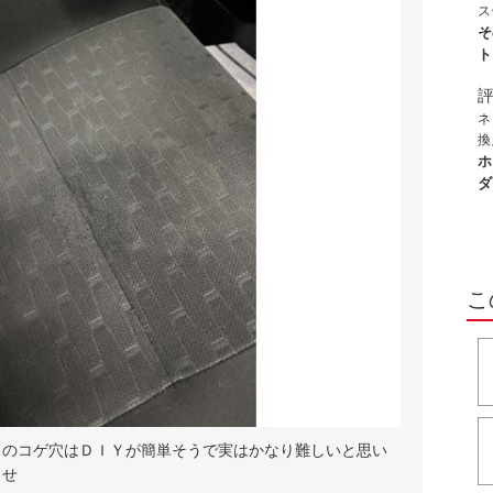
ん
ス
の
し
そ
ち
い
ト
色
ま
が
の
ネ
た
換
愛
の
ホ
業
ダ
終
ま
い
こ
トのコゲ穴はＤＩＹが簡単そうで実はかなり難しいと思い
ませ