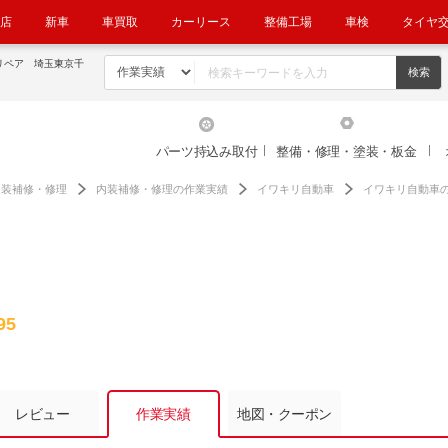
店
新車
車買取
カーリース
整備工場
車検
タイヤ
リペア 埼玉東京千
パーツ持込み取付
整備・修理・塗装・板金
内装補修・修理
内装補修・修理の作業実績
イワキリ自動車
イワキリ自動車
95
レビュー
作業実績
地図・クーポン