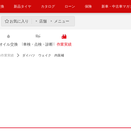
交換
新品タイヤ
カタログ
ローン
保険
新車・中古車マガ
お気に入り
店舗
メニュー
オイル交換
車検・点検・診断
作業実績
の作業実績
ダイハツ ウェイク 内装補