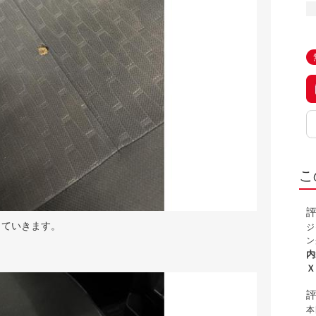
こ
していきます。
ジ
ン
た
内
が
Ｘ
り
も
見
本