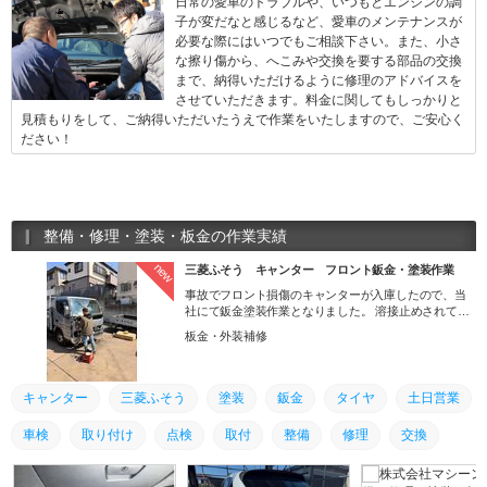
日常の愛車のトラブルや、いつもとエンジンの調
子が変だなと感じるなど、愛車のメンテナンスが
必要な際にはいつでもご相談下さい。また、小さ
な擦り傷から、へこみや交換を要する部品の交換
まで、納得いただけるように修理のアドバイスを
させていただきます。料金に関してもしっかりと
見積もりをして、ご納得いただいたうえで作業をいたしますので、ご安心く
ださい！
整備・修理・塗装・板金の作業実績
new
三菱ふそう キャンター フロント鈑金・塗装作業
事故でフロント損傷のキャンターが入庫したので、当
社にて鈑金塗装作業となりました。 溶接止めされてい
るパーツの取り外しから行い、新品パーツを再度溶接
板金・外装補修
止め！ それから綺麗に塗装を施して作業完了となりま
す。
キャンター
三菱ふそう
塗装
鈑金
タイヤ
土日営業
車検
取り付け
点検
取付
整備
修理
交換
グー故障診断