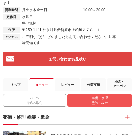
ます
月火水木金土日
10:00～20:00
営業時間
水曜日
定休日
年中無休
〒259-1141
神奈川県伊勢原市上粕屋２７８－１
住所
ご不明な点がございましたらお問い合わせください。駐車
アクセス
場完備です！
お問い合わせ/お見積り
地図・
トップ
レビュー
作業実績
メニュー
クーポン
パーツ
整備・修理
持込み取付
塗装・板金
整備・修理 塗装・板金