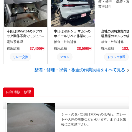
今回はBMW Z4のドアロ
本日はポルシェ マカンの
当社のお得意様であ
ック動作不良でモジュー
ホイールリペア作業のご
場屋様のエルフのあ
ル内のリレーを交換する
紹介です。 高級車のホイ
コンパネ張替え作業
電装系修理
板金・外装補修
板金・外装補修
ことになりました！ この
ールは塗装も特殊なので
紹介です。 材料の積
費用総額
37,400円
費用総額
38,500円
費用総額
182,
作業が中々難しい作業で
色を合わせるのが難しい
ろし作業でフォーク
した。まずはんだ付けさ
のですが、今回は傷のつ
トを使用する際に、
リレー交換
マカン
トラック修理
れているリレーを剝がす
いている部分が比較的合
コンパネに当たって
のが一苦労でした！ 何と
わせやすい色でしたので
うことでボロボロに
E85
ポルシェ
コンパネ張替え
か慎重に丁寧にはがして
整備・修理・塗装・板金の作業実績をすべて見る
当社でリペアさせていた
てしまうそう。 今回
新しいリレーと交換でき
だきました！
替え作業＆鉄板によ
ドアロック不良
ホイールリペア
あおり修理
ました。 動作確認もして
強作業もセットで行
バッチリ直りました！
した。
Z4
タイヤ
エルフ
内装補修・修理
BMW
土日営業
タイヤ
タイヤ
整備
土日営業
シートのタバコ焦げ穴やその他汚れ、革シー
土日営業
車検
車検
トや天井の補修なども承ります。まずはお気
軽にご相談下さい。
車検
取り付け
取り付け