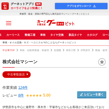
グーネットアプリ
無料
アプリをダウンロード
カーライフをより快適に！
車修理・板金・塗装の専門店なら株式会社マシーン！グーネットピット
取
カーリース
整備工場
車検
タイヤ交換
新品タイヤ
カタログ
ロー
車検・オイル交換・キズ・ヘコミクルマのことならグーネットピット
中古車TOP
車検・自動車整備・車修理
首都圏
神奈川県
伊勢原市
整備・修理
株式会社マシーン
中古車取扱店
作業実績
124件
レビュー
8件
5.00
伊勢原市を中心に秦野市・厚木市・平塚市などからお客様がご来店頂いており