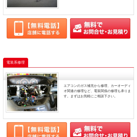
取り付け
点検
点検
点検
取付
取付
取付
修理
整備
整備
交換
修理
修理
グー故障診断
交換
交換
グー故障診断
電装系修理
エアコンのガス補充から修理、カーオーディ
オ関連の修理など、電装関係の修理も承りま
す。まずはお気軽にご相談下さい。