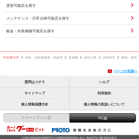
塗装可能店を探す
メンテナンス・日常点検可能店を探す
板金・外装補修可能店を探す
中古車TOP
車検・自動車整備・車修理
首都圏
神奈川県
伊勢原市
整備・修理
ページの先頭へ
質問はコチラ
ヘルプ
サイトマップ
利用規約
個人情報保護方針
個人情報の取扱いについて
スマートフォン版
PC版
COPYRIGHT©PROTO CORPORATION. ALL RIGHTS RESERVED.