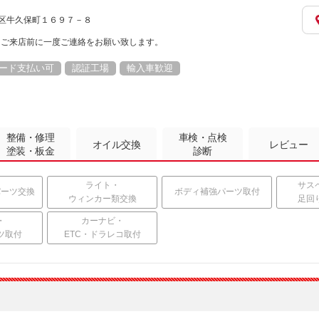
都筑区牛久保町１６９７－８
。ご来店前に一度ご連絡をお願い致します。
ード支払い可
認証工場
輸入車歓迎
整備・修理
車検・点検
オイル交換
レビュー
塗装・板金
診断
ライト・
サス
パーツ交換
ボディ補強パーツ取付
ウィンカー類交換
足回
・
カーナビ・
ツ取付
ETC・ドラレコ取付