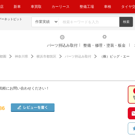
店
新車
車買取
カーリース
整備工場
車検
タイヤ
グーネットピット
パーツ持込み取付
整備・修理・塗装・板金
都圏
神奈川県
横浜市都筑区
パーツ持込み取付
（株）ビッグ・エー
気軽にお問い合わせください！
86