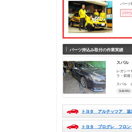
パーツ
パー
パーツ持込み取付の作業実績
スバル
レガシーＢＲＧの入庫です。 お客様が車輛
スバル 
SUBARU
トヨタ アルテッツア 追
トヨタ プログレ フロン