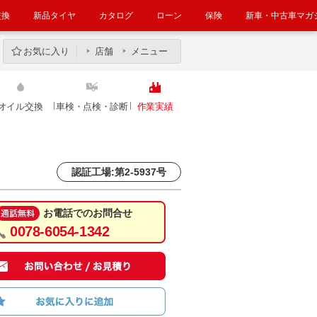
交換
新品タイヤ
カタログ
ローン
保険
新車・中古車マガ
お気に入り
店舗
メニュー
オイル交換
車検・点検・診断
作業実績
認証工場:第2-5937号
お電話でのお問合せ
0078-6054-1342