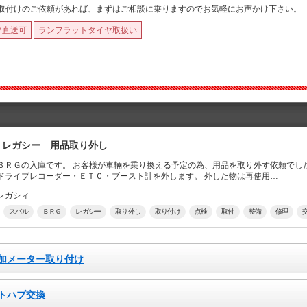
取付けのご依頼があれば、まずはご相談に乗りますのでお気軽にお声かけ下さい。
ツ直送可
ランフラットタイヤ取扱い
 レガシー 用品取り外し
を乗り換える予定の為、用品を取り外す依頼でした。 ナビゲーションは交換。 バックカメ
ラ・前後ドライブレコーダー・ＥＴＣ・ブースト計を外します。 外した物は再使用…
レガシィ
スバル
ＢＲＧ
レガシー
取り外し
取り付け
点検
取付
整備
修理
加メーター取り付け
トハブ交換