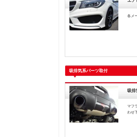
エア
各メ
吸排気系パーツ取付
吸排
マフ
わせ