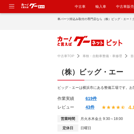
中古車
輸入車
中古車販売
車パーツ持込み取付の専門店なら（株）ビッグ・エー！
中古車TOP
車検・自動車整備・車修理
首
（株）ビッグ・エー
ビッグ・エーは横浜市にある整備工場です。お
作業実績
619件
4.
レビュー
43件
営業時間
月火水木金土 9:30～18:00
定休日
日曜日