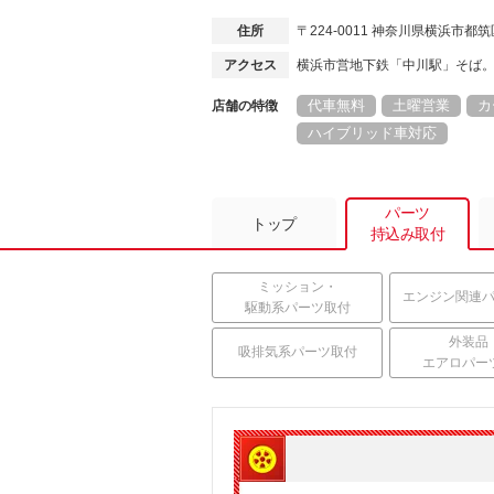
住所
〒224-0011 神奈川県横浜市
アクセス
横浜市営地下鉄「中川駅」そば
代車無料
土曜営業
カ
店舗の特徴
ハイブリッド車対応
パーツ
トップ
持込み取付
ミッション・
エンジン関連
駆動系パーツ取付
外装品
吸排気系パーツ取付
エアロパー