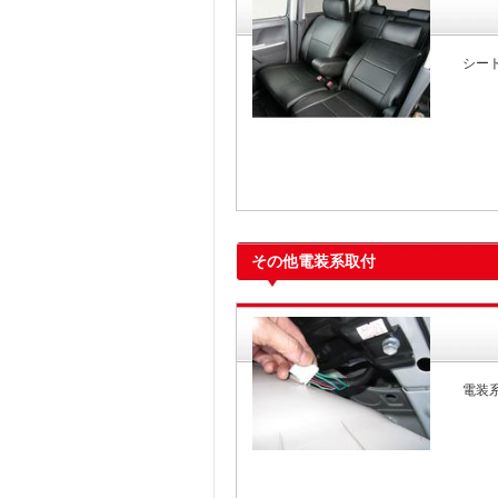
シー
その他電装系取付
電装