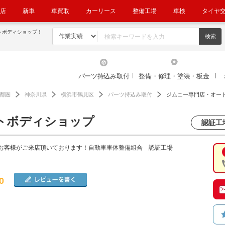
店
新車
車買取
カーリース
整備工場
車検
タイヤ
トボディショップ！
パーツ持込み取付
整備・修理・塗装・板金
都圏
神奈川県
横浜市鶴見区
パーツ持込み取付
ジムニー専門店・オー
トボディショップ
認証工
お客様がご来店頂いております！自動車車体整備組合 認証工場
0