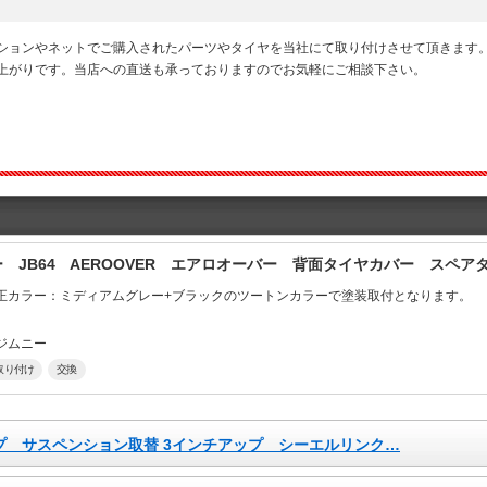
ションやネットでご購入されたパーツやタイヤを当社にて取り付けさせて頂きます
上がりです。当店への直送も承っておりますのでお気軽にご相談下さい。
 JB64 AEROOVER エアロオーバー 背面タイヤカバー スペ
正カラー：ミディアムグレー+ブラックのツートンカラーで塗装取付となります。
ジムニー
取り付け
交換
ップ サスペンション取替 3インチアップ シーエルリンク…