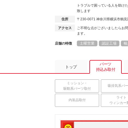
トラブルで困っている人を助け
致します
住所
〒230-0071 神奈川県横浜市
アクセス
ご不明な点がございましたらお
ます。
土曜営業
認証工場
輸
店舗の特徴
パーツ
トップ
持込み取付
ミッション・
吸排気系パ
駆動系パーツ取付
ライト
内装品取付
ウィンカー