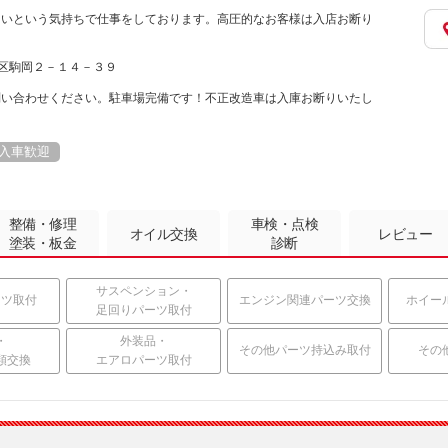
たいという気持ちで仕事をしております。高圧的なお客様は入店お断り
鶴見区駒岡２－１４－３９
問い合わせください。駐車場完備です！不正改造車は入庫お断りいたし
入車歓迎
整備・修理
車検・点検
オイル交換
レビュー
塗装・板金
診断
サスペンション・
ーツ取付
エンジン関連パーツ交換
ホイー
足回りパーツ取付
・
外装品・
その他パーツ持込み取付
その
類交換
エアロパーツ取付