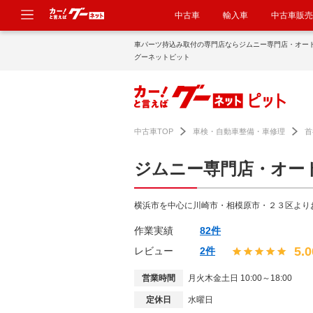
中古車
輸入車
中古車販売
車パーツ持込み取付の専門店ならジムニー専門店・オー
グーネットピット
中古車TOP
車検・自動車整備・車修理
首
ジムニー専門店・オー
横浜市を中心に川崎市・相模原市・２３区より
作業実績
82件
5.0
レビュー
2件
営業時間
月火木金土日 10:00～18:00
定休日
水曜日