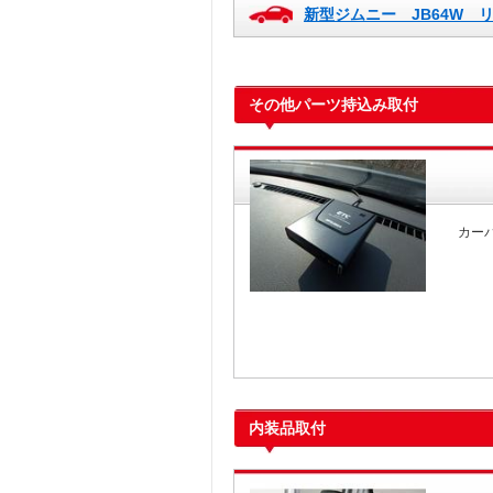
新型ジムニー JB64W
その他パーツ持込み取付
カー
内装品取付