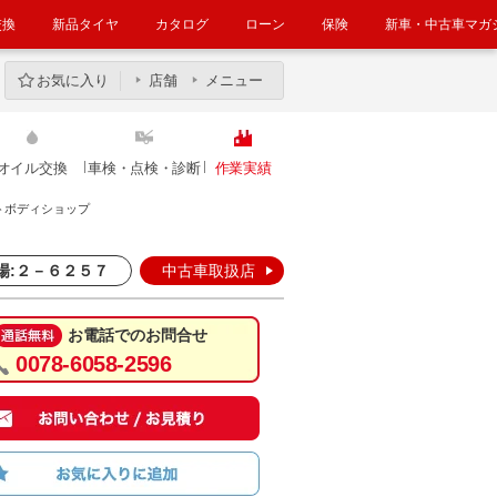
交換
新品タイヤ
カタログ
ローン
保険
新車・中古車マガ
お気に入り
店舗
メニュー
オイル交換
車検・点検・診断
作業実績
トボディショップ
場:２－６２５７
中古車取扱店
お電話でのお問合せ
0078-6058-2596