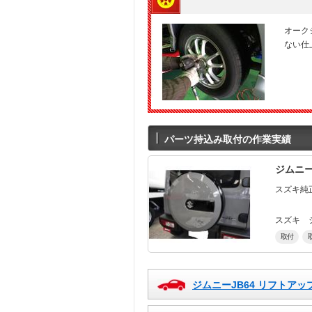
オーク
ない仕
パーツ持込み取付の作業実績
ジムニー
スズキ純
スズキ 
取付
ジムニーJB64 リフトア