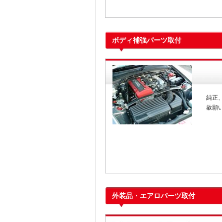
ボディ補強パーツ取付
純正
赦願
外装品・エアロパーツ取付