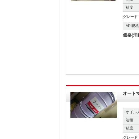
粘度
グレード
API規
価格(消
オート
オイル
油種
粘度
グレード