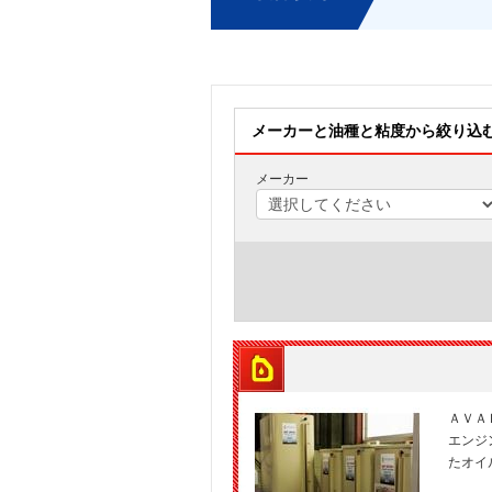
メーカーと油種と粘度から絞り込
メーカー
ＡＶＡ
エンジ
たオイ