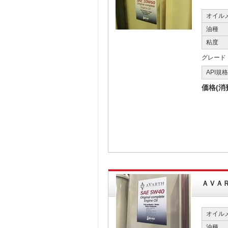
オイル
油種
粘度
グレード
API規
価格(消
ＡＶＡ
オイル
油種