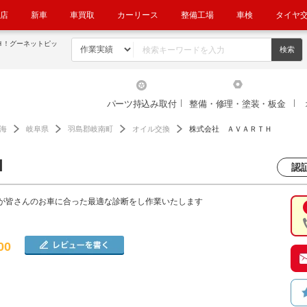
店
新車
車買取
カーリース
整備工場
車検
タイヤ
Ｈ！グーネットピッ
パーツ持込み取付
整備・修理・塗装・板金
海
岐阜県
羽島郡岐南町
オイル交換
株式会社 ＡＶＡＲＴＨ
Ｈ
認証
が皆さんのお車に合った最適な診断をし作業いたします
00