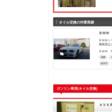
オイル交換の作業実績
ＢＭＷ
ＢＭＷシリ
価格面は
ＢＭＷ 
除菌
岐阜市
ガソリン車用(オイル交換)
ＡＶＡ