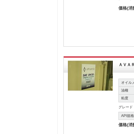
価格(消
ＡＶＡ
オイル
油種
粘度
グレード
API規
価格(消