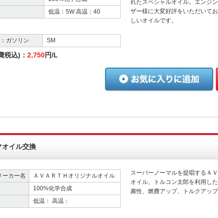
れたスペシャルオイル。エンジン
ザー様に大変好評をいただいてお
低温：5W 高温：40
しいオイルです。
格：ガソリン
SM
費税込)：
2,750
円/L
マオイル交換
スーパーノーマルを提唱するＡＶ
メーカー名
ＡＶＡＲＴＨオリジナルオイル
オイル。トルコン太郎を利用した
100%化学合成
粛性、燃費アップ、トルクアップ
低温： 高温：