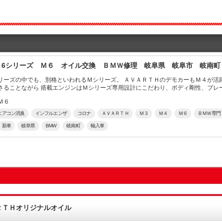
 6シリーズ Ｍ６ オイル交換 ＢＭＷ修理 岐阜県 岐阜市 岐南町
ーズの中でも、別格といわれるＭシリーズ。 ＡＶＡＲＴＨのデモカーもＭ４が活躍中ですね。 どのくらい
さることながら 搭載エンジンはＭシリーズ専用設計にこだわり、ボディ剛性、ブレ
Ｍ６
エアコン消臭
インフルエンザ
コロナ
ＡＶＡＲＴＨ
Ｍ３
Ｍ４
Ｍ６
ＢＭＷ専門
新車
岐阜県
BMW
岐南町
輸入車
ＲＴＨオリジナルオイル