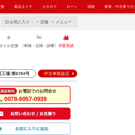
交換
新品タイヤ
カタログ
ローン
保険
新車・中古車マガ
お気に入り
店舗
メニュー
オイル交換
車検・点検・診断
作業実績
工場:第6784号
中古車取扱店
お電話でのお問合せ
0078-6057-0939