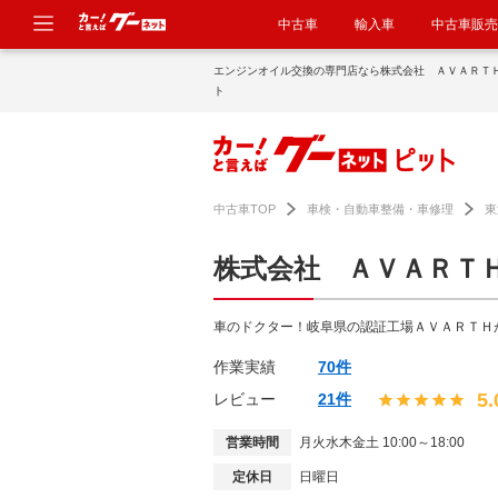
中古車
輸入車
中古車販売
エンジンオイル交換の専門店なら株式会社 ＡＶＡＲＴ
ト
中古車TOP
車検・自動車整備・車修理
東
株式会社 ＡＶＡＲＴ
車のドクター！岐阜県の認証工場ＡＶＡＲＴＨ
作業実績
70件
5.
レビュー
21件
営業時間
月火水木金土 10:00～18:00
定休日
日曜日