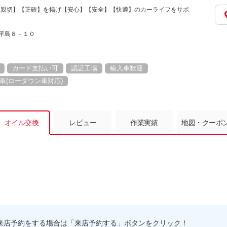
【親切】【正確】を掲げ【安心】【安全】【快適】のカーライフをサポ
町平島８－１０
カード支払い可
認証工場
輸入車歓迎
車(ローダウン車対応)
オイル交換
レビュー
作業実績
地図・クーポ
来店予約をする場合は「来店予約する」ボタンをクリック！