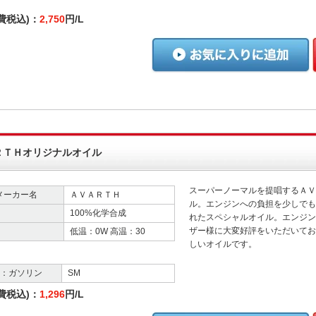
費税込)：
2,750
円/L
ＲＴＨオリジナルオイル
スーパーノーマルを提唱するＡＶ
メーカー名
ＡＶＡＲＴＨ
ル。エンジンへの負担を少しでも
100%化学合成
れたスペシャルオイル。エンジン
ザー様に大変好評をいただいてお
低温：0W 高温：30
しいオイルです。
格：ガソリン
SM
費税込)：
1,296
円/L