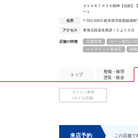
ＡＶＡＲＴＨ３Ｓ精神【信頼】
ート
住所
〒501-6003 岐阜県羽島郡岐南
アクセス
東海北陸道各務原ＩＣより５分
土曜営業
ローン支払い可
店舗の特徴
ハイブリッド車対応
積載
整備・修理
トップ
塗装・板金
ガソリン車用
(オイル交換)
来店予約
この店舗で