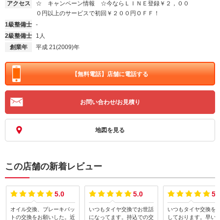
アクセス
☆ キャンペーン情報 ☆今ならＬＩＮＥ登録￥２，００
０円以上のサービスで初回￥２００円ＯＦＦ！
1級整備士
-
2級整備士
1人
創業年
平成 21(2009)年
【無料電話】
店舗に電話する
お問い合わせ/お見積り
地図を見る
この店舗の新着レビュー
5.0
5.0
5.
オイル交換、ブレーキパッ
いつもタイヤ交換でお世話
いつもタイヤ交換を
トの交換をお願いした。近
になってます。持込での交
しております。早い