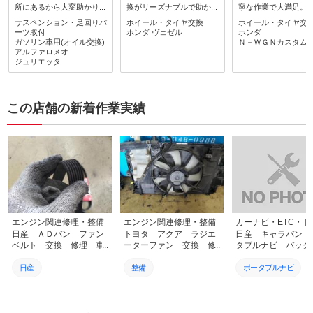
所にあるから大変助かりま
換がリーズナブルで助かっ
寧な作業で大満足。
す。サービスの方の技術が
ています。タイヤ交換以外
オイル効果などもお
サスペンション・足回りパ
ホイール・タイヤ交換
ホイール・タイヤ交
素晴らしい。
もお願いしようと思いま
ようと思います。
ーツ取付
ホンダ
ヴェゼル
ホンダ
す。
ガソリン車用(オイル交換)
Ｎ－ＷＧＮカスタム
アルファロメオ
ジュリエッタ
この店舗の新着作業実績
エンジン関連修理・整備
エンジン関連修理・整備
日産 ＡＤバン ファン
トヨタ アクア ラジエ
日産 キャラバン 
ベルト 交換 修理 車
ーターファン 交換 修
タブルナビ バック
検 レンタカー 持込
理 車検 レンタカー
ラ 持ち込み 交換
格安 整備 認証工場
持込 格安 整備 認証
理 車検 レンタ
日産
整備
ポータブルナビ
愛知県 名古屋市 大治
工場 愛知県 名古屋市
持込 格安 整備 
町 海部郡 代車 無料
大治町 海部郡 代車
工場 愛知県 名古
メンテナンス
TOYOTA
バックカメラ
無料
大治町 海部郡 
無料