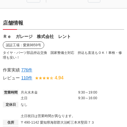
店舗情報
Ｒｅ ガレージ 株式会社 レント
認証工場：愛第9859号
タイヤ・パーツ部品持込交換 国家整備士対応 持込も直送もＯＫ！車検・修
理も安い！
作業実績
776件
レビュー
110件
4.94
営業時間
月火水木金
9:30～19:00
土日
9:30～16:00
定休日
なし
土日祝日は営業時間が異なります。
住所
〒490-1142
愛知県海部郡大治町三本木堅田７３