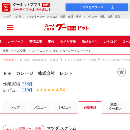
グーネットアプリ
無料
アプリをダウンロード
カーライフをより快適に！
マツダ スクラム オルタネーター 持ち込み 交換 修理 車検 レンタカー 持込 格安 整備 認証工場 愛知県 名古屋市 大治町 海部郡 代車 無料 ｜車検・点検・修理のグーネットピット
取
カーリース
整備工場
車検
タイヤ交換
新品タイヤ
カタログ
ロー
車検・オイル交換・キズ・ヘコミクルマのことならグーネットピット
中古車TOP
車検・自動車整備・車修理
エンジン関連パーツ交換
エンジン関連パーツ
Ｒｅ ガレージ 株式会社 レント
作業実績
776件
110件
4.94
レビュー
地図・
トップ
メニュー
レビュー
作業実績
クーポン
マツダ スクラム
エンジン関連パーツ交換