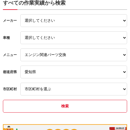
土日営業
トヨタ
ナビ
すべての作業実績から検索
整備
安い
日産
メーカー
交換
土日営業
持込
修理
安い
車種
交換
持ち込み
土日営業
メニュー
取付
都道府県
取り付け
市区町村