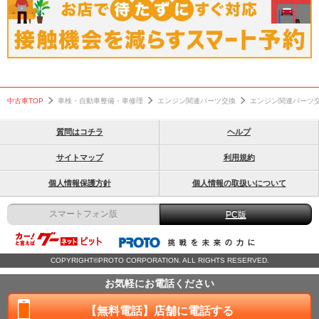
中古車TOP
車検・自動車整備・車修理
エンジン関連パーツ交換
エンジン関連パーツ
質問はコチラ
ヘルプ
サイトマップ
利用規約
個人情報保護方針
個人情報の取扱いについて
スマートフォン版
PC版
COPYRIGHT©PROTO CORPORATION. ALL RIGHTS RESERVED.
お気軽にお電話ください
【無料電話】店舗に電話する