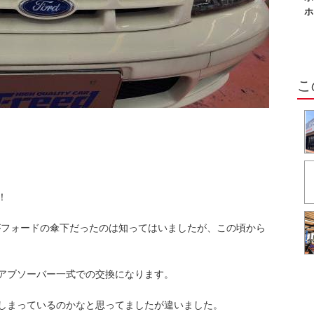
く
ホ
業
こ
！
がフォードの傘下だったのは知ってはいましたが、この頃から
アブソーバー一式での交換になります。
しまっているのかなと思ってましたが違いました。