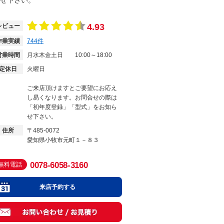
せ下さい。
4.93
レビュー
作業実績
744
件
営業時間
月水木金土日
10:00～18:00
定休日
火曜日
ご来店頂けますとご要望にお応え
し易くなります。お問合せの際は
「初年度登録」「型式」をお知ら
せ下さい。
住所
〒485-0072
愛知県小牧市元町１－８３
0078-6058-3160
無料電話
来店予約する