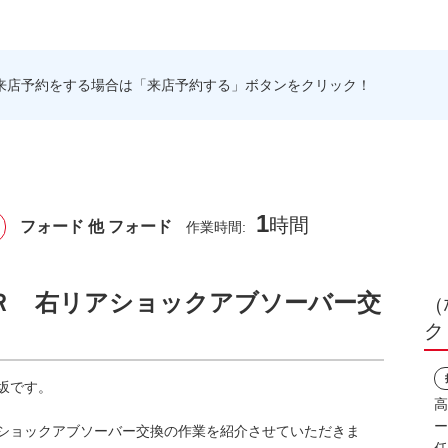
来店予約をする場合は「来店予約する」ボタンをクリック！
1
時間
フォード 他 フォード
作業時間:
Ｒ 右リアショックアブソーバー交
（
）
ク
坂です。
高
ー
ショックアブソーバー交換の作業を紹介させていただきま