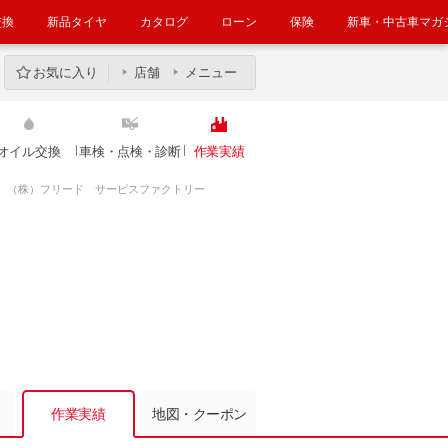
交換
新品タイヤ
カタログ
ローン
保険
新車・中古車マガ
お気に入り
店舗
メニュー
オイル交換
車検・点検・診断
作業実績
（株）フリード サービスファクトリー
）
作業実績
地図・クーポン