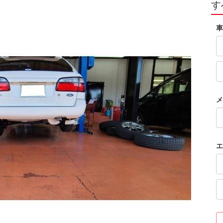
す
車
メ
エ