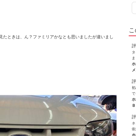
こ
見たときは、ん？ファミリアかなとも思いましたが違いまし
タ
ま
ま
ホ
く
メ
き
初
で
ま
ホ
Ｂ
ネ
依
て
ホ