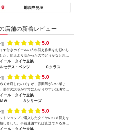
の店舗の新着レビュー
5.0
評価
イヤ付きホイールの入れ替え作業をお願いし
した。他店より安かったのでどうかなと思い
したが30分経たないくらいで作業終了して早
イール・タイヤ交換
て良かったです。今度は持ち込みタイヤの履
ルセデス・ベンツ
Ｃクラス
替え作業をお願いしようと思います。
5.0
評価
めて来店したのですが、雰囲気がいい感じ
、受付の説明が非常にわかりやすい説明で、
た、来店したいと思う
イール・タイヤ交換
ＭＷ
３シリーズ
5.0
評価
ットショップで購入したタイヤのハメ替えを
頼しました。事前連絡すれば直送できる為と
も便利です。従業員の方の説明もわかりやす
イール・タイヤ交換