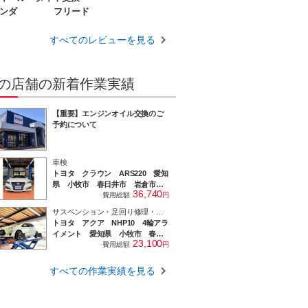
、とても丁寧な対応でした。また他の車の作
ンダ
フリード
もお願いしたいと思います。
すべてのレビューを見る
の店舗の新着作業実績
【重要】エンジンオイル交換のご
予約について
車検
トヨタ クラウン ARS220 愛知
県 小牧市 春日井市 岩倉市
36,740
大口町 一宮市 犬山市 江南
費用総額
円
市 扶桑町 北名古屋市 指定工
サスペンション・足回り修理・整備
場
トヨタ アクア NHP10 4輪アラ
イメント 愛知県 小牧市 春日
23,100
井市 岩倉市 大口町 一宮市
費用総額
円
犬山市 江南市 扶桑町 北名古
屋市 指定工場
すべての作業実績を見る