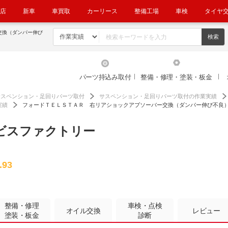
店
新車
車買取
カーリース
整備工場
車検
タイヤ
交換（ダンパー伸び
パーツ持込み取付
整備・修理・塗装・板金
サスペンション・足回りパーツ取付
サスペンション・足回りパーツ取付の作業実績
実績
フォードＴＥＬＳＴＡＲ 右リアショックアブソーバー交換（ダンパー伸び不良
ビスファクトリー
.93
整備・修理
車検・点検
オイル交換
レビュー
塗装・板金
診断