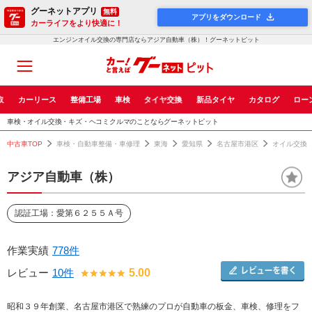
グーネットアプリ
無料
アプリをダウンロード
カーライフをより快適に！
エンジンオイル交換の専門店ならアジア自動車（株）！グーネットピット
取
カーリース
整備工場
車検
タイヤ交換
新品タイヤ
カタログ
ロー
車検・オイル交換・キズ・ヘコミクルマのことならグーネットピット
中古車TOP
車検・自動車整備・車修理
東海
愛知県
名古屋市港区
オイル交換
アジア自動車（株）
認証工場：愛第６２５５Ａ号
作業実績
778件
レビュー
10件
5.00
昭和３９年創業、名古屋市港区で熟練のプロが自動車の板金、車検、修理をフ