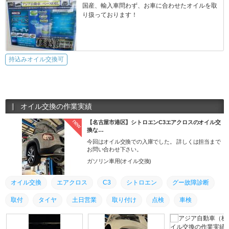
国産、輸入車問わず、お車に合わせたオイルを取
り扱っております！
持込みオイル交換可
オイル交換の作業実績
new
【名古屋市港区】シトロエンC3エアクロスのオイル交
換な…
今回はオイル交換での入庫でした。 詳しくは担当まで
お問い合わせ下さい。
ガソリン車用(オイル交換)
オイル交換
エアクロス
シトロエン
グー故障診断
C3
取付
タイヤ
土日営業
取り付け
点検
車検
整備
修理
交換