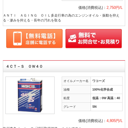
価格(消費税込)：
2,750円/L
ＡＮＴＩ ＡＧＩＮＧ ＯＩＬ多走行車の為のエンジンオイル・振動を抑え
る・滲みを抑える・長年の汚れを取る
４ＣＴ－Ｓ ０Ｗ４０
オイルメーカー名
ワコーズ
油種
100%化学合成
粘度
低温：0W 高温：40
グレード
SN
価格(消費税込)：
4,805円/L