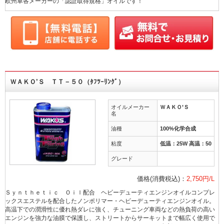
欧州車各メーカーの「認証取得規格」オイルです！
ＷＡＫＯ’Ｓ ＴＴ－５０（ﾀﾌﾂｰﾘﾝｸﾞ）
オイルメーカー
ＷＡＫＯ’Ｓ
名
油種
100%化学合成
粘度
低温：25W 高温：50
グレード
価格(消費税込)：
2,750円/L
Ｓｙｎｔｈｅｔｉｃ Ｏｉｌ配合 ヘビーデューティエンジンオイルコンプレ
ックスエステルを配合したノンポリマー・ヘビーデューティエンジンオイル。
高温下での潤滑性に優れ熱ダレに強く、チューニング車両などの熱負荷の高い
エンジンを強力な油膜で保護し、ストリートからサーキットまで幅広く使用で