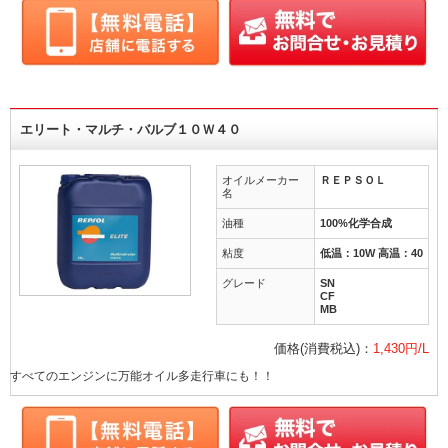
エリート・マルチ・バルブ１０Ｗ４０
オイルメーカー
ＲＥＰＳＯＬ
名
油種
100%化学合成
粘度
低温：10W 高温：40
グレード
SN
CF
MB
価格(消費税込)：
1,430円/L
すべてのエンジンに万能オイル多走行車にも！！