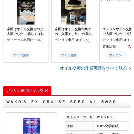
今回はオイル交換でのご
今回はオイル交換作業で
エンジンオイル交換
入庫でした！ 詳しくは担
のご入庫でした。 作業の
ご入庫でした！ 今回は
当までお問い合わせくだ
際はご予約をお願いいた
000キロ走りました。
ディーゼル車用(オイル交換)
ガソリン車用(オイル交換)
さい！
します。
レメントも同時交換
費用総額
7,
した。 詳しくは整備
まで。
オイル交換
オイル交換
ヴォクシー
Gクラス
Sクラス
オイル交換
オイル交換の作業実績をすべて見る
メルセデスベンツ
AMG
オイル
土日営業
メルセデスベンツ
トヨタ
ガソリン車用(オイル交換)
車検
土日営業
整備
ＷＡＫＯ’Ｓ ＥＸ ＣＲＵＩＳＥ ＳＰＥＣＩＡＬ ５Ｗ３０
点検
取付
交換
オイルメーカー名
ＷＡＫＯ’Ｓ
取付
点検
油種
100%化学合成
整備
車検