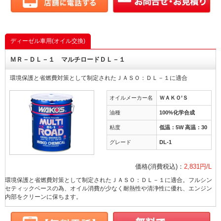
ディーゼル車用(オイル交換)
ＭＲ－ＤＬ－１ マルチロードＤＬ－１
環境保護と省燃費対策として制定されたＪＡＳＯ：ＤＬ－１に適合
オイルメーカー名
ＷＡＫＯ’Ｓ
油種
100%化学合成
粘度
低温：5W 高温：30
グレード
DL-1
価格(消費税込)：
2,831円/L
環境保護と省燃費対策として制定されたＪＡＳＯ：ＤＬ－１に適合。フルシン
セティックベースの為、オイル消費が少なく耐熱性や清浄性に優れ、エンジン
内部をクリーンに保ちます。