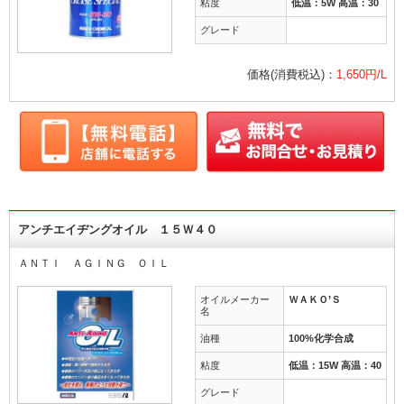
粘度
低温：5W 高温：30
修理
修理
グレード
交換
整備
価格(消費税込)：
1,650円/L
グー故障診断
交換
グー故障診断
アンチエイヂングオイル １５Ｗ４０
ＡＮＴＩ ＡＧＩＮＧ ＯＩＬ
オイルメーカー
ＷＡＫＯ’Ｓ
名
油種
100%化学合成
粘度
低温：15W 高温：40
グレード