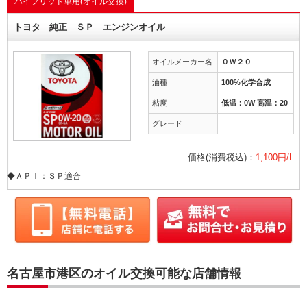
ハイブリッド車用(オイル交換)
トヨタ 純正 ＳＰ エンジンオイル
オイルメーカー名
０Ｗ２０
油種
100%化学合成
粘度
低温：0W 高温：20
グレード
価格(消費税込)：
1,100円/L
◆ＡＰＩ：ＳＰ適合
名古屋市港区のオイル交換可能な店舗情報