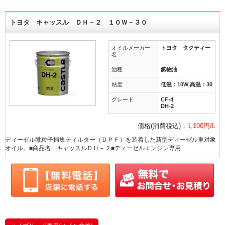
トヨタ キャッスル ＤＨ－２ １０Ｗ－３０
オイルメーカー
トヨタ タクティー
名
油種
鉱物油
粘度
低温：10W 高温：30
グレード
CF-4
DH-2
価格(消費税込)：
1,100円/L
ディーゼル微粒子捕集ティルター（ＤＰＦ）を装着した新型ディーゼル車対象
オイル。■商品名 キャッスルＤＨ－２■ディーゼルエンジン専用