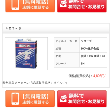
４ＣＴ－Ｓ
オイルメーカー名
ワコーズ
油種
100%化学合成
粘度
低温：0W 高温：40
グレード
SN
価格(消費税込)：
4,805円/L
欧州車各メーカーの「認証取得規格」オイルです！