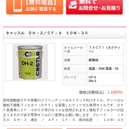
キャッスル ＤＨ－２／ＣＦ－４ １０Ｗ－３０
オイルメーカ
ＴＡＣＴＩ（タクティ
ー名
ー）
油種
鉱物油
粘度
低温：10W 高温：30
グレード
CF-4
DH-2
価格(消費税込)：
1,100円/L
高性能触媒ＤＰＲ搭載のクリーンディーゼルトラック向けオイル。ディーゼル
微粒子捕集フィルター（ＤＰＦ）を装着したディーゼル車用オイルです。ＤＰ
Ｆ装着車にＣＦ－４やＣＤ等のオイルを使用されますと微粒子フィルターが詰
まりますので必ず専用オイルのご使用をお願い致します。グレード ： ＪＡ
ＳＯ ＤＨ－２ 適合 ／ ＡＰＩ ＣＦ－４ 相当粘度 ： １０Ｗ－３０