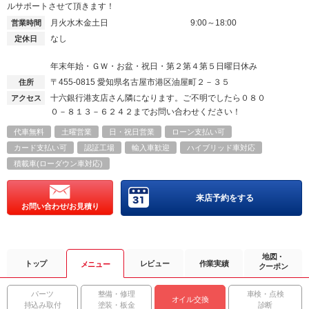
ルサポートさせて頂きます！
月火水木金土日
9:00～18:00
営業時間
なし
定休日
年末年始・ＧＷ・お盆・祝日・第２第４第５日曜日休み
〒455-0815
愛知県名古屋市港区油屋町２－３５
住所
十六銀行港支店さん隣になります。ご不明でしたら０８０
アクセス
０－８１３－６２４２までお問い合わせください！
代車無料
土曜営業
日・祝日営業
ローン支払い可
カード支払い可
認証工場
輸入車歓迎
ハイブリッド車対応
積載車(ローダウン車対応)
来店予約をする
お問い合わせ/お見積り
地図・
トップ
レビュー
作業実績
メニュー
クーポン
パーツ
整備・修理
車検・点検
オイル交換
持込み取付
塗装・板金
診断