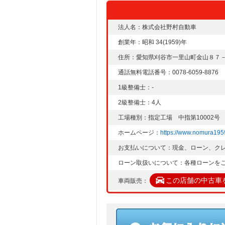
法人名：株式会社野村自動車
創業年：昭和 34(1959)年
住所：愛知県刈谷市一里山町金山８７
通話無料電話番号：0078-6059-8876
1級整備士：-
2級整備士：4人
工場種別：指定工場 中指第10002号
ホームページ：
https://www.nomura195
お支払いについて：現金、ローン、ク
ローン取扱いについて：各種ローンを
この店舗の中古車
車両販売：