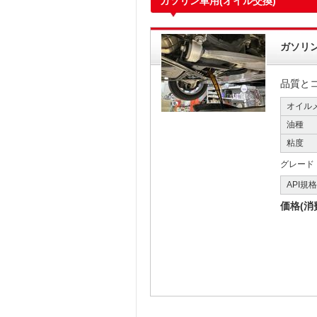
ガソリン車用(オイル交換)
ガソリ
品質と
オイル
油種
粘度
グレード
API規
価格(消