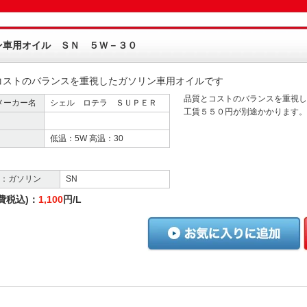
ン車用オイル ＳＮ ５Ｗ－３０
コストのバランスを重視したガソリン車用オイルです
品質とコストのバランスを重視し
メーカー名
シェル ロテラ ＳＵＰＥＲ
工賃５５０円が別途かかります。
低温：5W 高温：30
格：ガソリン
SN
費税込)：
1,100
円/L