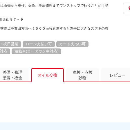
。
所は販売から車検、保険、事故修理までワンストップで行うことが可能
里山町金山８７－９
の交差点を豊田方面へ！５００ｍ程直進すると左手に大きなスズキの看
・祝日営業
ローン支払い可
カード支払い可
対応
積載車(ローダウン車対応)
整備・修理
車検・点検
オイル交換
レビュー
塗装・板金
診断