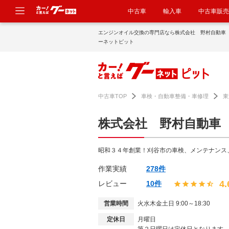
中古車
輸入車
中古車販売
エンジンオイル交換の専門店なら株式会社 野村自動車
ーネットピット
中古車TOP
車検・自動車整備・車修理
東
株式会社 野村自動車
昭和３４年創業！刈谷市の車検、メンテナンス
作業実績
278件
4.
レビュー
10件
営業時間
火水木金土日 9:00～18:30
定休日
月曜日