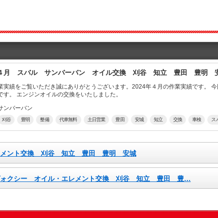
4年４月 スバル サンバーバン オイル交換 刈谷 知立 豊田 豊明 
績をご覧いただき誠にありがとうございます。2024年４月の作業実績です。 今回ご入庫頂いたお車は スバル サンバ
ーバン です。 エンジンオイルの交換をいたしました。
サンバーバン
刈谷
豊明
整備
代車無料
土日営業
豊田
安城
知立
交換
車検
ス
エレメント交換 刈谷 知立 豊田 豊明 安城
 ヴォクシー オイル・エレメント交換 刈谷 知立 豊田 豊…