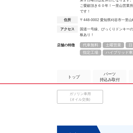
第２日曜日は定休日となります
ご愛顧頂き６０年！一里山営業
です！
住所
〒448-0002 愛知県刈谷市一
アクセス
国道一号線、びっくりドンキー
板あり！
代車無料
土曜営業
日
店舗の特徴
指定工場
ハイブリッド車
パーツ
トップ
持込み取付
ガソリン車用
(オイル交換)