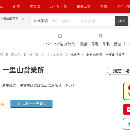
店
新車
車買取
カーリース
整備工場
車検
タイヤ
 一里山営業所！グ
パーツ持込み取付
整備・修理・塗装・板金
海
愛知県
刈谷市
オイル交換
株式会社 野村自動車 一里山営業所
 一里山営業所
指定工場:
、新車販売、中古車販売は当店にお任せ下さい！
68