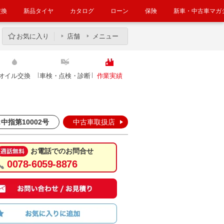
交換
新品タイヤ
カタログ
ローン
保険
新車・中古車マガ
お気に入り
店舗
メニュー
オイル交換
車検・点検・診断
作業実績
中指第10002号
中古車取扱店
お電話でのお問合せ
0078-6059-8876