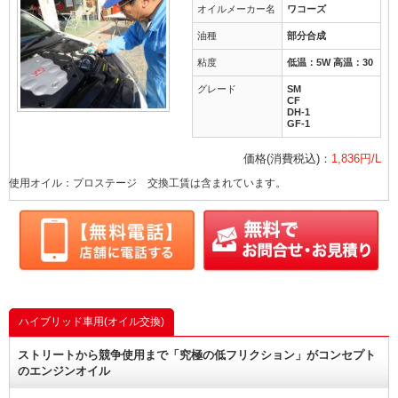
オイルメーカー名
ワコーズ
油種
部分合成
粘度
低温：5W 高温：30
グレード
SM
CF
DH-1
GF-1
価格(消費税込)：
1,836円/L
使用オイル：プロステージ 交換工賃は含まれています。
ハイブリッド車用(オイル交換)
ストリートから競争使用まで「究極の低フリクション」がコンセプト
のエンジンオイル