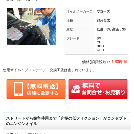
オイルメーカー名
ワコーズ
油種
部分合成
粘度
低温：5W 高温：30
グレード
SM
CF
DH-1
GF-1
価格(消費税込)：
1,836円/L
使用オイル：プロステージ 交換工賃は含まれています。
ストリートから競争使用まで「究極の低フリクション」がコンセプト
のエンジンオイル