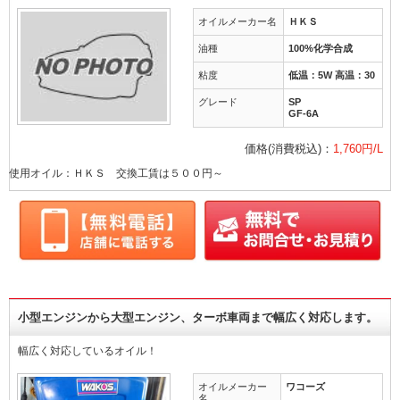
オイルメーカー名
ＨＫＳ
油種
100%化学合成
粘度
低温：5W 高温：30
グレード
SP
GF-6A
価格(消費税込)：
1,760円/L
使用オイル：ＨＫＳ 交換工賃は５００円～
小型エンジンから大型エンジン、ターボ車両まで幅広く対応します。
幅広く対応しているオイル！
オイルメーカー
ワコーズ
名