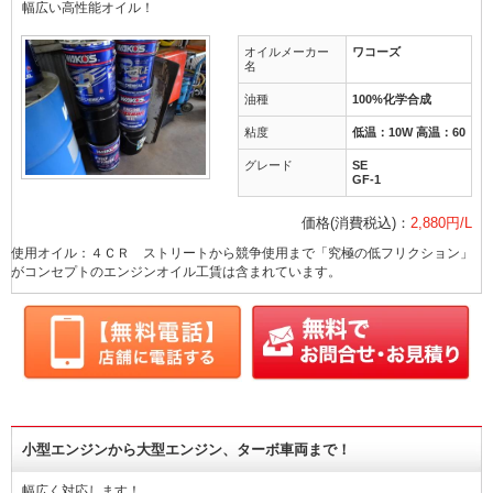
幅広い高性能オイル！
オイルメーカー
ワコーズ
名
油種
100%化学合成
粘度
低温：10W 高温：60
グレード
SE
GF-1
価格(消費税込)：
2,880円/L
使用オイル：４ＣＲ ストリートから競争使用まで「究極の低フリクション」
がコンセプトのエンジンオイル工賃は含まれています。
小型エンジンから大型エンジン、ターボ車両まで！
幅広く対応します！