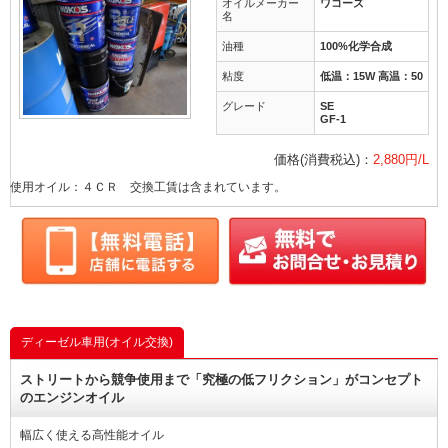
オイルメーカー
ワコーズ
名
油種
100%化学合成
粘度
低温：15W 高温：50
グレード
SE
GF-1
価格(消費税込)：
2,880円/L
使用オイル：４ＣＲ 交換工賃は含まれています。
ディーゼル車用(オイル交換)
ストリートから競争使用まで「究極の低フリクション」がコンセプト
のエンジンオイル
幅広く使える高性能オイル