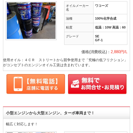
オイルメーカー
ワコーズ
名
油種
100%化学合成
粘度
低温：10W 高温：60
グレード
SE
GF-1
価格(消費税込)：
2,880円/L
使用オイル：４ＣＲ ストリートから競争使用まで「究極の低フリクション」
がコンセプトのエンジンオイル工賃は含まれています。
小型エンジンから大型エンジン、ターボ車両まで！
幅広く対応します！