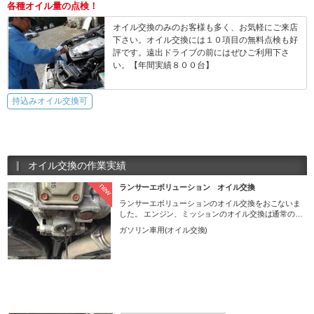
各種オイル量の点検！
オイル交換のみのお客様も多く、お気軽にご来店
下さい。オイル交換には１０項目の無料点検も好
評です。遠出ドライブの前にはぜひご利用下さ
い。【年間実績８００台】
持込みオイル交換可
オイル交換の作業実績
new
ランサーエボリューション オイル交換
ランサーエボリューションのオイル交換をおこないま
した。 エンジン、ミッションのオイル交換は通常の交
換方法でおこなえますが ＡＹＣ、ＡＣＤフルードの交
ガソリン車用(オイル交換)
換は、コンピューターにつないで信号を送りながら交
換をおこなわないといけません。