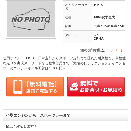
オイルメーカー
ＨＫＳ
名
油種
100%化学合成
粘度
低温：15W 高温：50
グレード
SP
GF-6A
価格(消費税込)：
2,530円/L
使用オイル：ＨＫＳ 日常走行からスポーツ走行まで優れた耐久性と、高性能
な走りを実現ストリートから競争使用まで「究極の低フリクション」がコンセ
プトのエンジンオイル工賃は５００円～
小型エンジンから、スポーツカーまで
幅広く対応します！