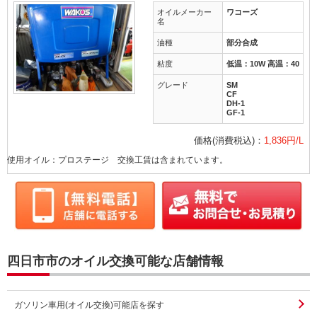
オイルメーカー
ワコーズ
名
油種
部分合成
粘度
低温：10W 高温：40
グレード
SM
CF
DH-1
GF-1
価格(消費税込)：
1,836円/L
使用オイル：プロステージ 交換工賃は含まれています。
四日市市のオイル交換可能な店舗情報
ガソリン車用(オイル交換)可能店を探す