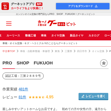
グーネットアプリ
無料
アプリをダウンロード
カーライフをより快適に！
エンジンオイル交換の専門店ならPRO SHOP FUKUOH！グーネットピット
取
カーリース
整備工場
車検
タイヤ交換
新品タイヤ
カタログ
ロー
車検・オイル交換・キズ・ヘコミクルマのことならグーネットピット
中古車TOP
車検・自動車整備・車修理
東海
三重県
四日市市
オイル交換
PRO SHOP FUKUOH
認証工場：三第２８８９号
作業実績
481件
レビュー
81件
4.95
親しみやすいアットホームなお店ですよ。 初めての方や女性の方、遠方から