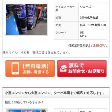
オイルメーカー
ワコーズ
名
油種
100%化学合成
粘度
低温：15W 高温：50
グレード
SE
GF-1
価格(消費税込)：
2,880円/L
使用オイル：４ＣＲ 交換工賃は含まれています。
小型エンジンから大型エンジン、ターボ車両まで幅広く対応します。
幅広く対応しているオイル！