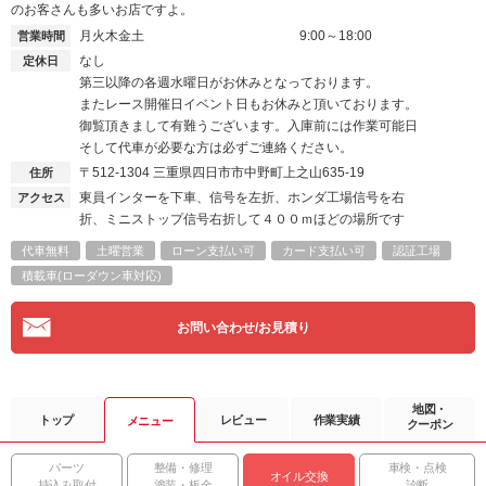
のお客さんも多いお店ですよ。
月火木金土
9:00～18:00
営業時間
なし
定休日
第三以降の各週水曜日がお休みとなっております。
またレース開催日イベント日もお休みと頂いております。
御覧頂きまして有難うございます。入庫前には作業可能日
そして代車が必要な方は必ずご連絡ください。
〒512-1304
三重県四日市市中野町上之山635-19
住所
東員インターを下車、信号を左折、ホンダ工場信号を右
アクセス
折、ミニストップ信号右折して４００ｍほどの場所です
代車無料
土曜営業
ローン支払い可
カード支払い可
認証工場
積載車(ローダウン車対応)
お問い合わせ/お見積り
地図・
トップ
レビュー
作業実績
メニュー
クーポン
パーツ
整備・修理
車検・点検
オイル交換
持込み取付
塗装・板金
診断