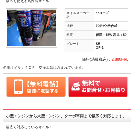
幅広く使える高性能オイル
オイルメーカー
ワコーズ
名
油種
100%化学合成
粘度
低温：15W 高温：50
グレード
SE
GF-1
価格(消費税込)：
2,880円/L
使用オイル：４ＣＲ 交換工賃は含まれています。
小型エンジンから大型エンジン、ターボ車両まで幅広く対応します。
幅広く対応しているオイル！