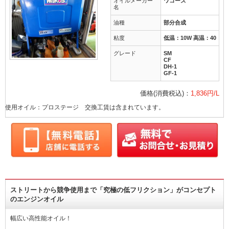
オイルメーカー
ワコーズ
名
油種
部分合成
粘度
低温：10W 高温：40
グレード
SM
CF
DH-1
GF-1
価格(消費税込)：
1,836円/L
使用オイル：プロステージ 交換工賃は含まれています。
ストリートから競争使用まで「究極の低フリクション」がコンセプト
のエンジンオイル
幅広い高性能オイル！