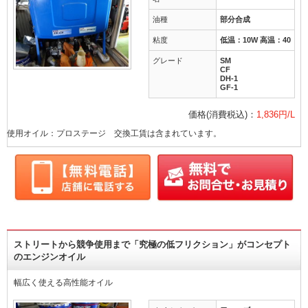
油種
部分合成
粘度
低温：10W 高温：40
グレード
SM
CF
DH-1
GF-1
価格(消費税込)：
1,836円/L
使用オイル：プロステージ 交換工賃は含まれています。
ストリートから競争使用まで「究極の低フリクション」がコンセプト
のエンジンオイル
幅広く使える高性能オイル