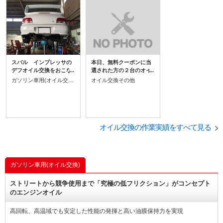
スバル インプレッサの
本日、無料クーポンに当
デフオイル交換をおこな
選された方の２台のオイ
いました。 デフをＬＳＤ
ル交換が入庫されまし
ガソリン車用(オイル交換)
オイル交換その他
に交換をおこない、慣ら
た。 無料といっても、中
し運転後のオイル交換で
身はプロフェッショナル
す。
なオイルです！自信をも
ってお勧めできるもので
すから。 そして、ご来店
くださった方がたも何か
オイル交換の作業実績をすべて見る
のご縁ということで、今
後ともpro shop fukuoh
を宜しくお願いします。
ガソリン車用(オイル交換)
ストリートから競争使用まで「究極の低フリクション」がコンセプト
のエンジンオイル
高回転、高温域でも安定した性能の発揮と高い油膜保持力を実現