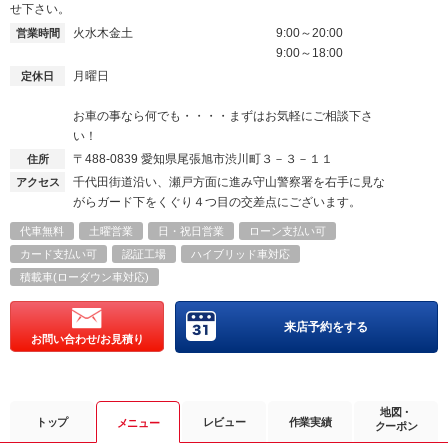
せ下さい。
火水木金土
9:00～20:00
営業時間
9:00～18:00
月曜日
定休日
お車の事なら何でも・・・・まずはお気軽にご相談下さ
い！
〒488-0839
愛知県尾張旭市渋川町３－３－１１
住所
千代田街道沿い、瀬戸方面に進み守山警察署を右手に見な
アクセス
がらガード下をくぐり４つ目の交差点にございます。
代車無料
土曜営業
日・祝日営業
ローン支払い可
カード支払い可
認証工場
ハイブリッド車対応
積載車(ローダウン車対応)
来店予約をする
お問い合わせ/お見積り
地図・
トップ
レビュー
作業実績
メニュー
クーポン