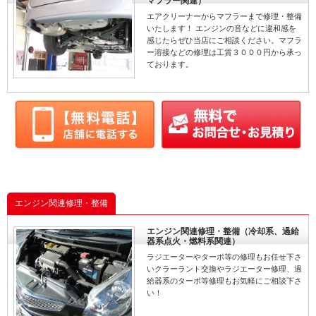
マフラー関連）
エアクリーナーからマフラーまで修理・整備
いたします！ エンジンの音などに違和感を
感じたらぜひ当店にご相談ください。マフラ
ー溶接などの修理は工賃３０００円から承っ
ております。
エンジン関連修理・整備
エンジン関連修理・整備（冷却系、過給
器系点火・燃料系関連）
ラジエーターやターボ等の修理もお任せ下さ
いクラーラント交換やラジエーター修理、過
給器系のターボ等修理もお気軽にご相談下さ
い！