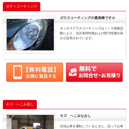
作業完了
置、パーキングアシ
ボディコーティング
システムと 色々と機
ついていて 名称も 
トラソニックセンサ
ガラスコーティングの最高峰です☆
ッコいい名称。
オニキスグラスコーティングはＪＩＳ規格試
験により、光沢保持性能および防汚性能の高
さが証明されています。
キズ・へこみ直し
キズ へこみなおし
日頃お車を運転しているときに、誤ってお車