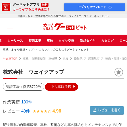
グーネットアプリ
無料
アプリをダウンロード
カーライフをより快適に！
車修理・板金・塗装の専門店なら株式会社 ウェイクアップ！グーネットピット
取
カーリース
整備工場
車検
タイヤ交換
新品タイヤ
カタログ
ロー
車検・オイル交換・キズ・ヘコミクルマのことならグーネットピット
中古車TOP
車検・自動車整備・車修理
東海
愛知県
尾張旭市
整備・修理・塗
株式会社 ウェイクアップ
認証工場：愛第8720号
中古車取扱店
作業実績
180件
レビュー
49件
4.96
尾張旭市の自動車販売、車検、整備などお車の購入からメンテナンスまでお任