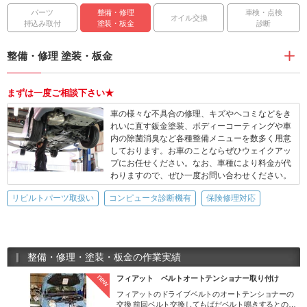
パーツ
整備・修理
車検・点検
オイル交換
持込み取付
塗装・板金
診断
整備・修理 塗装・板金
まずは一度ご相談下さい★
車の様々な不具合の修理、キズやヘコミなどをき
れいに直す鈑金塗装、ボディーコーティングや車
内の除菌消臭など各種整備メニューを数多く用意
しております。お車のことならぜひウェイクアッ
プにお任せください。なお、車種により料金が代
わりますので、ぜひ一度お問い合わせください。
リビルトパーツ取扱い
コンピュータ診断機有
保険修理対応
整備・修理・塗装・板金の作業実績
new
フィアット ベルトオートテンショナー取り付け
フィアットのドライブベルトのオートテンショナーの
交換 前回ベルト交換してもばだベルト鳴きするとの事