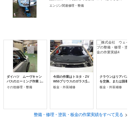
で オートテンショナーの力不足、張り不足のため交換
エンジン関連修理・整備
エンジンを半分降ろしての作業
ダイハツ ムーヴキャン
今回の作業はトヨタ・ZV
クラウンはリアバン
バスのエーミング作業 ガ
W55プリウスのガラス交
を交換、または脱着
ラス交換をした為エーミ
換・エーミング作業。 飛
場合は エーミング作
その他修理・整備
板金・外装補修
板金・外装補修
ング作業実施 トヨタと違
び石によるガラスの破
実施しなければなり
いダイハツのターゲット
損。 かなり大きい飛び
ん。 乗っている方は
はでかい 要領書にしたが
石。
っていると思います
ってターゲットを設置 あ
大きくシールが貼っ
とはスキャンツールをポ
ります。 (バンパー
チポチと、、、 ステレオ
整備・修理・塗装・板金の作業実績をすべて見る
した場合・・・・・)
カメラ調整完了 試運転 車
と。 今のソナーは、
線逸脱警報装置・オート
近いですよー！！) 
ハイビーム問題なし 無事
ではなく 踏み間違い