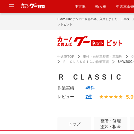
中古車
輸入車
中古車販売
BMW2002 ナンバー取得の為、入庫しました。｜車検
ットピット
中古車TOP
車検・自動車整備・車修理
Ｒ ＣＬＡＳＳＩＣの作業実績
BMW20
Ｒ ＣＬＡＳＳＩＣ
作業実績
45件
5.0
レビュー
7件
整備・修理
トップ
塗装・板金