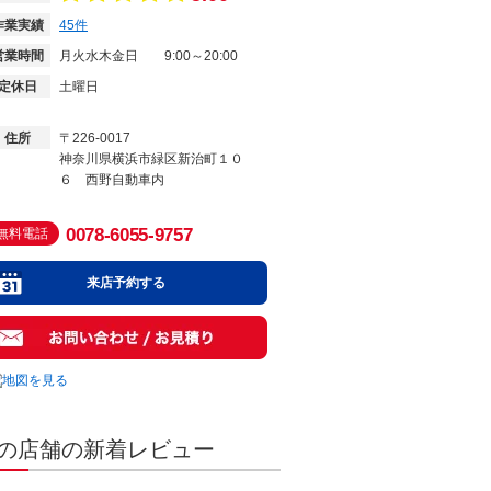
作業実績
45
件
営業時間
月火水木金日
9:00～20:00
定休日
土曜日
住所
〒226-0017
神奈川県横浜市緑区新治町１０
６ 西野自動車内
0078-6055-9757
無料電話
来店予約する
の店舗の新着レビュー