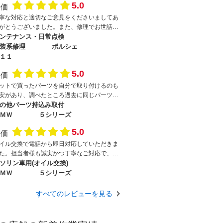
5.0
評価
寧な対応と適切なご意見をくださいましてあ
がとうございました。また、修理でお世話に
ると思います。よろしくお願いいたします。
ンテナンス・日常点検
装系修理
ポルシェ
１１
5.0
評価
ットで買ったパーツを自分で取り付けるのも
安があり、調べたところ過去に同じパーツの
り付け事例があることを知り電話をしまし
の他パーツ持込み取付
。電話したところ非常に親身に対応いただ
ＭＷ
５シリーズ
、早速本日行ってきました。オーナーは電話
5.0
評価
りの方で，安心してお願いできる方と分かり
した。その後無事作業も終了しました。何か
イル交換で電話から即日対応していただきま
った時はユーザー目線で相談に乗ってくれる
た。担当者様も誠実かつ丁寧なご対応で、費
ですのでおすすめします。
面も満足です。今後も色々とお任せしたいと
ソリン車用(オイル交換)
います。
ＭＷ
５シリーズ
すべてのレビューを見る