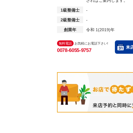
さればご案内します。
1級整備士
-
2級整備士
-
創業年
令和 1(2019)年
無料電話
お気軽にお電話下さい!
来
0078-6055-9757