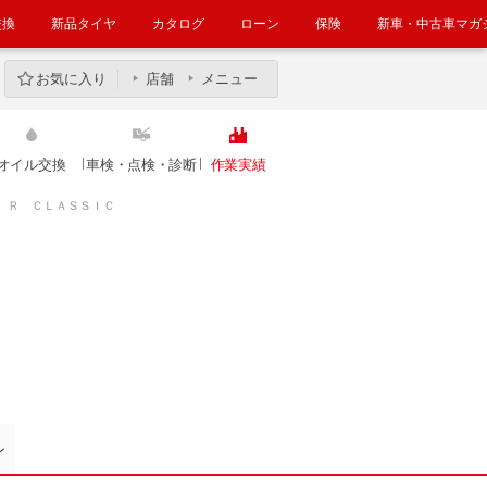
交換
新品タイヤ
カタログ
ローン
保険
新車・中古車マガ
お気に入り
店舗
メニュー
オイル交換
車検・点検・診断
作業実績
Ｒ ＣＬＡＳＳＩＣ
ン