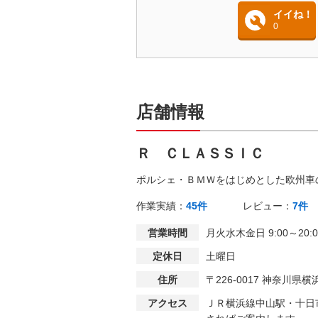
イイね！
0
店舗情報
Ｒ ＣＬＡＳＳＩＣ
ポルシェ・ＢＭＷをはじめとした欧州車
作業実績：
45件
レビュー：
7件
営業時間
月火水木金日 9:00～20:0
定休日
土曜日
住所
〒226-0017 神奈川
アクセス
ＪＲ横浜線中山駅・十日