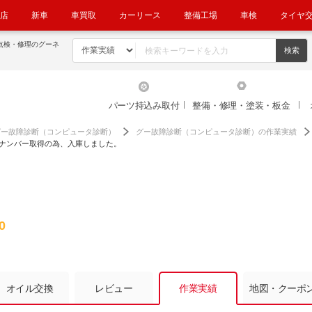
店
新車
車買取
カーリース
整備工場
車検
タイヤ
・点検・修理のグーネ
パーツ持込み取付
整備・修理・塗装・板金
グー故障診断（コンピュータ診断）
グー故障診断（コンピュータ診断）の作業実績
02 ナンバー取得の為、入庫しました。
0
オイル交換
レビュー
作業実績
地図・クーポ