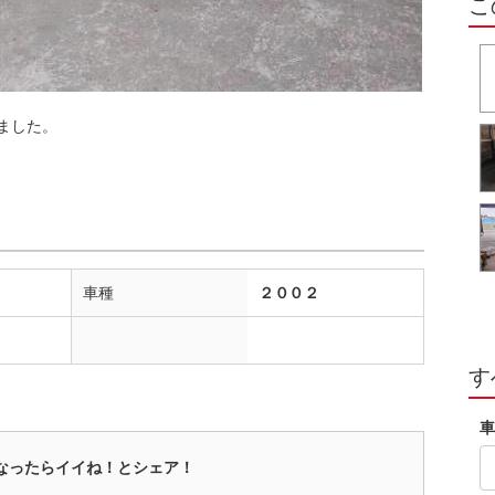
こ
ました。
車種
２００２
す
車
なったらイイね！とシェア！