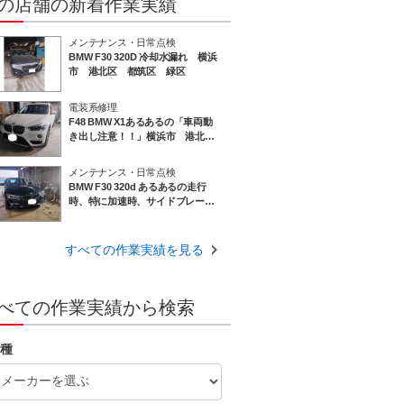
の店舗の新着作業実績
メンテナンス・日常点検
BMW F30 320D 冷却水漏れ 横浜
市 港北区 都筑区 緑区
電装系修理
F48 BMW X1あるあるの「車両動
き出し注意！！」横浜市 港北
区 都筑区 緑区
メンテナンス・日常点検
BMW F30 320d あるあるの走行
時、特に加速時、サイドブレーキ
ケーブルがプロペラシャフトに干
渉して発生する異音修理
すべての作業実績を見る
べての作業実績から検索
種