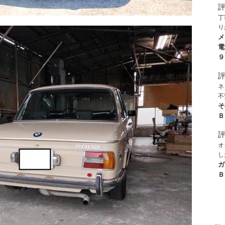
丁
り
な
メ
電
９
ネ
不
取
そ
た
Ｂ
き
通
ま
オ
困
し
方
用
ガ
思
Ｂ