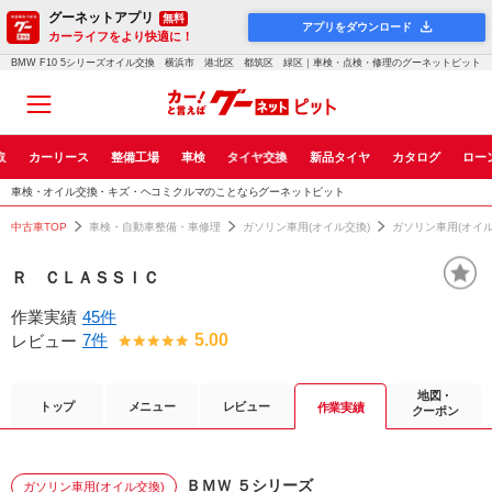
グーネットアプリ
無料
アプリをダウンロード
カーライフをより快適に！
BMW F10 5シリーズオイル交換 横浜市 港北区 都筑区 緑区｜車検・点検・修理のグーネットピット
取
カーリース
整備工場
車検
タイヤ交換
新品タイヤ
カタログ
ロー
車検・オイル交換・キズ・ヘコミクルマのことならグーネットピット
中古車TOP
車検・自動車整備・車修理
ガソリン車用(オイル交換)
ガソリン車用(オイ
Ｒ ＣＬＡＳＳＩＣ
作業実績
45件
7件
5.00
レビュー
地図・
トップ
メニュー
レビュー
作業実績
クーポン
ＢＭＷ ５シリーズ
ガソリン車用(オイル交換)