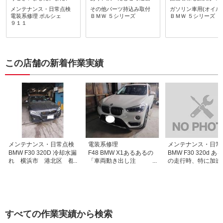
理でお世話になると思いま
同じパーツの取り付け事例
ご対応で、費用面も
メンテナンス・日常点検
その他パーツ持込み取付
ガソリン車用(オイル
す。よろしくお願いいたし
があることを知り電話をし
す。今後も色々とお
電装系修理
ポルシェ
ＢＭＷ
５シリーズ
ＢＭＷ
５シリーズ
ます。
ました。電話したところ非
たいと思います。
９１１
常に親身に対応いただき、
早速本日行ってきました。
オーナーは電話通りの方
で，安心してお願いできる
この店舗の新着作業実績
方と分かりました。その後
無事作業も終了しました。
何か困った時はユーザー目
線で相談に乗ってくれる方
ですのでおすすめします。
メンテナンス・日常点検
電装系修理
メンテナンス・日常
BMW F30 320D 冷却水漏
F48 BMW X1あるあるの
BMW F30 320d 
れ 横浜市 港北区 都
「車両動き出し注
の走行時、特に加速
筑区 緑区
意！！」横浜市 港北
サイドブレーキケー
区 都筑区 緑区
がプロペラシャフト
渉して発生する異音
すべての作業実績から検索