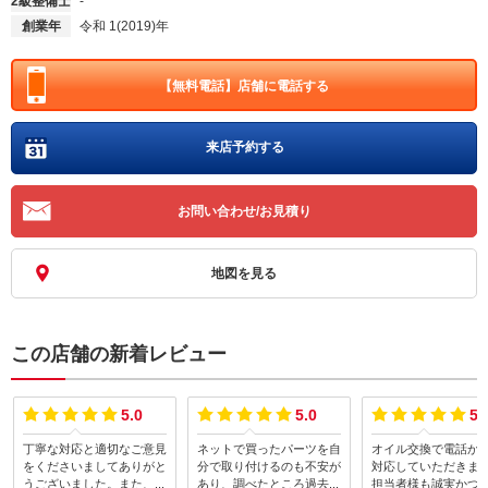
2級整備士
-
創業年
令和 1(2019)年
【無料電話】
店舗に電話する
来店予約する
お問い合わせ/お見積り
地図を見る
この店舗の新着レビュー
5.0
5.0
5.
丁寧な対応と適切なご意見
ネットで買ったパーツを自
オイル交換で電話か
をくださいましてありがと
分で取り付けるのも不安が
対応していただきま
うございました。また、修
あり、調べたところ過去に
担当者様も誠実かつ