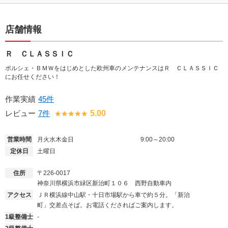
店舗情報
Ｒ ＣＬＡＳＳＩＣ
ポルシェ・ＢＭＷをはじめとした欧州車のメンテナンスはＲ ＣＬＡＳＳＩＣ
にお任せください！
作業実績
45件
レビュー
7件
5.00
営業時間
月火水木金日
9:00～20:00
定休日
土曜日
住所
〒226-0017
神奈川県横浜市緑区新治町１０６ 西野自動車内
アクセス
ＪＲ横浜線中山駅・十日市場駅から車で約５分。「新治
町」交差点そば。お電話くださればご案内します。
1級整備士
-