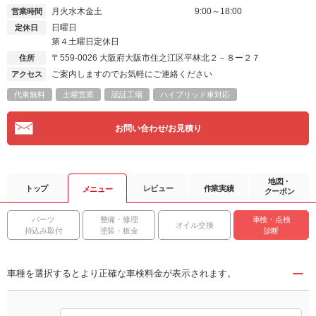
月火水木金土
9:00～18:00
営業時間
日曜日
定休日
第４土曜日定休日
〒559-0026
大阪府大阪市住之江区平林北２－８ー２７
住所
ご案内しますのでお気軽にご連絡ください
アクセス
代車無料
土曜営業
認証工場
ハイブリッド車対応
お問い合わせ/お見積り
地図・
トップ
レビュー
作業実績
メニュー
クーポン
パーツ
整備・修理
車検・点検
オイル交換
持込み取付
塗装・板金
診断
車種を選択するとより正確な車検料金が表示されます。