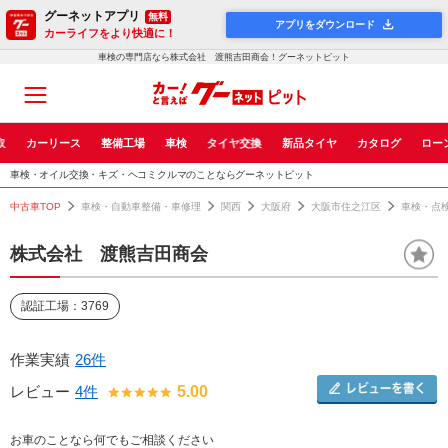
グーネットアプリ
無料
アプリをダウンロード
カーライフをより快適に！
車検の専門店なら株式会社 渡熊吉田商会！グーネットピット
取
カーリース
整備工場
車検
タイヤ交換
新品タイヤ
カタログ
ロー
車検・オイル交換・キズ・ヘコミクルマのことならグーネットピット
中古車TOP
車検・自動車整備・車修理
関西
大阪府
大阪市住之江区
車検・点
株式会社 渡熊吉田商会
認証工場：3769
作業実績
26件
レビュー
4件
5.00
お車のことなら何でもご相談ください