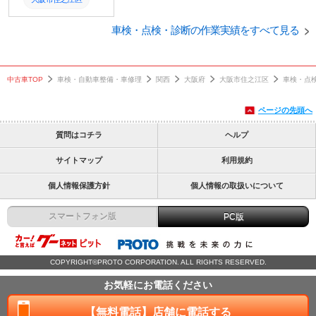
えることにより室内120c
mでもキャンピング車へ
取付
の登録が可能となりまし
車検・点検・診断の作業実績をすべて見る
た。 以前は、ベットキッ
交換
トなどが装着されていた
ために車検の都度、取り
外しなどを行なっており
取り付け
中古車TOP
車検・自動車整備・車修理
関西
大阪府
大阪市住之江区
車検・点
ましたが、キャンピング
車へ変更することにより
渡熊吉田商会
ベットやシンクを下さず
ページの先頭へ
に車検を通すことが可能
整備
となりました。
質問はコチラ
ヘルプ
車検
サイトマップ
利用規約
個人情報保護方針
個人情報の取扱いについて
スマートフォン版
PC版
COPYRIGHT©PROTO CORPORATION. ALL RIGHTS RESERVED.
お気軽にお電話ください
【無料電話】店舗に電話する