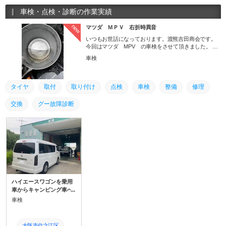
車検・点検・診断の作業実績
new
マツダ ＭＰＶ 右折時異音
いつもお世話になっております。渡熊吉田商会です。
今回はマツダ MPV の車検をさせて頂きました。 車
検のご依頼を頂いた時にお客様から右折時に車内から
車検
異音がすると ご相談を頂きました。異音の原因を調べ
るために試走してみると確かに 右折時助手席側の足元
からカラカラと異音がしていました。エアコンを付け
て 試走していたのでエアコンをオフにして試走すると
タイヤ
取付
取り付け
点検
車検
整備
修理
異音が消えて原因を 見つけたので修理させていただき
ました。原因としてはエアコンドレン、 エアコンの結
交換
グー故障診断
露を外に排出する管が詰まってブロアモーター付近ま
で水 が溜まり、右折時に回転しているブロアモーター
に遠心力で水が当たって 異音が発生していました。そ
のためにエアコンドレンのつまりを取り、 水を排出さ
せてブロアモーター付近の水気を全てエアで飛ばして
修理させて頂き ました。同じ条件でもう一度試走させ
て異音が解消されたことが確認できました。 調べると
MPVではおんなじ症状がたくさん見られるらしいで
す。 今回の様なご依頼や車検、板金、など車の事なら
なんでもこの渡熊吉田商会にお気軽にご相談くださ
ハイエースワゴンを乗用
い！
車からキャンピング車へ
の変更を行いました。 20
車検
22年のキャンピング車の
要件が改正されたこと
で、シンクの高さをおさ
大阪市住之江区