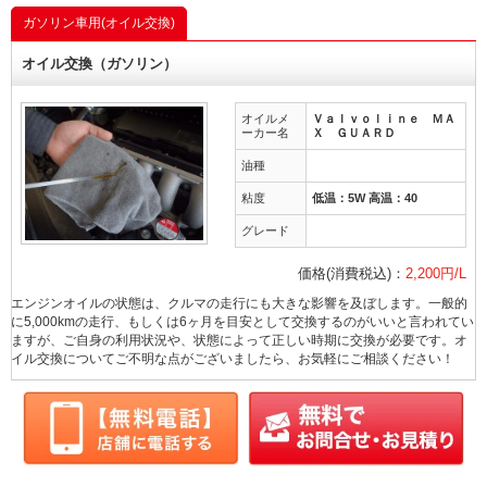
ガソリン車用(オイル交換)
オイル交換（ガソリン）
オイルメ
Ｖａｌｖｏｌｉｎｅ ＭＡ
ーカー名
Ｘ ＧＵＡＲＤ
油種
粘度
低温：5W 高温：40
グレード
価格(消費税込)：
2,200円/L
エンジンオイルの状態は、クルマの走行にも大きな影響を及ぼします。一般的
に5,000kmの走行、もしくは6ヶ月を目安として交換するのがいいと言われてい
ますが、ご自身の利用状況や、状態によって正しい時期に交換が必要です。オ
イル交換についてご不明な点がございましたら、お気軽にご相談ください！