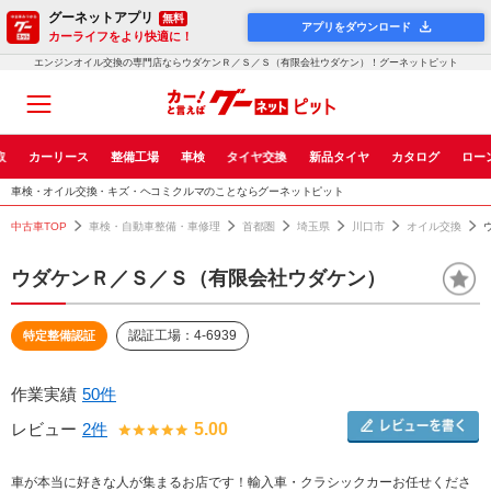
グーネットアプリ
無料
アプリをダウンロード
カーライフをより快適に！
エンジンオイル交換の専門店ならウダケンＲ／Ｓ／Ｓ（有限会社ウダケン）！グーネットピット
取
カーリース
整備工場
車検
タイヤ交換
新品タイヤ
カタログ
ロー
車検・オイル交換・キズ・ヘコミクルマのことならグーネットピット
中古車TOP
車検・自動車整備・車修理
首都圏
埼玉県
川口市
オイル交換
ウダケンＲ／Ｓ／Ｓ（有限会社ウダケン）
認証工場：4-6939
特定整備認証
作業実績
50件
レビュー
2件
5.00
車が本当に好きな人が集まるお店です！輸入車・クラシックカーお任せくださ