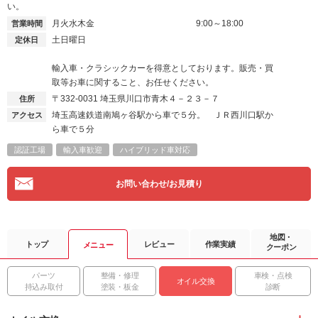
い。
月火水木金
9:00～18:00
営業時間
土日曜日
定休日
輸入車・クラシックカーを得意としております。販売・買
取等お車に関すること、お任せください。
〒332-0031
埼玉県川口市青木４－２３－７
住所
埼玉高速鉄道南鳩ヶ谷駅から車で５分。 ＪＲ西川口駅か
アクセス
ら車で５分
認証工場
輸入車歓迎
ハイブリッド車対応
お問い合わせ/お見積り
地図・
トップ
レビュー
作業実績
メニュー
クーポン
パーツ
整備・修理
車検・点検
オイル交換
持込み取付
塗装・板金
診断