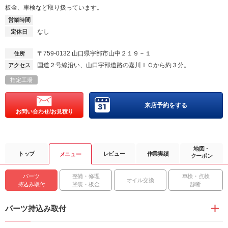
板金、車検など取り扱っています。
営業時間
なし
定休日
〒759-0132
山口県宇部市山中２１９－１
住所
国道２号線沿い、山口宇部道路の嘉川ＩＣから約３分。
アクセス
指定工場
来店予約をする
お問い合わせ/お見積り
地図・
トップ
レビュー
作業実績
メニュー
クーポン
パーツ
整備・修理
車検・点検
オイル交換
持込み取付
塗装・板金
診断
パーツ持込み取付