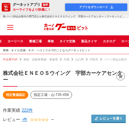
グーネットアプリ
無料
アプリをダウンロード
カーライフをより快適に！
車パーツ持込み取付の専門店なら株式会社ＥＮＥＯＳウイング 宇部カーケアセンター！グーネットピット
取
カーリース
整備工場
車検
タイヤ交換
新品タイヤ
カタログ
ロー
車検・オイル交換・キズ・ヘコミクルマのことならグーネットピット
中古車TOP
車検・自動車整備・車修理
中国
山口県
宇部市
パーツ持込み取付
株式会社ＥＮＥＯＳウイング 宇部カーケアセンタ
ー
指定工場：山-735-458
特定整備認証
作業実績
222件
レビュー
-件
－