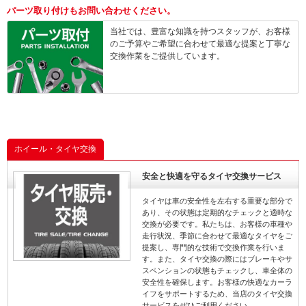
パーツ取り付けもお問い合わせください。
当社では、豊富な知識を持つスタッフが、お客様
のご予算やご希望に合わせて最適な提案と丁寧な
交換作業をご提供しています。
ホイール・タイヤ交換
安全と快適を守るタイヤ交換サービス
タイヤは車の安全性を左右する重要な部分で
あり、その状態は定期的なチェックと適時な
交換が必要です。私たちは、お客様の車種や
走行状況、季節に合わせて最適なタイヤをご
提案し、専門的な技術で交換作業を行いま
す。また、タイヤ交換の際にはブレーキやサ
スペンションの状態もチェックし、車全体の
安全性を確保します。お客様の快適なカーラ
イフをサポートするため、当店のタイヤ交換
サービスをぜひご利用ください。