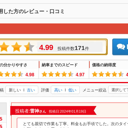
用した方のレビュー・口コミ
4.99
171
投稿件数
件
の分かりやすさ
納車までのスピード
価格の納得度
4.98
4.97
稿
新しい
l
古い
評価
高い
l
低い
メニュー絞込
0
投稿者:
雷神
さん
投稿日:2024年01月19日
5
とても親切で作業も丁寧、料金もお手頃でした。次のタイ
5