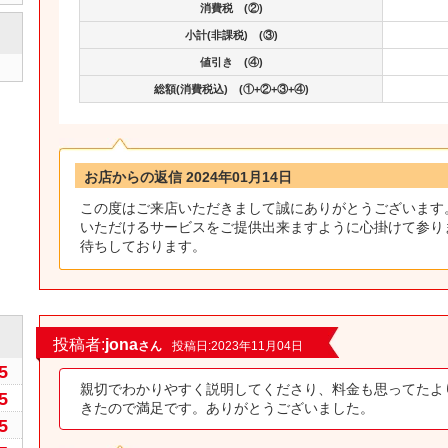
消費税 (②)
小計(非課税) (③)
値引き (④)
総額(消費税込) (①+②+③+④)
お店からの返信 2024年01月14日
この度はご来店いただきまして誠にありがとうございます
いただけるサービスをご提供出来ますように心掛けて参り
待ちしております。
0
投稿者:
jona
さん
投稿日:2023年11月04日
5
親切でわかりやすく説明してくださり、料金も思ってたよ
5
きたので満足です。ありがとうございました。
5