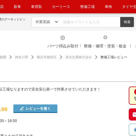
店
新車
車買取
カーリース
整備工場
車検
タイヤ
理のグーネットピッ
パーツ持込み取付
整備・修理・塗装・板金
都圏
神奈川県
横浜市都筑区
港北交通株式会社
整備工場レビュー
証工場なりますので安全安心第一で作業させていただきます！
.99
00～16:00