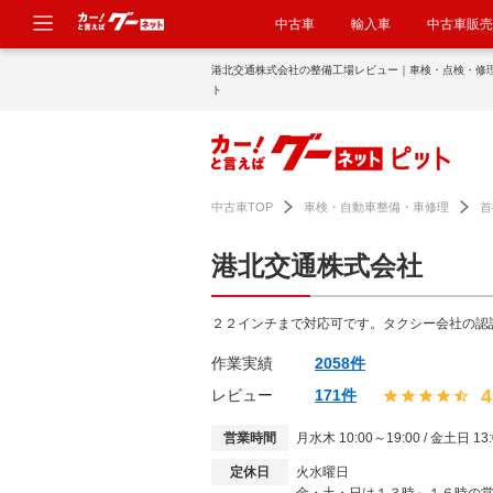
中古車
輸入車
中古車販売
港北交通株式会社の整備工場レビュー｜車検・点検・修
ト
中古車TOP
車検・自動車整備・車修理
首
港北交通株式会社
２２インチまで対応可です。タクシー会社の認
作業実績
2058件
4
レビュー
171件
営業時間
月水木 10:00～19:00 / 金土日 13:
定休日
火水曜日