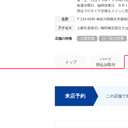
金・土・日は１３時～１６時の
毎週水曜日、臨時休業日 ８月
持込でのタイヤ交換をメインに
住所
〒224-0045 神奈川県横浜市都
アクセス
上麻生道路沿い梅田橋交差点そ
土曜営業
日・祝日営業
店舗の特徴
パーツ
トップ
持込み取付
来店予約
この店舗で