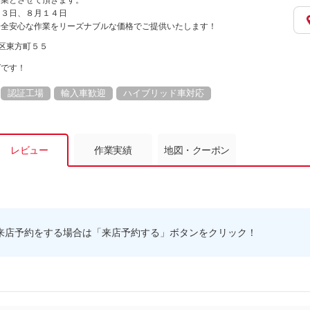
営業とさせて頂きます。
１３日、８月１４日
安全安心な作業をリーズナブルな価格でご提供いたします！
筑区東方町５５
ばです！
認証工場
輸入車歓迎
ハイブリッド車対応
レビュー
作業実績
地図・クーポン
来店予約をする場合は「来店予約する」ボタンをクリック！