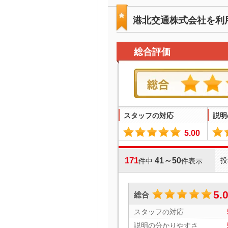
港北交通株式会社を利
総合評価
スタッフの対応
説明
5.00
171
41～50
投
件中
件表示
5.
総合
スタッフの対応
説明の分かりやすさ