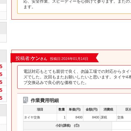
応、安全作業、スピーディーを心掛けて参ります。またの
ます。
0
投稿者:
ケン
さん
投稿日:2024年01月14日
5
電話対応もとても親切で良く、勿論工場での対応からタイ
5
ズでした。次回もまたお願いしたいと思います。タイヤ4
5
ブ交換込みで良心的な価格でした。
5
5
作業費用明細
項目
数量
単価(円)
金額(円)
消費税
区
タイヤ交換
1
8400
8400
課税
交換
小計(課税) (①)