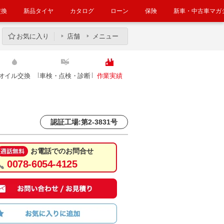
交換
新品タイヤ
カタログ
ローン
保険
新車・中古車マガ
お気に入り
店舗
メニュー
オイル交換
車検・点検・診断
作業実績
認証工場:第2-3831号
お電話でのお問合せ
0078-6054-4125