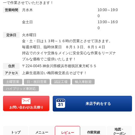
一で作業させていただきます！
月水木
10:00～19:0
営業時間
0
金土日
13:00～16:0
0
火水曜日
定休日
金・土・日は１３時～１６時の営業とさせて頂きます。
毎週水曜日、臨時休業日 ８月１３日、８月１４日
持込でのタイヤ交換をメインに安全安心な作業をリーズナ
ブルな価格でご提供いたします！
〒224-0045
神奈川県横浜市都筑区東方町５５
住所
上麻生道路沿い梅田橋交差点そばです！
アクセス
土曜営業
日・祝日営業
認証工場
輸入車歓迎
ハイブリッド車対応
来店予約をする
お問い合わせ/お見積り
地図・
トップ
メニュー
作業実績
レビュー
クーポン