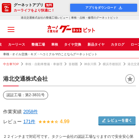
グーネットアプリ
無料
アプリをダウンロード
カーライフをより快適に！
港北交通株式会社の整備工場レビュー｜車検・点検・修理のグーネットピット
取
カーリース
整備工場
車検
タイヤ交換
新品タイヤ
カタログ
ロー
車検・オイル交換・キズ・ヘコミクルマのことならグーネットピット
中古車TOP
車検・自動車整備・車修理
首都圏
神奈川県
横浜市都筑区
港北交
港北交通株式会社
認証工場：第2-3831号
作業実績
2058件
レビュー
171件
4.99
２２インチまで対応可です。タクシー会社の認証工場なりますので安全安心第