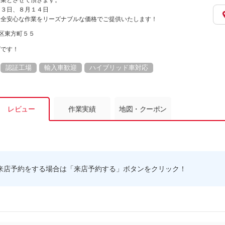
営業とさせて頂きます。
１３日、８月１４日
安全安心な作業をリーズナブルな価格でご提供いたします！
筑区東方町５５
ばです！
認証工場
輸入車歓迎
ハイブリッド車対応
レビュー
作業実績
地図・クーポン
来店予約をする場合は「来店予約する」ボタンをクリック！