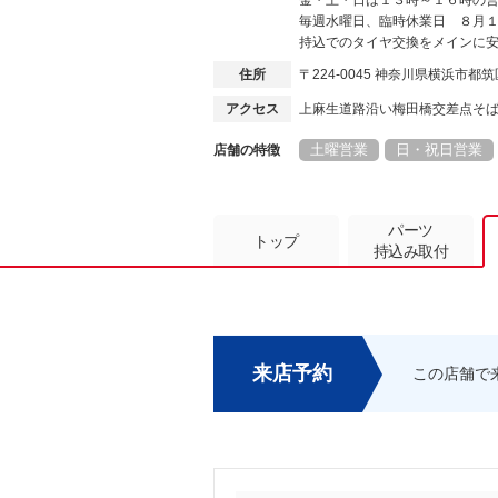
金・土・日は１３時～１６時の
毎週水曜日、臨時休業日 ８月
持込でのタイヤ交換をメインに
住所
〒224-0045 神奈川県横浜市都
アクセス
上麻生道路沿い梅田橋交差点そ
土曜営業
日・祝日営業
店舗の特徴
パーツ
トップ
持込み取付
来店予約
この店舗で