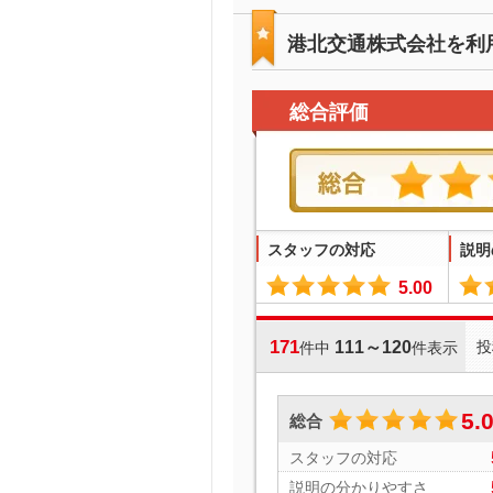
港北交通株式会社を利
総合評価
スタッフの対応
説明
5.00
171
111～120
投
件中
件表示
5.
総合
スタッフの対応
説明の分かりやすさ