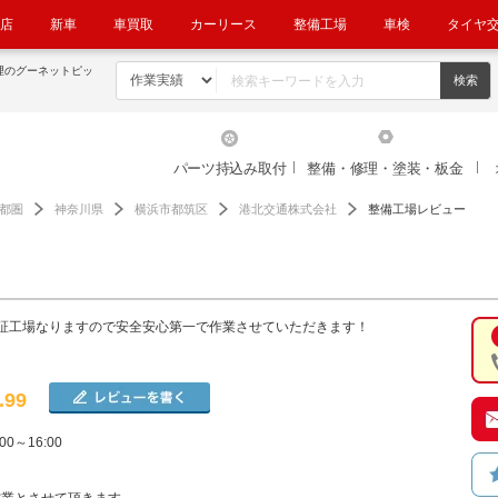
店
新車
車買取
カーリース
整備工場
車検
タイヤ
理のグーネットピッ
パーツ持込み取付
整備・修理・塗装・板金
都圏
神奈川県
横浜市都筑区
港北交通株式会社
整備工場レビュー
証工場なりますので安全安心第一で作業させていただきます！
.99
00～16:00