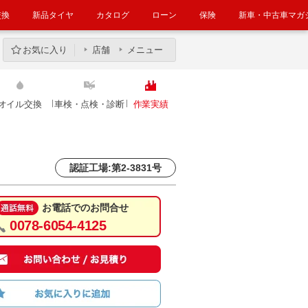
交換
新品タイヤ
カタログ
ローン
保険
新車・中古車マガ
お気に入り
店舗
メニュー
オイル交換
車検・点検・診断
作業実績
認証工場:第2-3831号
お電話でのお問合せ
0078-6054-4125