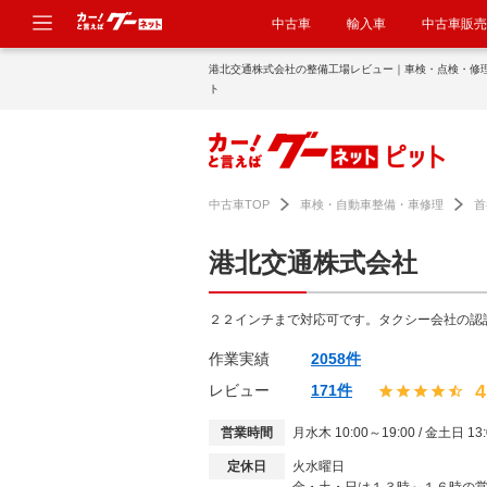
中古車
輸入車
中古車販売
港北交通株式会社の整備工場レビュー｜車検・点検・修
ト
中古車TOP
車検・自動車整備・車修理
首
港北交通株式会社
２２インチまで対応可です。タクシー会社の認
作業実績
2058件
4
レビュー
171件
営業時間
月水木 10:00～19:00 / 金土日 13:
定休日
火水曜日