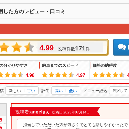
用した方のレビュー・口コミ
4.99
171
投稿件数
件
の分かりやすさ
納車までのスピード
価格の納得度
4.98
4.97
稿
新しい
l
古い
評価
高い
l
低い
メニュー絞込
0
投稿者:
angel
さん
投稿日:2023年07月14日
5
担当していただいた方が気さくでとても話しやすかったで
5