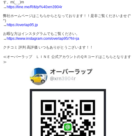
す。m(_ _)m
→
https://line.me/R/ti/p/%40xrn3904r
弊社ホームページはこちらからとなっております！！是非ご覧くださいませ (^
^)
→
https://overlap95.jp
お暇な方はインスタグラムでもご覧ください。
→
https://www.instagram.com/overlap95/?hl=ja
クチコミ 評判 高評価 いつもありがとうございます！！
≪オーバーラップ ＬＩＮＥ 公式アカウントのＱＲコードはこちらとなります
≫