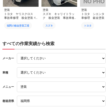
塗装
塗装
塗装
トヨタ ヤリスクロス
スズキ キャリイトラッ
トヨタ シエンタ 
事故車修理 板金塗装 キ
ク 板金塗装 事故車修
車修理 鈑金塗装 
ズ・へこみ修理 福岡県 糟
理 キズ・へこみ修理 福
ズ・へこみ修理 福岡
屋郡 須恵町 安い 上手い
岡県 糟屋郡 須恵町 安い
屋郡 須恵町 安い 上
福岡の板金塗装工場
スズキ
トヨタ
貴方へおすすめ 口コミ 評
上手い 貴方へおすすめ 口
貴方へおすすめ 口コ
判良いお店 !!
コミ 評判良いお店 !!
判良いお店 !!
板金塗装福岡
キャリイ
シエンタ
福岡市
ドア交換
バンパー交換
すべての作業実績から検索
糟屋郡
事故車修理
ドア交換
メーカー
高評価
事故修理
事故車修理
口コミ
キズへこみ修理
傷へこみ修理
車種
おすすめ
須恵町車屋
須恵町車屋
安い
須恵町修理工場
須恵町修理工場
メニュー
上手い
保険事故対応
保険事故対応
都道府県
須恵町板金塗装
交通事故対応
交通事故対応