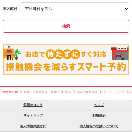
交通事故対応
須恵町板金塗装
須恵町板金塗装
市区町村
保険事故対応
上手い
上手い
須恵町修理工場
安い
安い
須恵町車屋
おすすめ
おすすめ
キズ凹み修理
口コミ
口コミ
事故修理
高評価
高評価
事故車修理
糟屋郡
糟屋郡
ドア塗装
福岡市
福岡市
ヤリスクロス
鈑金塗装福岡
板金塗装福岡
中古車TOP
車検・自動車整備・車修理
塗装
塗装の作業実績
オーバーラップ〔板
トヨタ
福岡の板金塗装工場
福岡の板金塗装工場
質問はコチラ
ヘルプ
サイトマップ
利用規約
個人情報保護方針
個人情報の取扱いについて