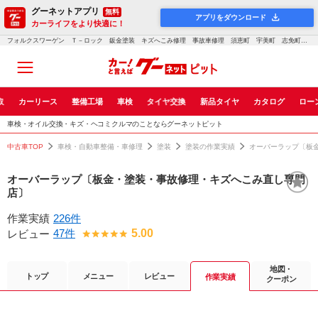
グーネットアプリ
無料
アプリをダウンロード
カーライフをより快適に！
フォルクスワーゲン Ｔ－ロック 鈑金塗装 キズへこみ修理 事故車修理 須恵町 宇美町 志免町 粕屋町 福岡 安い 上手い 貴方へお勧め 口コミ 評判良いお店｜車検・点検・修理のグーネットピット
取
カーリース
整備工場
車検
タイヤ交換
新品タイヤ
カタログ
ロー
車検・オイル交換・キズ・ヘコミクルマのことならグーネットピット
中古車TOP
車検・自動車整備・車修理
塗装
塗装の作業実績
オーバーラップ〔板
オーバーラップ〔板金・塗装・事故修理・キズへこみ直し専門
店〕
作業実績
226件
47件
5.00
レビュー
地図・
トップ
メニュー
レビュー
作業実績
クーポン