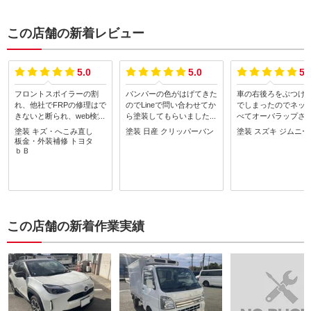
この店舗の新着レビュー
5.0
5.0
5.
フロントスポイラーの割
バンパーの色がはげてきた
車の右後ろをぶつけ
れ、他社でFRPの修理はで
のでLineで問い合わせてか
でしまったのでネッ
きないと断られ、web検索
ら塗装してもらいました。
べてオーバラップさ
してFRPの修理実績のある
綺麗になって満足です。あ
願いしました。思っ
塗装
キズ・へこみ直し
塗装
日産
クリッパーバン
塗装
スズキ
ジムニー
オーバーラップさんに初め
りがとうございました。
にきれいにしてもら
板金・外装補修
トヨタ
てお願いしました。大きな
足です。また何かあ
ｂＢ
割れ２か所と思っていまし
お願いしようと思い
たが他にあと２か所を修理
た。
して塗装まで、きれいに直
していただきました。今後
もお願いしたいです。
この店舗の新着作業実績