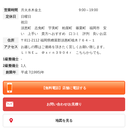
営業時間
月火水木金土
9:00～19:00
定休日
日曜日
祝日
須恵町 志免町 宇美町 粕屋町 篠栗町 福岡市 安
い 上手い 貴方へおすすめ 口コミ 評判 良いお店
住所
〒811-2112
福岡県糟屋郡須惠町植木７６４－１
アクセス
お越しの際はご連絡を頂きたく宜しくお願い致します。
ＬＩＮＥ→ ＠ｘｒｎ３９０４ｒ こちらからでも。
1級整備士
-
2級整備士
1人
創業年
平成 7(1995)年
【無料電話】
店舗に電話する
お問い合わせ/お見積り
地図を見る