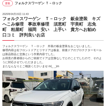
フォルクスワーゲン Ｔ－ロック
塗装
2025年04月15日 11:43
フォルクスワーゲン Ｔ－ロック 鈑金塗装 キズ
へこみ修理 事故車修理 須恵町 宇美町 志免
町 粕屋町 福岡 安い 上手い 貴方へお勧め
口コミ 評判良いお店
フォルクスワーゲン Ｔ－ロック 外装の板金塗装をおこないました。
修理内容は右フロントドアとリヤドアは板金、前後ドアのプロテクターモール
は新品部品と交換という作業内容でした。
お得意の業者様からのご依頼でドアは交換なしでとのことでしたので、そのよ
うに対応させていただきました。
またなんなりとご相談くださいませ m(_ _)m