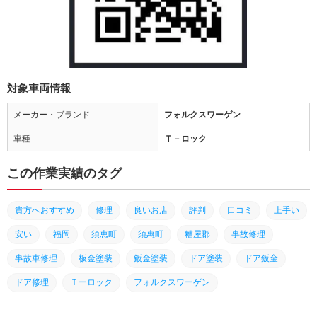
対象車両情報
メーカー・ブランド
フォルクスワーゲン
車種
Ｔ－ロック
この作業実績のタグ
貴方へおすすめ
修理
良いお店
評判
口コミ
上手い
安い
福岡
須恵町
須惠町
糟屋郡
事故修理
事故車修理
板金塗装
鈑金塗装
ドア塗装
ドア鈑金
ドア修理
Ｔーロック
フォルクスワーゲン