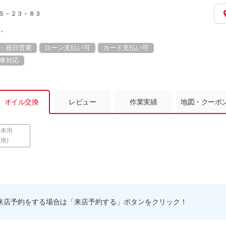
平山５－２３－８３
す。
・祝日営業
ローン支払い可
カード支払い可
車対応
オイル交換
レビュー
作業実績
地図・クーポ
ル車用
換)
来店予約をする場合は「来店予約する」ボタンをクリック！