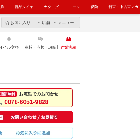
交換
新品タイヤ
カタログ
ローン
保険
新車・中古車マガ
お気に入り
店舗
メニュー
オイル交換
車検・点検・診断
作業実績
お電話でのお問合せ
0078-6051-9828