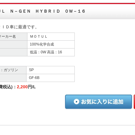
ＵＬ Ｎ－ＧＥＮ ＨＹＢＲＩＤ ０Ｗ－１６
ＲＩＤ車に最適です。
メーカー名
ＭＯＴＵＬ
100%化学合成
低温：0W 高温：16
格：ガソリン
SP
GF-6B
費税込)：
2,200
円/L