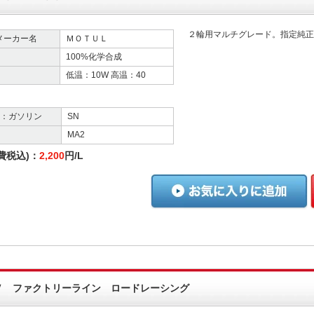
２輪用マルチグレード。指定純正
メーカー名
ＭＯＴＵＬ
100%化学合成
低温：10W 高温：40
格：ガソリン
SN
MA2
費税込)：
2,200
円/L
Ｖ ファクトリーライン ロードレーシング