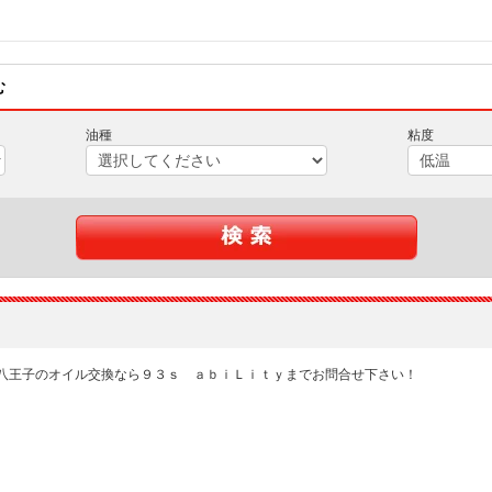
む
油種
粘度
八王子のオイル交換なら９３ｓ ａｂｉＬｉｔｙまでお問合せ下さい！