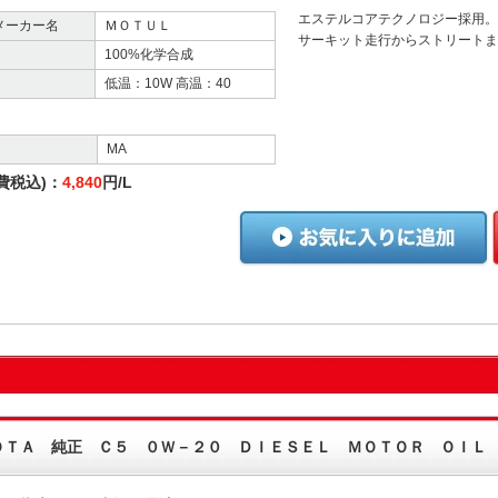
エステルコアテクノロジー採用。
メーカー名
ＭＯＴＵＬ
サーキット走行からストリート
100%化学合成
低温：10W 高温：40
MA
費税込)：
4,840
円/L
ＯＴＡ 純正 Ｃ５ ０Ｗ－２０ ＤＩＥＳＥＬ ＭＯＴＯＲ ＯＩＬ