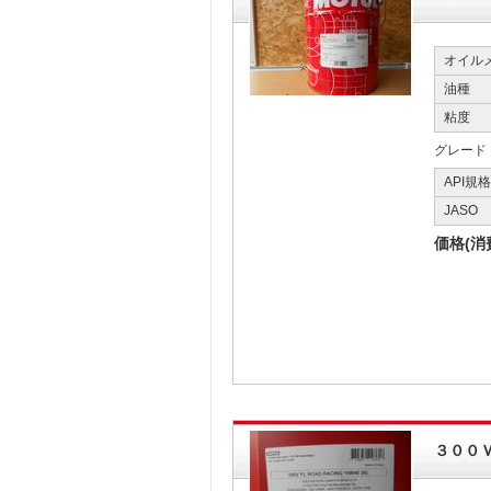
オイル
油種
粘度
グレード
API規
JASO
価格(消
３００