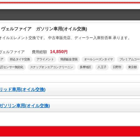
 ヴェルファイア ガソリン車用(オイル交換)
オイルエレメント交換です。 中古車販売店、ディーラー入庫拒否車 承ります。
14,850
ヴェルファイア
費用総額
円
ペア
持込タイヤ交換
アライメント
簡易鈑金塗装
オールシーズンタイヤ
プレミアムコー
気圧センサー無効化
スナップオンエアコンクリーニン
多摩地区
八王子
日野市
東京都
換専門店
完全予約制
クミスアビリティー
93sabiLity
リッド車用(オイル交換)
ガソリン車用(オイル交換)