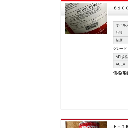
８１０
オイル
油種
粘度
グレード
API規
ACEA
価格(消
Ｈ－Ｔ