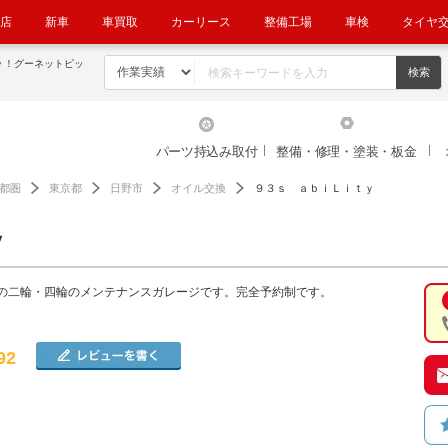
店
新車
車買取
カーリース
整備工場
車検
タイヤ
ｙ！グーネットピッ
パーツ持込み取付
整備・修理・塗装・板金
都圏
東京都
日野市
オイル交換
９３ｓ ａｂｉＬｉｔｙ
ｙ
の二輪・四輪のメンテナンスガレージです。完全予約制です。
92