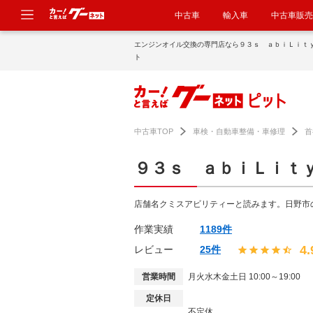
中古車
輸入車
中古車販売
エンジンオイル交換の専門店なら９３ｓ ａｂｉＬｉｔ
ト
中古車TOP
車検・自動車整備・車修理
首
９３ｓ ａｂｉＬｉｔ
店舗名クミスアビリティーと読みます。日野市
作業実績
1189件
4.
レビュー
25件
営業時間
月火水木金土日 10:00～19:00
定休日
不定休