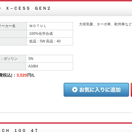
０ Ｘ－ＣＥＳＳ ＧＥＮ２
大排気量、ターボ車、欧州車など
メーカー名
ＭＯＴＵＬ
100%化学合成
低温：5W 高温：40
格：ガソリン
SN
A3/B4
費税込)：
3,520
円/L
ＥＣＨ １００ ４Ｔ