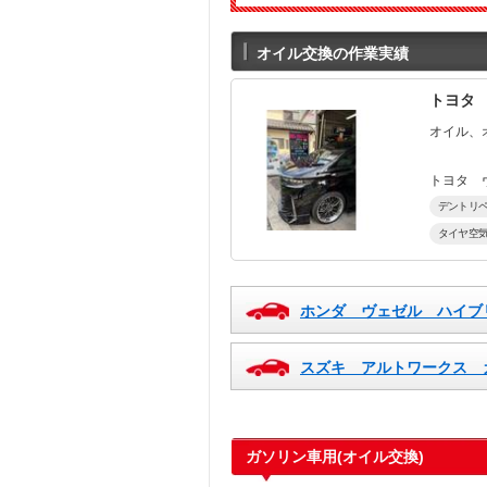
オイル交換の作業実績
トヨタ
オイル、
トヨタ 
デントリ
タイヤ空
タイヤ交
ホンダ ヴェゼル ハイブ
スズキ アルトワークス 
ガソリン車用(オイル交換)