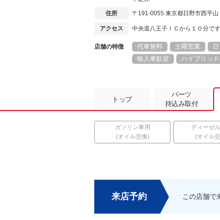
住所
〒191-0055 東京都日野市西
アクセス
中央道八王子ＩＣから１０分で
代車無料
土曜営業
日
店舗の特徴
輸入車歓迎
ハイブリッド
パーツ
トップ
持込み取付
ガソリン車用
ディーゼ
(オイル交換)
(オイル交
来店予約
この店舗で