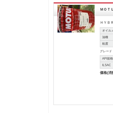
ＭＯＴ
ＨＹＢ
オイル
油種
粘度
グレード
API規
ILSAC
価格(消