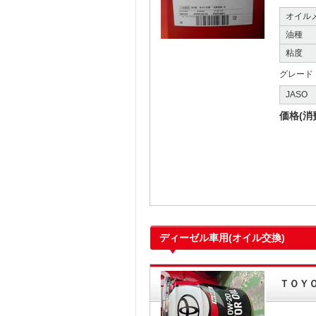
オイル
油種
粘度
グレード
JASO
価格(消
ディーゼル車用(オイル交換)
ＴＯＹ