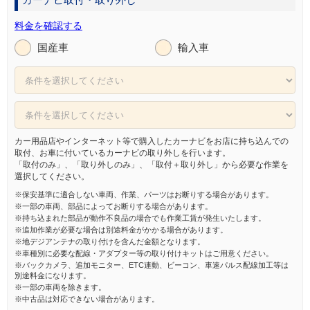
料金を確認する
国産車
輸入車
カー用品店やインターネット等で購入したカーナビをお店に持ち込んでの
取付、お車に付いているカーナビの取り外しを行います。
「取付のみ」、「取り外しのみ」、「取付＋取り外し」から必要な作業を
選択してください。
※保安基準に適合しない車両、作業、パーツはお断りする場合があります。
※一部の車両、部品によってお断りする場合があります。
※持ち込まれた部品が動作不良品の場合でも作業工賃が発生いたします。
※追加作業が必要な場合は別途料金がかかる場合があります。
※地デジアンテナの取り付けを含んだ金額となります。
※車種別に必要な配線・アダプター等の取り付けキットはご用意ください。
※バックカメラ、追加モニター、ETC連動、ビーコン、車速パルス配線加工等は
別途料金になります。
※一部の車両を除きます。
※中古品は対応できない場合があります。