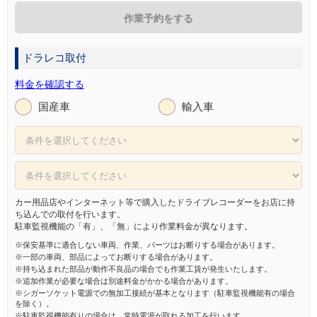
作業予約をする
ドラレコ取付
料金を確認する
国産車
輸入車
カー用品店やインターネット等で購入したドライブレコーダーをお店に持
ち込んでの取付を行います。
駐車監視機能の「有」、「無」により作業料金が異なります。
※保安基準に適合しない車両、作業、パーツはお断りする場合があります。
※一部の車両、部品によってお断りする場合があります。
※持ち込まれた部品が動作不良品の場合でも作業工賃が発生いたします。
※追加作業が必要な場合は別途料金がかかる場合があります。
※シガーソケット電源での無加工接続が基本となります（駐車監視機能有の場合
を除く）。
※駐車監視機能有りの場合は、常時電源が取れる加工を行います。