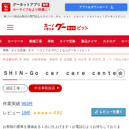
グーネットアプリ
無料
アプリをダウンロード
カーライフをより快適に！
車パーツ持込み取付の専門店ならＳＨＩＮ－Ｇｏ ｃａｒ ｃａｒｅ ｃｅｎｔｅｒ！グーネットピット
取
カーリース
整備工場
車検
タイヤ交換
新品タイヤ
カタログ
ロー
車検・オイル交換・キズ・ヘコミクルマのことならグーネットピット
中古車TOP
車検・自動車整備・車修理
首都圏
埼玉県
羽生市
パーツ持込み取
ＳＨＩＮ－Ｇｏ ｃａｒ ｃａｒｅ ｃｅｎｔｅｒ
認証工場：-
中古車取扱店
作業実績
983件
レビュー
18件
4.92
お客様の愛車を価値ある１台に仕上げます！お電話心よりお待ちしておりま