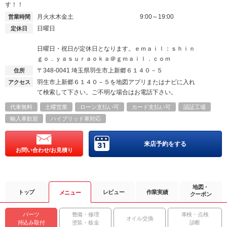
す！！
月火水木金土
9:00～19:00
営業時間
日曜日
定休日
日曜日・祝日が定休日となります。ｅｍａｉｌ：ｓｈｉｎ
ｇｏ．ｙａｓｕｒａｏｋａ＠ｇｍａｉｌ．ｃｏｍ
〒348-0041
埼玉県羽生市上新郷６１４０－５
住所
羽生市上新郷６１４０－５を地図アプリまたはナビに入れ
アクセス
て検索して下さい。ご不明な場合はお電話下さい。
代車無料
土曜営業
ローン支払い可
カード支払い可
認証工場
輸入車歓迎
ハイブリッド車対応
来店予約をする
お問い合わせ/お見積り
地図・
トップ
レビュー
作業実績
メニュー
クーポン
パーツ
整備・修理
車検・点検
オイル交換
持込み取付
塗装・板金
診断