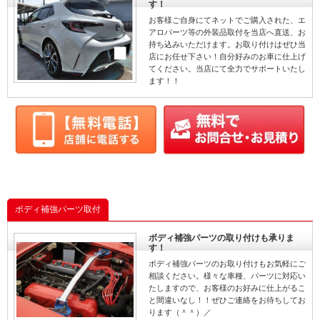
す！
お客様ご自身にてネットでご購入された、エ
アロパーツ等の外装品取付を当店へ直送、お
持ち込みいただけます。お取り付けはぜひ当
店にお任せ下さい！自分好みのお車に仕上げ
てください。当店にて全力でサポートいたし
ます！！
ボディ補強パーツ取付
ボディ補強パーツの取り付けも承りま
す！
ボディ補強パーツのお取り付けもお気軽にご
相談ください。様々な車種、パーツに対応い
たしますので、お客様のお好みに仕上がるこ
と間違いなし！！ぜひご連絡をお待ちしてお
ります（＾＾）／