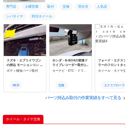
ますますなりましたね！！ 特注ホイールごご検討のお
客様 ぜひシンゴウカーケアセンターまでお問合せくだ
専門店
土曜営業
取付
交換
羽生市
人気店
さい。 お気軽にお問い合わせください、お電話お待ち
しております！！ 090-8777‐0822 代表安羅岡
シバタイヤ
特注ホイール
スズキ・エブリイワゴン
ホンダ・N-BOXの前後ド
フォード・エクスプ
の持込 モーションコント
ライブレコーダー取付と
ラーのフロントタイ
ロールビーム(MCB)の取
ディスプレイオーディオ
替えをうけたまわり
ボディ補強パーツ取付
カーナビ・ETC・ドラレコ取付
ホイール・タイヤ交
り付けをうけたまわりま
取付をうけたまわりまし
た。 日頃より当店を
した。 当店をご用命くだ
た。 当店をご用命くださ
顧くださり誠にあり
さり誠にありがとうござ
り誠にありがとうござい
うございます（＾＾）
MCB
交換
エクスプローラー
います（＾＾） モーショ
ます（＾＾） 今回は当店
イヤ溝が減ってしま
ンコントロールビーム(M
にて、ドライブレコーダ
ので交換いたしまし
取付
取付
フォード
CB)とは、 クルマ本来が
パーツ持込み取付の作業実績をすべて見る
ーとディスプレイオーデ
タイヤ溝がないと、
持つ走りの性能を引き出
ィオを選定し、お取り付
ップやバーストなど
交換
人気店
交換
し、安定性と快適性を高
けさせていただきまし
険リスクが生じるので
め ”走りの楽しさを体感
た。 自分で買う場合は、
っかりと点検をして
できる”機能部品！ ボデ
土曜営業
種類も多数あり悩みます
羽生市
ましょう！ 地域の皆
人気店
ホイール・タイヤ交換
ーに装着することで、走
し、何よりも自分の車に
お役に立てるように
行時に起こるボデーの変
装着できるかが不安です
日々精進してまいり
羽生市
土曜営業
羽生市