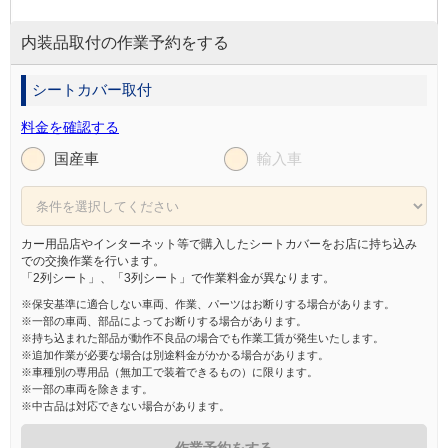
内装品取付の作業予約をする
シートカバー取付
料金を確認する
国産車
輸入車
カー用品店やインターネット等で購入したシートカバーをお店に持ち込み
での交換作業を行います。
「2列シート」、「3列シート」で作業料金が異なります。
※保安基準に適合しない車両、作業、パーツはお断りする場合があります。
※一部の車両、部品によってお断りする場合があります。
※持ち込まれた部品が動作不良品の場合でも作業工賃が発生いたします。
※追加作業が必要な場合は別途料金がかかる場合があります。
※車種別の専用品（無加工で装着できるもの）に限ります。
※一部の車両を除きます。
※中古品は対応できない場合があります。
作業予約をする