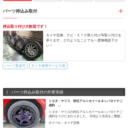
パーツ持込み取付
持込取り付け大歓迎です！
タイヤ交換、ナビ・ＥＴＣ取り付け等取り付けを
承ります。どのようなことでも一度御相談下さ
い！
パーツ直送可
タイヤ保管サービス有
パーツ持込み取付の作業実績
new
トヨタ・ヤリス 特注アルミホイール＆シバタイヤご
成約 …
トヨタ・ヤリスの特注アルミホイール＆シバタイヤご
成約をうけたまわりました。 日頃より当店をご愛顧く
ださり誠にありがとうございます（＾＾） 今回はお気
ホイール・タイヤ交換
に入り愛車にさらなるドレスアップ！ 自分好みの愛車