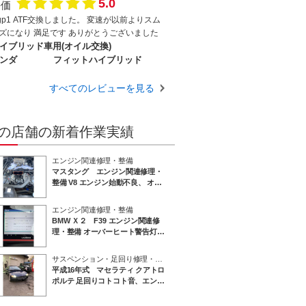
5.0
評価
tgp1 ATF交換しました。 変速が以前よりスム
ーズになり 満足です ありがとうございました
イブリッド車用(オイル交換)
ンダ
フィットハイブリッド
すべてのレビューを見る
の店舗の新着作業実績
エンジン関連修理・整備
マスタング エンジン関連修理・
整備 V8 エンジン始動不良、 オル
タネーター交換、バッテリー交換
エンジン関連修理・整備
BMW Ｘ２ F39 エンジン関連修
理・整備 オーバーヒート警告灯、
エンジンチェックランプ点灯、 ヒ
ーター効かない、 サーモスタット
サスペンション・足回り修理・整備
マネージメント ユニット交換
平成16年式 マセラティ クアトロ
ポルテ 足回りコトコト音、エンジ
ンルーム ガタガタ音 修理