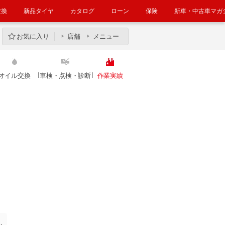
交換
新品タイヤ
カタログ
ローン
保険
新車・中古車マガ
お気に入り
店舗
メニュー
オイル交換
車検・点検・診断
作業実績