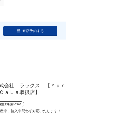
ン
来店予約する
式会社 ラックス 【Ｙｕｎ
ＣａＬａ取扱店】
認証工場:第4-7105
産車、輸入車問わず対応いたします！