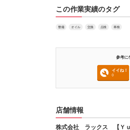
この作業実績のタグ
整備
オイル
交換
点検
車検
参考に
イイね！
0
店舗情報
株式会社 ラックス 【Ｙ