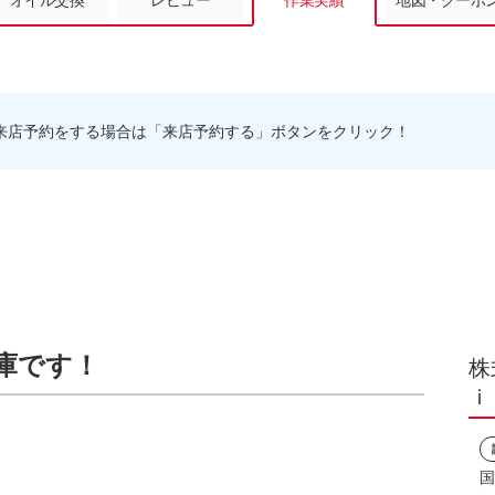
オイル交換
レビュー
作業実績
地図・クーポ
来店予約をする場合は「来店予約する」ボタンをクリック！
庫です！
株
ｉ
国