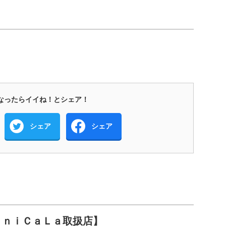
なったらイイね！とシェア！
シェア
シェア
ｕｎｉＣａＬａ取扱店】