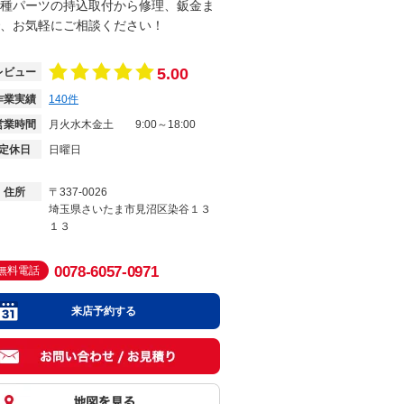
種パーツの持込取付から修理、鈑金ま
、お気軽にご相談ください！
5.00
レビュー
作業実績
140
件
営業時間
月火水木金土
9:00～18:00
定休日
日曜日
住所
〒337-0026
埼玉県さいたま市見沼区染谷１３
１３
0078-6057-0971
無料電話
来店予約する