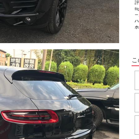
fi
ハ
ホ
こ