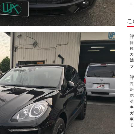
こ
持
検
持
カ
り
法
し
フ
高
朗
な
ホ
ド
そ
ら
キ
さ
ガ
ら
車
Ｅ