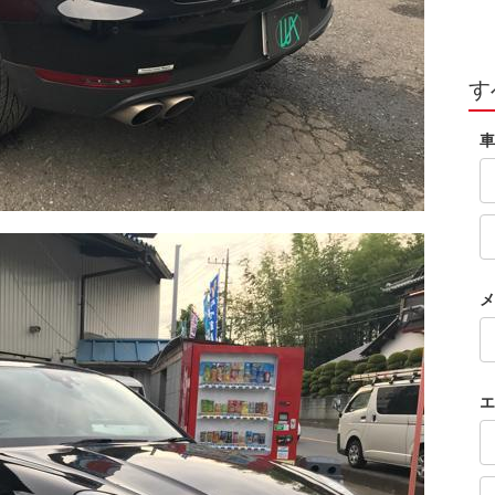
す
車
メ
エ