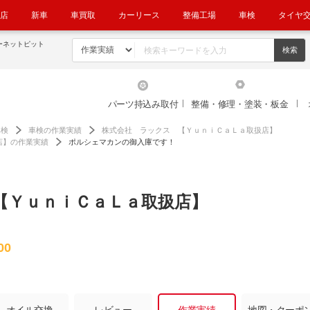
店
新車
車買取
カーリース
整備工場
車検
タイヤ
ーネットピット
パーツ持込み取付
整備・修理・塗装・板金
車検
車検の作業実績
株式会社 ラックス 【ＹｕｎｉＣａＬａ取扱店】
店】の作業実績
ポルシェマカンの御入庫です！
【ＹｕｎｉＣａＬａ取扱店】
00