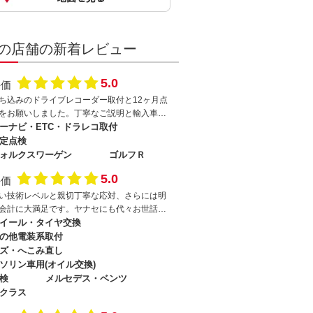
の店舗の新着レビュー
5.0
評価
ち込みのドライブレコーダー取付と12ヶ月点
をお願いしました。丁寧なご説明と輸入車＋
ち込み部品でも対応していただき感謝してお
ーナビ・ETC・ドラレコ取付
ます。今後も機会があればぜひ整備をお願い
定点検
たいです。
ォルクスワーゲン
ゴルフＲ
5.0
評価
い技術レベルと親切丁寧な応対、さらには明
会計に大満足です。ヤナセにも代々お世話に
りましたが車が古いこともあり今では愛車の
イール・タイヤ交換
クターとしてなんでも安心して相談させても
の他電装系取付
ってます。またいつ行っても高級外車が入庫
ズ・へこみ直し
れており、技術力の高さが伺えます。これか
ソリン車用(オイル交換)
もずーとお世話になりたいと思います。
検
メルセデス・ベンツ
クラス