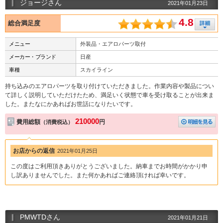
ジョージさん
2021年01月23日
4.8
総合満足度
メニュー
外装品・エアロパーツ取付
メーカー・ブランド
日産
車種
スカイライン
持ち込みのエアロパーツを取り付けていただきました。作業内容や製品につい
て詳しく説明していただけたため、満足いく状態で車を受け取ることが出来ま
した。またなにかあればお世話になりたいです。
210000
費用総額
円
（消費税込）
お店からの返信
2021年01月25日
この度はご利用頂きありがとうございました。納車までお時間がかかり申
し訳ありませんでした。また何かあればご連絡頂ければ幸いです。
PMWTDさん
2021年01月21日