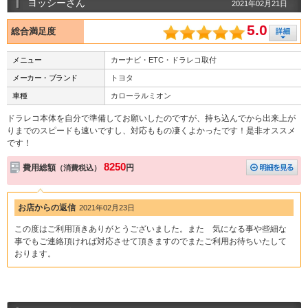
ヨッシーさん
2021年02月21日
5.0
総合満足度
メニュー
カーナビ・ETC・ドラレコ取付
メーカー・ブランド
トヨタ
車種
カローラルミオン
ドラレコ本体を自分で準備してお願いしたのですが、持ち込んでから出来上が
りまでのスピードも速いですし、対応ももの凄くよかったです！是非オススメ
です！
8250
費用総額
円
（消費税込）
お店からの返信
2021年02月23日
この度はご利用頂きありがとうございました。また 気になる事や些細な
事でもご連絡頂ければ対応させて頂きますのでまたご利用お待ちいたして
おります。