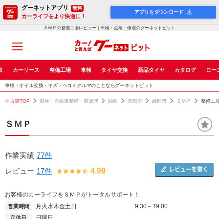
グーネットアプリ
無料
アプリをダウンロード
カーライフをより快適に！
ＳＭＰの整備工場レビュー｜車検・点検・修理のグーネットピット
取
カーリース
整備工場
車検
タイヤ交換
新品タイヤ
カタログ
ロー
車検・オイル交換・キズ・ヘコミクルマのことならグーネットピット
中古車TOP
車検・自動車整備・車修理
関西
京都府
綾部市
ＳＭＰ
整備工
ＳＭＰ
作業実績
77件
レビュー
17件
4.99
お客様のカーライフをＳＭＰがトータルサポート！
月火水木金土日
9:30～19:00
営業時間
日曜日
定休日