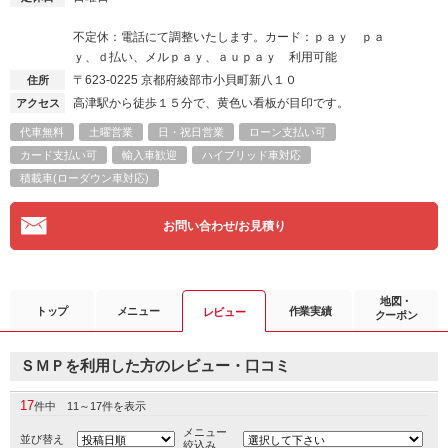
不定休：電話にて調整いたします。カード：ｐａｙ ｐａ
ｙ、ｄ払い、メルｐａｙ、ａｕｐａｙ 利用可能
〒623-0225
京都府綾部市小貝町新八１０
住所
高津駅から徒歩１５分で、黄色い看板が目印です。
アクセス
代車無料
土曜営業
日・祝日営業
ローン支払い可
カード支払い可
輸入車歓迎
ハイブリッド車対応
積載車(ローダウン車対応)
お問い合わせ/お見積り
地図・
トップ
メニュー
作業実績
レビュー
クーポン
ＳＭＰを利用した方のレビュー・口コミ
17
件中 11～17件を表示
メニュー
並び替え
絞込み