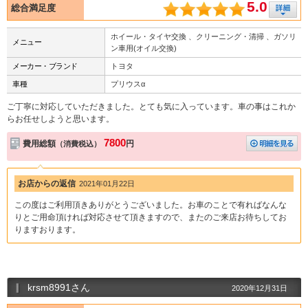
5.0
総合満足度
ホイール・タイヤ交換 、クリーニング・清掃 、ガソリ
メニュー
ン車用(オイル交換)
メーカー・ブランド
トヨタ
車種
プリウスα
ご丁寧に対応していただきました。とても気に入っています。車の事はこれか
らお任せしようと思います。
7800
費用総額
円
（消費税込）
お店からの返信
2021年01月22日
この度はご利用頂きありがとうございました。お車のことで有ればなんな
りとご用命頂ければ対応させて頂きますので、またのご来店お待ちしてお
りますおります。
krsm8991さん
2020年12月31日