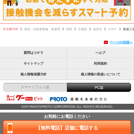
中古車TOP
車検・自動車整備・車修理
関西
京都府
綾部市
ＳＭＰ
整備工
ページの先頭へ
質問はコチラ
ヘルプ
サイトマップ
利用規約
個人情報保護方針
個人情報の取扱いについて
スマートフォン版
PC版
COPYRIGHT©PROTO CORPORATION. ALL RIGHTS RESERVED.
お気軽にお電話ください
【無料電話】店舗に電話する