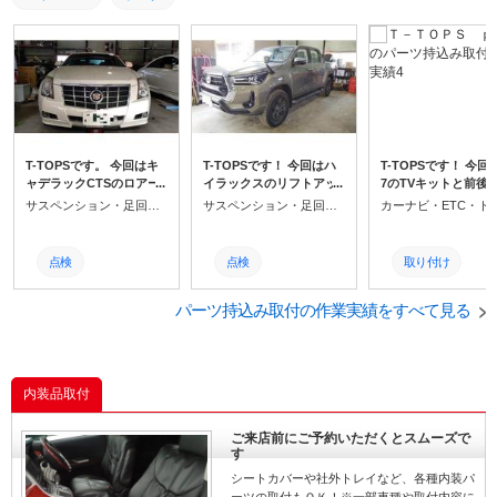
T-TOPSです。 今回はキ
T-TOPSです！ 今回はハ
T-TOPSです！ 今回
ャデラックCTSのロアー
イラックスのリフトアッ
7のTVキットと前後
アームとローター、ブレ
プです！
レコとレーダーの取
サスペンション・足回りパーツ取付
サスペンション・足回りパーツ取付
ーキパッドの交換です！
です！
点検
点検
取り付け
取り付け
取り付け
点検
パーツ持込み取付の作業実績をすべて見る
取付
取付
取付
整備
整備
整備
内装品取付
修理
修理
修理
ご来店前にご予約いただくとスムーズで
す
交換
交換
交換
シートカバーや社外トレイなど、各種内装パ
ブレーキパッド
リフトアップ
レーダー