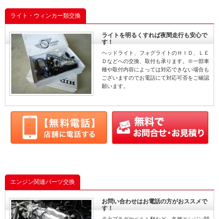
ライト・ウィンカー類交換
ライトを明るくすれば夜間走行も安心で
す！
ヘッドライト、フォグライトのＨＩＤ、ＬＥ
Ｄなどへの交換、取付も承ります。※一部車
種や取付内容によっては対応できない場合も
ございますのでお電話にて対応可否をご確認
願います。
エンジン関連パーツ交換
お問い合わせはお電話の方がおススメで
す！
点火プラグやベルト類など、各種エンジン関