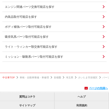
エンジン関連パーツ交換可能店を探す
内装品取付可能店を探す
ボディ補強パーツ取付可能店を探す
吸排気系パーツ取付可能店を探す
ライト・ウィンカー類交換可能店を探す
ミッション・駆動系パーツ取付可能店を探す
中古車TOP
車検・自動車整備・車修理
首都圏
埼玉県
さいたま市岩槻区
パー
ページの先頭へ
質問はコチラ
ヘルプ
サイトマップ
利用規約