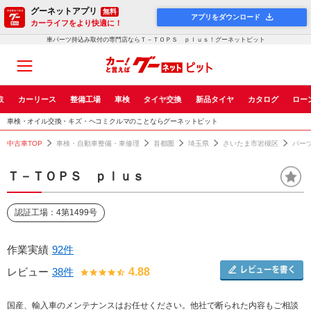
グーネットアプリ
無料
アプリをダウンロード
カーライフをより快適に！
車パーツ持込み取付の専門店ならＴ－ＴＯＰＳ ｐｌｕｓ！グーネットピット
取
カーリース
整備工場
車検
タイヤ交換
新品タイヤ
カタログ
ロー
車検・オイル交換・キズ・ヘコミクルマのことならグーネットピット
中古車TOP
車検・自動車整備・車修理
首都圏
埼玉県
さいたま市岩槻区
パー
Ｔ－ＴＯＰＳ ｐｌｕｓ
認証工場：4第1499号
作業実績
92件
レビュー
38件
4.88
国産、輸入車のメンテナンスはお任せください。他社で断られた内容もご相談