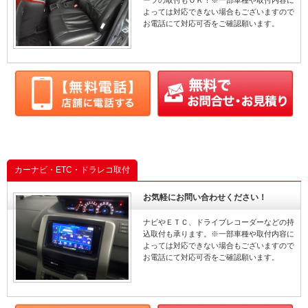
ーツの取付もＯＫ！※一部車種や取付内容に
よっては対応できない場合もございますので
ローター
ハイラックス
ドラレコ
お電話にて対応可否をご確認願います。
ロアーアーム
トヨタ
TVキット
CTS
テレビキット
キャデラック
DS7
DSオートモービ
カーナビ・ETC・ドラレコ取付
お気軽にお問い合わせください！
ナビやＥＴＣ、ドライブレコーダーなどの持
込取付も承ります。※一部車種や取付内容に
よっては対応できない場合もございますので
お電話にて対応可否をご確認願います。