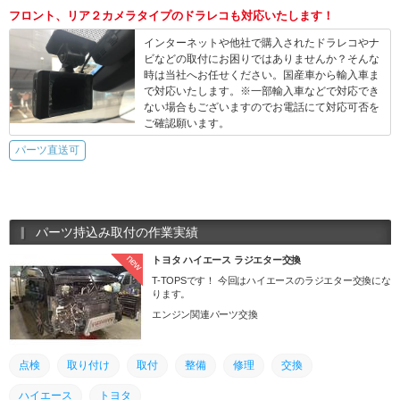
フロント、リア２カメラタイプのドラレコも対応いたします！
インターネットや他社で購入されたドラレコやナ
ビなどの取付にお困りではありませんか？そんな
時は当社へお任せください。国産車から輸入車ま
で対応いたします。※一部輸入車などで対応でき
ない場合もございますのでお電話にて対応可否を
ご確認願います。
パーツ直送可
パーツ持込み取付の作業実績
new
トヨタ ハイエース ラジエター交換
T-TOPSです！ 今回はハイエースのラジエター交換にな
ります。
エンジン関連パーツ交換
点検
取り付け
取付
整備
修理
交換
ハイエース
トヨタ