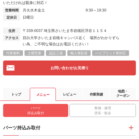
いただければ親身に対応！
月火水木金土
9:30～19:30
営業時間
日曜日
定休日
〒339-0037
埼玉県さいたま市岩槻区浮谷１１５４
住所
目白大学さいたま岩槻キャンパス近く 場所がわかりずら
アクセス
い為、ご不明な場合はお電話ください！
代車無料
土曜営業
認証工場
輸入車歓迎
ハイブリッド車対応
お問い合わせ/お見積り
地図・
トップ
レビュー
作業実績
メニュー
クーポン
パーツ
整備・修理
持込み取付
塗装・板金
パーツ持込み取付