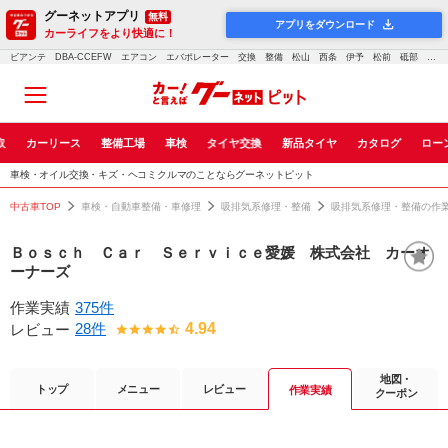
グーネットアプリ
無料
アプリをダウンロード
カーライフをより快適に！
ビアンテ DBA-CCEFW エアコン エバポレーター 交換 整備 松山 西条 伊予 松前 砥部 修理 車検 点検 鈑金 塗装 輸入車 愛媛0510｜車検・点検・修理のグーネットピット
取
カーリース
整備工場
車検
タイヤ交換
新品タイヤ
カタログ
ロー
車検・オイル交換・キズ・ヘコミクルマのことならグーネットピット
中古車TOP
車検・自動車整備・車修理
吸排気系修理・整備
吸排気系修理・整備の作
Ｂｏｓｃｈ Ｃａｒ Ｓｅｒｖｉｃｅ愛媛 株式会社 カーオ
ーナーズ
作業実績
375件
28件
4.94
レビュー
地図・
トップ
メニュー
レビュー
作業実績
クーポン