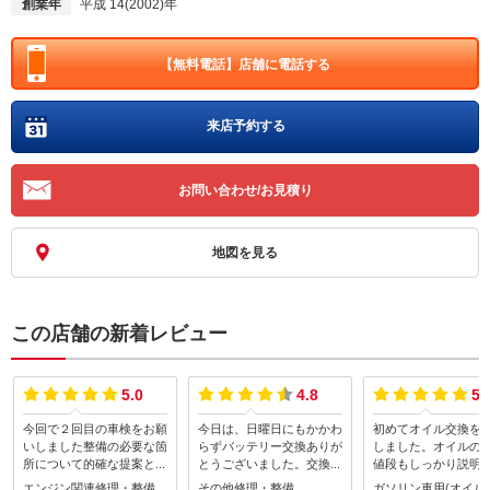
創業年
平成 14(2002)年
【無料電話】
店舗に電話する
来店予約する
お問い合わせ/お見積り
地図を見る
この店舗の新着レビュー
5.0
4.8
5.
今回で２回目の車検をお願
今日は、日曜日にもかかわ
初めてオイル交換を
いしました整備の必要な箇
らずバッテリー交換ありが
しました。オイルの
所について的確な提案と整
とうございました。交換場
値段もしっかり説明
備・修理作業をしてくださ
所が奥に入り込んだ所にあ
いて非常にわかりや
エンジン関連修理・整備
その他修理・整備
ガソリン車用(オイル