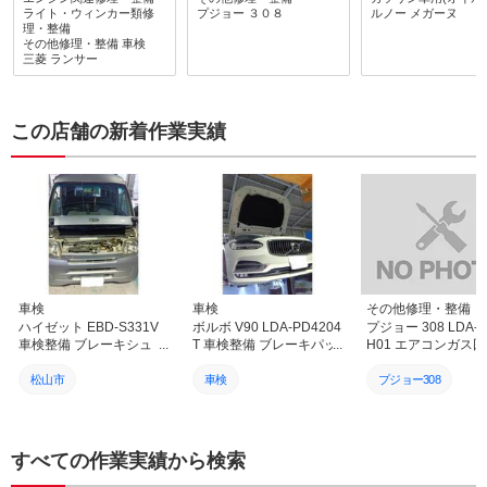
りこちらのニーズに応じた
り、尚且つ、色々と部品を
得してお願いできま
ライト・ウィンカー類修
プジョー
３０８
ルノー
メガーヌ
対応をしてくださいました
取り除かないと交換出来な
またよろしくお願い
理・整備
ありがとうございましたま
その他修理・整備
車検
いのでご苦労をお掛け致し
ます。ありがとうご
三菱
ランサー
た車検後に急な整備作業依
ました。次回は車検をお願
す。
頼にも迅速 丁寧に対応し
いします。
てくださりとてもよくして
もらい感謝です他にもRX
この店舗の新着作業実績
ー7 FDの再登録に向けて
の修理整備をこちらののん
びりした都合でお店の方に
ご迷惑をおかけしているこ
とと思うのですが気長に合
わせて対応してくださり本
当にありがたく感謝してま
す旧車や海外製の難易度の
高い整備作業にも車のオー
ナーさん側の想いを汲んで
高い技術と人脈 会社間の
車検
車検
その他修理・整備
繋がりをもって丁寧に対応
ハイゼット EBD-S331V
ボルボ V90 LDA-PD4204
プジョー 308 LDA-
されて様子が相談してる時
車検整備 ブレーキシュ
T 車検整備 ブレーキパッ
H01 エアコンガス
やお店に足を運んだ時の社
ー・フィルター各種交換
ド交換 バッテリー交換 愛
再生（ACS作業）＆
員さんや工場の様子から感
愛媛 松山 伊予 西条 新居
媛 松山 伊予 西条 新居浜
ブルー補充！快適な
松山市
車検
プジョー308
じるものがあり社名を カ
浜 砥部
砥部
コン環境へ｜愛媛 松
ーオーナーズ と冠してい
予 西条 新居浜 砥部
車検
カーオーナーズ
カーオーナーズ
ること ぴったりの社の経
営方針をよく表していると
カーオーナーズ
松山市
松山市
すべての作業実績から検索
感じてます 信頼 安心し
て依頼し整備作業をお任せ