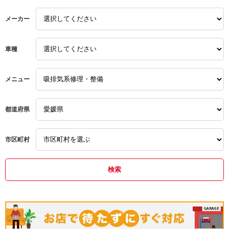
ハイゼット
輸入車
輸入車
できるお店として今後とも
お世話になりたくよろしく
メーカー
お願いします
ボルボ
車種
メニュー
都道府県
市区町村