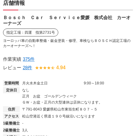
店舗情報
Ｂｏｓｃｈ Ｃａｒ Ｓｅｒｖｉｃｅ愛媛 株式会社 カーオ
ーナーズ
指定工場：四運 指第2731号
ヨーロッパ車の自動車整備・鈑金塗装・修理、車検ならＢＯＳＣＨ認定工場の
カーオーナーズへ！
作業実績
375件
レビュー
28件
4.94
営業時間
月火水木金土日
9:00～18:00
定休日
なし
正月 お盆 ゴールデンウィーク
ＧＷ・お盆・正月の大型連休は店休になります。
住所
〒791-8043
愛媛県松山市東垣生町８０７－５
アクセス
松山空港近く県道１９０号線沿いになります
1級整備士
-
2級整備士
3人