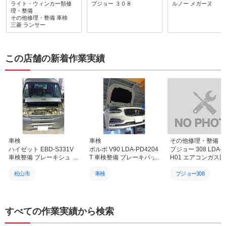
りこちらのニーズに応じた
り、尚且つ、色々と部品を
得してお願いできま
ライト・ウィンカー類修
プジョー
３０８
ルノー
メガーヌ
対応をしてくださいました
取り除かないと交換出来な
またよろしくお願い
理・整備
ありがとうございましたま
その他修理・整備
車検
いのでご苦労をお掛け致し
ます。ありがとうご
三菱
ランサー
た車検後に急な整備作業依
ました。次回は車検をお願
す。
頼にも迅速 丁寧に対応し
いします。
てくださりとてもよくして
もらい感謝です他にもRX
この店舗の新着作業実績
ー7 FDの再登録に向けて
の修理整備をこちらののん
びりした都合でお店の方に
ご迷惑をおかけしているこ
とと思うのですが気長に合
わせて対応してくださり本
当にありがたく感謝してま
す旧車や海外製の難易度の
高い整備作業にも車のオー
ナーさん側の想いを汲んで
高い技術と人脈 会社間の
車検
車検
その他修理・整備
繋がりをもって丁寧に対応
ハイゼット EBD-S331V
ボルボ V90 LDA-PD4204
プジョー 308 LDA-
されて様子が相談してる時
車検整備 ブレーキシュ
T 車検整備 ブレーキパッ
H01 エアコンガス
やお店に足を運んだ時の社
ー・フィルター各種交換
ド交換 バッテリー交換 愛
再生（ACS作業）＆
員さんや工場の様子から感
愛媛 松山 伊予 西条 新居
媛 松山 伊予 西条 新居浜
ブルー補充！快適な
松山市
車検
プジョー308
じるものがあり社名を カ
浜 砥部
砥部
コン環境へ｜愛媛 松
ーオーナーズ と冠してい
予 西条 新居浜 砥部
車検
カーオーナーズ
カーオーナーズ
ること ぴったりの社の経
営方針をよく表していると
カーオーナーズ
松山市
松山市
すべての作業実績から検索
感じてます 信頼 安心し
て依頼し整備作業をお任せ