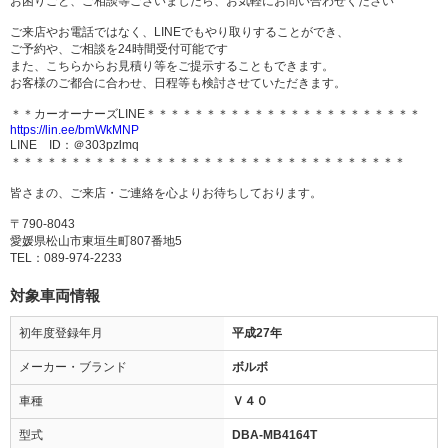
お困りごと、ご相談等ございましたら、お気軽にお問い合わせください
ご来店やお電話ではなく、LINEでもやり取りすることができ、
ご予約や、ご相談を24時間受付可能です
また、こちらからお見積り等をご提示することもできます。
お客様のご都合に合わせ、日程等も検討させていただきます。
＊＊カーオーナーズLINE＊＊＊＊＊＊＊＊＊＊＊＊＊＊＊＊＊＊＊＊＊＊＊
https://lin.ee/bmWkMNP
LINE ID：＠303pzlmq
＊＊＊＊＊＊＊＊＊＊＊＊＊＊＊＊＊＊＊＊＊＊＊＊＊＊＊＊＊＊＊＊＊
皆さまの、ご来店・ご連絡を心よりお待ちしております。
〒790-8043
愛媛県松山市東垣生町807番地5
TEL：089-974-2233
対象車両情報
初年度登録年月
平成27年
メーカー・ブランド
ボルボ
車種
Ｖ４０
型式
DBA-MB4164T