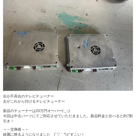
右が不具合のテレビチューナー
左がこれから付けるテレビチューナー
新品のチューナーは20万円オーバー(-_-;)
今回は中古パーツにてご対応させていただきました。新品料金と比べると約7割
引き！
～～交換後～～
綺麗に映るようになりました (´▽｀*)どすこい！