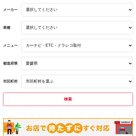
ハイゼット
輸入車
輸入車
できるお店として今後とも
お世話になりたくよろしく
メーカー
お願いします
ボルボ
車種
メニュー
都道府県
市区町村