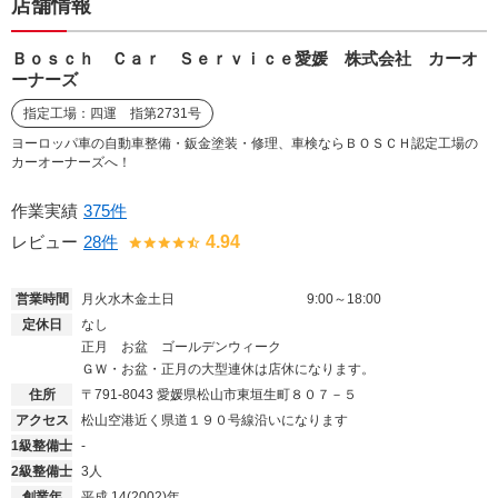
店舗情報
Ｂｏｓｃｈ Ｃａｒ Ｓｅｒｖｉｃｅ愛媛 株式会社 カーオ
ーナーズ
指定工場：四運 指第2731号
ヨーロッパ車の自動車整備・鈑金塗装・修理、車検ならＢＯＳＣＨ認定工場の
カーオーナーズへ！
作業実績
375件
レビュー
28件
4.94
営業時間
月火水木金土日
9:00～18:00
定休日
なし
正月 お盆 ゴールデンウィーク
ＧＷ・お盆・正月の大型連休は店休になります。
住所
〒791-8043
愛媛県松山市東垣生町８０７－５
アクセス
松山空港近く県道１９０号線沿いになります
1級整備士
-
2級整備士
3人
創業年
平成 14(2002)年