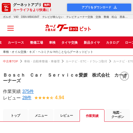
グーネットアプリ
無料
アプリをダウンロード
カーライフをより快適に！
ボルボ V40 DBA-MB4164T テレビが映らない テレビチューナー交換 交換 整備 松山 西条 伊予 松前 砥部 修理 車検 点検 鈑金 塗装 輸入車 愛媛9887｜車検・点検・修理のグーネットピット
取
カーリース
整備工場
車検
タイヤ交換
新品タイヤ
カタログ
ロー
車検・オイル交換・キズ・ヘコミクルマのことならグーネットピット
中古車TOP
車検・自動車整備・車修理
カーナビ・ETC・ドラレコ取付
カーナビ・ET
Ｂｏｓｃｈ Ｃａｒ Ｓｅｒｖｉｃｅ愛媛 株式会社 カーオ
ーナーズ
作業実績
375件
28件
4.94
レビュー
地図・
トップ
メニュー
レビュー
作業実績
クーポン