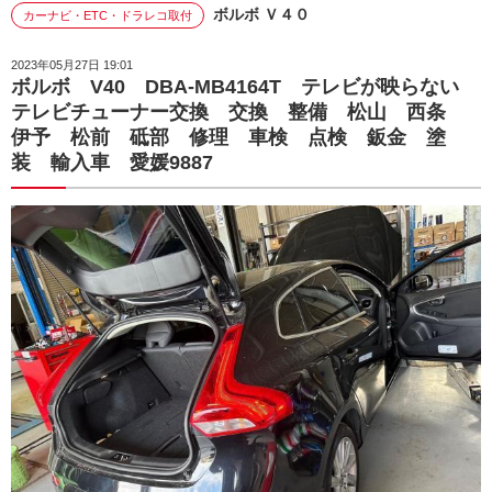
ボルボ Ｖ４０
カーナビ・ETC・ドラレコ取付
2023年05月27日 19:01
ボルボ V40 DBA-MB4164T テレビが映らない
テレビチューナー交換 交換 整備 松山 西条
伊予 松前 砥部 修理 車検 点検 鈑金 塗
装 輸入車 愛媛9887