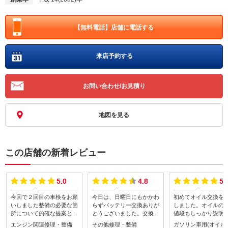
【無料電話】
店舗に電話する
来店予約する
お問い合わせ/お見積り
地図を見る
この店舗の新着レビュー
5.0
4.8
5.
今回で２回目の車検をお願
今日は、日曜日にもかかわ
初めてオイル交換を
いしました整備の必要な箇
らずバッテリー交換ありが
しました。オイルの
所について的確な提案と整
とうございました。交換場
値段もしっかり説明
備・修理作業をしてくださ
所が奥に入り込んだ所にあ
いて非常にわかりや
エンジン関連修理・整備
その他修理・整備
ガソリン車用(オイル