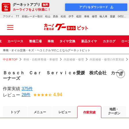
グーネットアプリ
無料
アプリをダウンロード
カーライフをより快適に！
アウディ TT 前後レーダー取付 松山 西条 松前 伊予 砥部 車検 修理 輸入車 愛媛 0452｜車検・点検・修理のグーネットピット
取
カーリース
整備工場
車検
タイヤ交換
新品タイヤ
カタログ
ロー
車検・オイル交換・キズ・ヘコミクルマのことならグーネットピット
中古車TOP
車検・自動車整備・車修理
内装補修・修理
内装補修・修理の作業実績
Ｂｏｓｃｈ Ｃａｒ Ｓｅｒｖｉｃｅ愛媛 株式会社 カーオ
ーナーズ
作業実績
375件
28件
4.94
レビュー
地図・
トップ
メニュー
レビュー
作業実績
クーポン