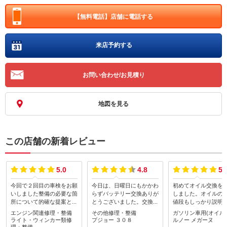
【無料電話】
店舗に電話する
来店予約する
お問い合わせ/お見積り
地図を見る
この店舗の新着レビュー
5.0
4.8
5.
今回で２回目の車検をお願
今日は、日曜日にもかかわ
初めてオイル交換を
いしました整備の必要な箇
らずバッテリー交換ありが
しました。オイルの
所について的確な提案と整
とうございました。交換場
値段もしっかり説明
備・修理作業をしてくださ
所が奥に入り込んだ所にあ
いて非常にわかりや
エンジン関連修理・整備
その他修理・整備
ガソリン車用(オイル
りこちらのニーズに応じた
り、尚且つ、色々と部品を
得してお願いできま
ライト・ウィンカー類修
プジョー
３０８
ルノー
メガーヌ
対応をしてくださいました
取り除かないと交換出来な
またよろしくお願い