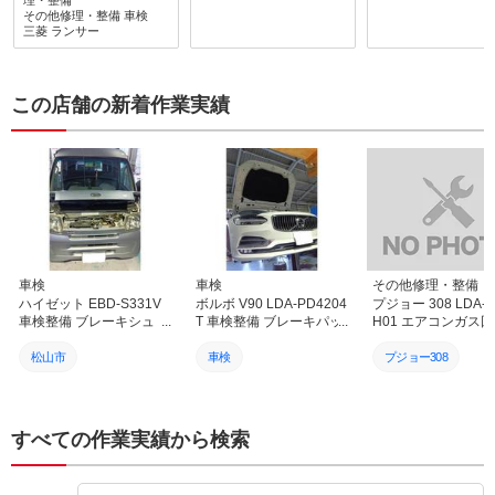
理・整備
ありがとうございましたま
その他修理・整備
車検
いのでご苦労をお掛け致し
ます。ありがとうご
三菱
ランサー
た車検後に急な整備作業依
ました。次回は車検をお願
す。
頼にも迅速 丁寧に対応し
いします。
てくださりとてもよくして
もらい感謝です他にもRX
この店舗の新着作業実績
ー7 FDの再登録に向けて
の修理整備をこちらののん
びりした都合でお店の方に
ご迷惑をおかけしているこ
とと思うのですが気長に合
わせて対応してくださり本
当にありがたく感謝してま
す旧車や海外製の難易度の
高い整備作業にも車のオー
ナーさん側の想いを汲んで
高い技術と人脈 会社間の
車検
車検
その他修理・整備
繋がりをもって丁寧に対応
ハイゼット EBD-S331V
ボルボ V90 LDA-PD4204
プジョー 308 LDA-
されて様子が相談してる時
車検整備 ブレーキシュ
T 車検整備 ブレーキパッ
H01 エアコンガス
やお店に足を運んだ時の社
ー・フィルター各種交換
ド交換 バッテリー交換 愛
再生（ACS作業）＆
員さんや工場の様子から感
愛媛 松山 伊予 西条 新居
媛 松山 伊予 西条 新居浜
ブルー補充！快適な
松山市
車検
プジョー308
じるものがあり社名を カ
浜 砥部
砥部
コン環境へ｜愛媛 松
ーオーナーズ と冠してい
予 西条 新居浜 砥部
車検
カーオーナーズ
カーオーナーズ
ること ぴったりの社の経
営方針をよく表していると
カーオーナーズ
松山市
松山市
すべての作業実績から検索
感じてます 信頼 安心し
て依頼し整備作業をお任せ
ハイゼット
輸入車
輸入車
できるお店として今後とも
お世話になりたくよろしく