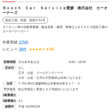
Ｂｏｓｃｈ Ｃａｒ Ｓｅｒｖｉｃｅ愛媛 株式会社 カーオ
ーナーズ
指定工場：四運 指第2731号
ヨーロッパ車の自動車整備・鈑金塗装・修理、車検ならＢＯＳＣＨ認定工場の
カーオーナーズへ！
作業実績
375件
レビュー
28件
4.94
営業時間
月火水木金土日
9:00～18:00
定休日
なし
正月 お盆 ゴールデンウィーク
ＧＷ・お盆・正月の大型連休は店休になります。
住所
〒791-8043
愛媛県松山市東垣生町８０７－５
アクセス
松山空港近く県道１９０号線沿いになります
1級整備士
-
2級整備士
3人
創業年
平成 14(2002)年