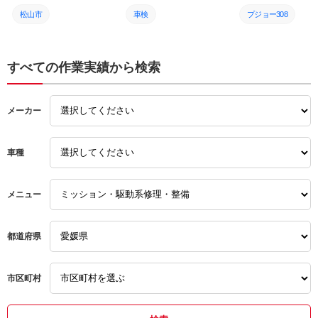
ー・フィルター各種交換
ド交換 バッテリー交換 愛
再生（ACS作業）＆
員さんや工場の様子から感
愛媛 松山 伊予 西条 新居
媛 松山 伊予 西条 新居浜
ブルー補充！快適な
松山市
車検
プジョー308
じるものがあり社名を カ
浜 砥部
砥部
コン環境へ｜愛媛 松
ーオーナーズ と冠してい
予 西条 新居浜 砥部
車検
カーオーナーズ
カーオーナーズ
ること ぴったりの社の経
営方針をよく表していると
カーオーナーズ
松山市
松山市
すべての作業実績から検索
感じてます 信頼 安心し
て依頼し整備作業をお任せ
ハイゼット
輸入車
輸入車
できるお店として今後とも
お世話になりたくよろしく
メーカー
お願いします
ボルボ
車種
メニュー
都道府県
市区町村