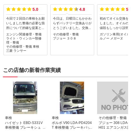
5.0
4.8
5.
今回で２回目の車検をお願
今日は、日曜日にもかかわ
初めてオイル交換を
いしました整備の必要な箇
らずバッテリー交換ありが
しました。オイルの
所について的確な提案と整
とうございました。交換場
値段もしっかり説明
備・修理作業をしてくださ
所が奥に入り込んだ所にあ
いて非常にわかりや
エンジン関連修理・整備
その他修理・整備
ガソリン車用(オイル
りこちらのニーズに応じた
り、尚且つ、色々と部品を
得してお願いできま
ライト・ウィンカー類修
プジョー
３０８
ルノー
メガーヌ
対応をしてくださいました
取り除かないと交換出来な
またよろしくお願い
理・整備
ありがとうございましたま
その他修理・整備
車検
いのでご苦労をお掛け致し
ます。ありがとうご
三菱
ランサー
た車検後に急な整備作業依
ました。次回は車検をお願
す。
頼にも迅速 丁寧に対応し
いします。
てくださりとてもよくして
もらい感謝です他にもRX
この店舗の新着作業実績
ー7 FDの再登録に向けて
の修理整備をこちらののん
びりした都合でお店の方に
ご迷惑をおかけしているこ
とと思うのですが気長に合
わせて対応してくださり本
当にありがたく感謝してま
す旧車や海外製の難易度の
高い整備作業にも車のオー
ナーさん側の想いを汲んで
高い技術と人脈 会社間の
車検
車検
その他修理・整備
繋がりをもって丁寧に対応
ハイゼット EBD-S331V
ボルボ V90 LDA-PD4204
プジョー 308 LDA-
されて様子が相談してる時
車検整備 ブレーキシュ
T 車検整備 ブレーキパッ
H01 エアコンガス
やお店に足を運んだ時の社