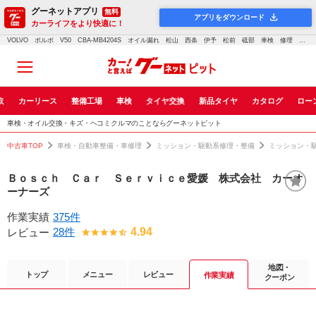
グーネットアプリ
無料
アプリをダウンロード
カーライフをより快適に！
VOLVO ボルボ V50 CBA-MB4204S オイル漏れ 松山 西条 伊予 松前 砥部 車検 修理 整備 輸入車 愛媛 鈑金 塗装 愛媛5100｜車検・点検・修理のグーネットピット
取
カーリース
整備工場
車検
タイヤ交換
新品タイヤ
カタログ
ロー
車検・オイル交換・キズ・ヘコミクルマのことならグーネットピット
中古車TOP
車検・自動車整備・車修理
ミッション・駆動系修理・整備
ミッション・
Ｂｏｓｃｈ Ｃａｒ Ｓｅｒｖｉｃｅ愛媛 株式会社 カーオ
ーナーズ
作業実績
375件
28件
4.94
レビュー
地図・
トップ
メニュー
レビュー
作業実績
クーポン