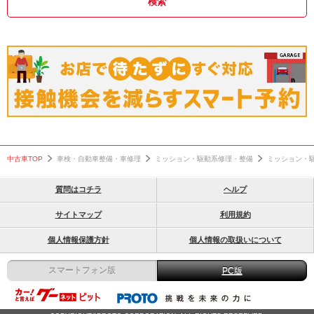
中古車TOP
車検・自動車整備・車修理
ミッション・駆動系修理・整備
ミッション・
質問はコチラ
ヘルプ
サイトマップ
利用規約
個人情報保護方針
個人情報の取扱いについて
スマートフォン版
PC版