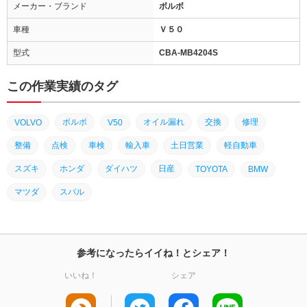
メーカー・ブランド
ボルボ
車種
Ｖ５０
型式
CBA-MB4204S
この作業実績のタグ
ボルボ
オイル漏れ
交換
修理
VOLVO
V50
整備
点検
車検
輸入車
土日営業
軽自動車
スズキ
ホンダ
ダイハツ
日産
TOYOTA
BMW
マツダ
スバル
参考になったらイイね！とシェア！
いいね！
シェア