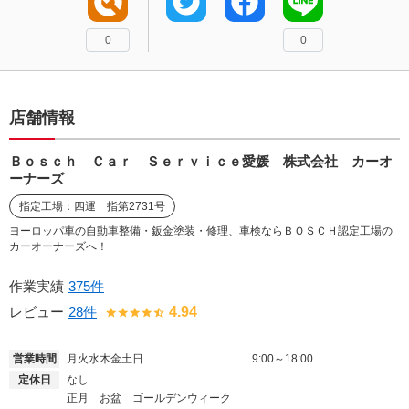
0
0
店舗情報
Ｂｏｓｃｈ Ｃａｒ Ｓｅｒｖｉｃｅ愛媛 株式会社 カーオ
ーナーズ
指定工場：四運 指第2731号
ヨーロッパ車の自動車整備・鈑金塗装・修理、車検ならＢＯＳＣＨ認定工場の
カーオーナーズへ！
作業実績
375件
レビュー
28件
4.94
営業時間
月火水木金土日
9:00～18:00
定休日
なし
正月 お盆 ゴールデンウィーク