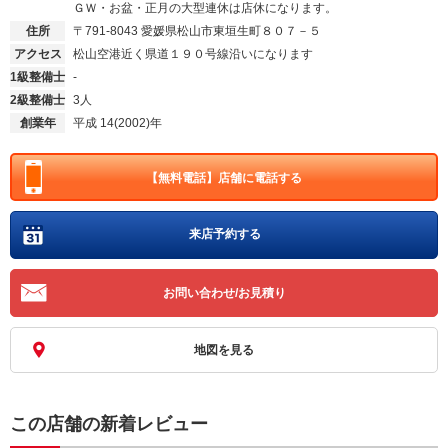
ＧＷ・お盆・正月の大型連休は店休になります。
住所
〒791-8043
愛媛県松山市東垣生町８０７－５
アクセス
松山空港近く県道１９０号線沿いになります
1級整備士
-
2級整備士
3人
創業年
平成 14(2002)年
【無料電話】
店舗に電話する
来店予約する
お問い合わせ/お見積り
地図を見る
この店舗の新着レビュー