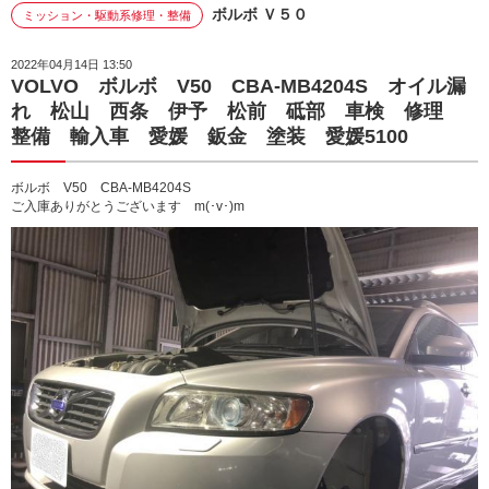
ボルボ Ｖ５０
ミッション・駆動系修理・整備
2022年04月14日 13:50
VOLVO ボルボ V50 CBA-MB4204S オイル漏
れ 松山 西条 伊予 松前 砥部 車検 修理
整備 輸入車 愛媛 鈑金 塗装 愛媛5100
ボルボ V50 CBA-MB4204S
ご入庫ありがとうございます m(･v･)m