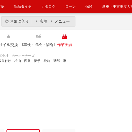
交換
新品タイヤ
カタログ
ローン
保険
新車・中古車マガ
お気に入り
店舗
メニュー
オイル交換
車検・点検・診断
作業実績
式会社 カーオーナーズ
ビ取り付け 松山 西条 伊予 松前 砥部 車