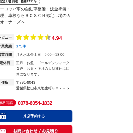
指定工場:四運 指第2731号
ーロッパ車の自動車整備・鈑金塗装・
理、車検ならＢＯＳＣＨ認定工場のカ
オーナーズへ！
4.94
レビュー
作業実績
375
件
営業時間
月火水木金土日
9:00～18:00
定休日
正月 お盆 ゴールデンウィーク
ＧＷ・お盆・正月の大型連休は店
休になります。
住所
〒791-8043
愛媛県松山市東垣生町８０７－５
0078-6054-1832
無料電話
来店予約する