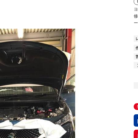
ヨ
修
ー