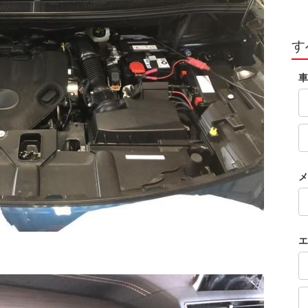
す
車
メ
エ