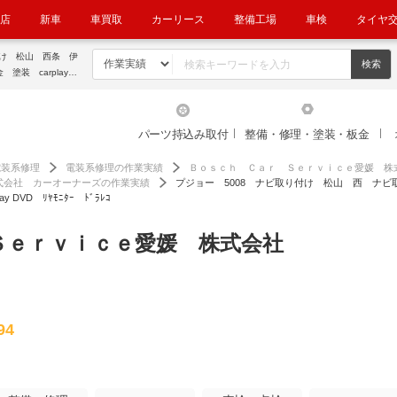
店
新車
車買取
カーリース
整備工場
車検
タイヤ
付け 松山 西条 伊
 carplay D
ット
パーツ持込み取付
整備・修理・塗装・板金
電装系修理
電装系修理の作業実績
Ｂｏｓｃｈ Ｃａｒ Ｓｅｒｖｉｃｅ愛媛 株
式会社 カーオーナーズの作業実績
プジョー 5008 ナビ取り付け 松山 西 ナ
VD ﾘﾔﾓﾆﾀｰ ﾄﾞﾗﾚｺ
Ｓｅｒｖｉｃｅ愛媛 株式会社
94