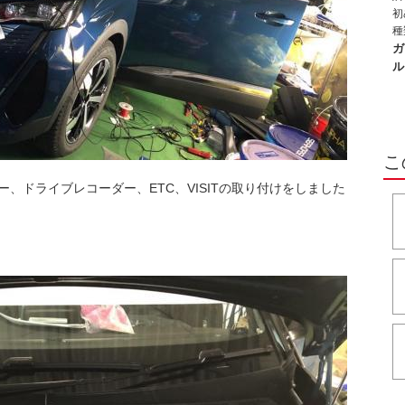
だ
初
あ
種
と
か
ガ
と
ろ
ル
を
す
り
こ
、ドライブレコーダー、ETC、VISITの取り付けをしました