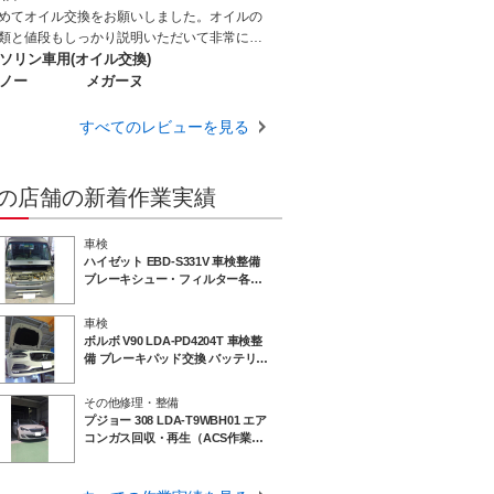
時の社員さんや工場の様子から感じるものが
めてオイル交換をお願いしました。オイルの
り社名を カーオーナーズ と冠しているこ
類と値段もしっかり説明いただいて非常にわ
 ぴったりの社の経営方針をよく表している
りやすく納得してお願いできました。またよ
ソリン車用(オイル交換)
感じてます 信頼 安心して依頼し整備作業
しくお願いいたします。ありがとうございま
ノー
メガーヌ
お任せできるお店として今後ともお世話にな
。
たくよろしくお願いします
すべてのレビューを見る
の店舗の新着作業実績
車検
ハイゼット EBD-S331V 車検整備
ブレーキシュー・フィルター各種
交換 愛媛 松山 伊予 西条 新居浜 砥
部
車検
ボルボ V90 LDA-PD4204T 車検整
備 ブレーキパッド交換 バッテリー
交換 愛媛 松山 伊予 西条 新居浜 砥
部
その他修理・整備
プジョー 308 LDA-T9WBH01 エア
コンガス回収・再生（ACS作業）
＆アドブルー補充！快適なエアコ
ン環境へ｜愛媛 松山 伊予 西条 新
居浜 砥部