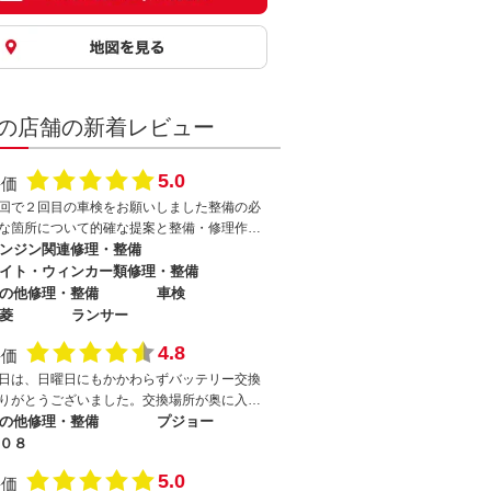
の店舗の新着レビュー
5.0
評価
回で２回目の車検をお願いしました整備の必
な箇所について的確な提案と整備・修理作業
してくださりこちらのニーズに応じた対応を
ンジン関連修理・整備
てくださいましたありがとうございましたま
イト・ウィンカー類修理・整備
車検後に急な整備作業依頼にも迅速 丁寧に
の他修理・整備
車検
応してくださりとてもよくしてもらい感謝で
菱
ランサー
他にもRXー7 FDの再登録に向けての修理整備
4.8
こちらののんびりした都合でお店の方にご迷
評価
をおかけしていることと思うのですが気長に
日は、日曜日にもかかわらずバッテリー交換
わせて対応してくださり本当にありがたく感
りがとうございました。交換場所が奥に入り
してます旧車や海外製の難易度の高い整備作
んだ所にあり、尚且つ、色々と部品を取り除
の他修理・整備
プジョー
にも車のオーナーさん側の想いを汲んで高い
ないと交換出来ないのでご苦労をお掛け致し
０８
術と人脈 会社間の繋がりをもって丁寧に対
した。次回は車検をお願いします。
されて様子が相談してる時やお店に足を運ん
5.0
評価