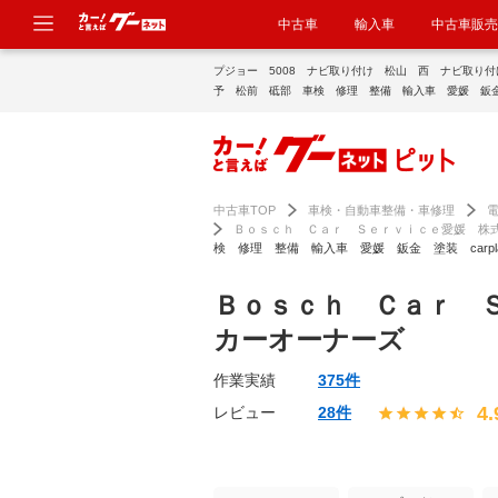
中古車
輸入車
中古車販売
プジョー 5008 ナビ取り付け 松山 西 ナビ取り
予 松前 砥部 車検 修理 整備 輸入車 愛媛 鈑金 塗装
VD ﾘﾔﾓﾆﾀｰ ﾄﾞﾗﾚｺ｜車検・点検・修理のグーネットピ
中古車TOP
車検・自動車整備・車修理
Ｂｏｓｃｈ Ｃａｒ Ｓｅｒｖｉｃｅ愛媛 株
検 修理 整備 輸入車 愛媛 鈑金 塗装 carplay D
Ｂｏｓｃｈ Ｃａｒ 
カーオーナーズ
作業実績
375件
4.
レビュー
28件