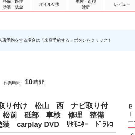
整備・修理
車検・点検
オイル交換
レビュー
塗装・板金
診断
来店予約をする場合は「来店予約する」ボタンをクリック！
10
時間
作業時間:
ビ取り付け 松山 西 ナビ取り付
Ｂ
 松前 砥部 車検 修理 整備
ｉ
ー
arplay DVD ﾘﾔﾓﾆﾀｰ ﾄﾞﾗﾚｺ