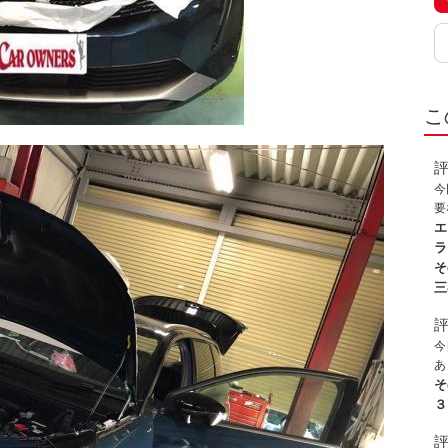
こ
今
要
を
エ
し
ラ
た
そ
対
三
す
を
惑
今
合
あ
謝
込
そ
業
か
３
技
ま
応