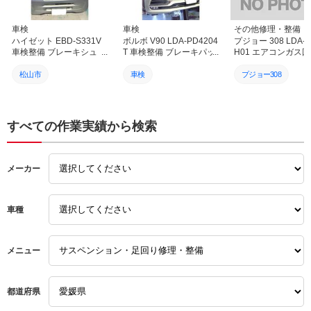
高い整備作業にも車のオー
ナーさん側の想いを汲んで
高い技術と人脈 会社間の
車検
車検
その他修理・整備
繋がりをもって丁寧に対応
ハイゼット EBD-S331V
ボルボ V90 LDA-PD4204
プジョー 308 LDA-
されて様子が相談してる時
車検整備 ブレーキシュ
T 車検整備 ブレーキパッ
H01 エアコンガス
やお店に足を運んだ時の社
ー・フィルター各種交換
ド交換 バッテリー交換 愛
再生（ACS作業）＆
員さんや工場の様子から感
愛媛 松山 伊予 西条 新居
媛 松山 伊予 西条 新居浜
ブルー補充！快適な
松山市
車検
プジョー308
じるものがあり社名を カ
浜 砥部
砥部
コン環境へ｜愛媛 松
ーオーナーズ と冠してい
予 西条 新居浜 砥部
車検
カーオーナーズ
カーオーナーズ
ること ぴったりの社の経
営方針をよく表していると
カーオーナーズ
松山市
松山市
すべての作業実績から検索
感じてます 信頼 安心し
て依頼し整備作業をお任せ
ハイゼット
輸入車
輸入車
できるお店として今後とも
お世話になりたくよろしく
メーカー
お願いします
ボルボ
車種
メニュー
都道府県