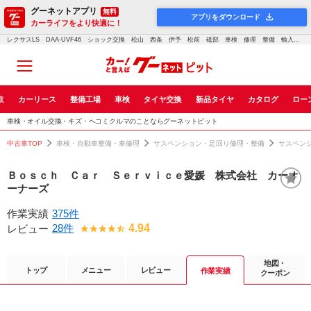
グーネットアプリ
無料
アプリをダウンロード
カーライフをより快適に！
レクサスLS DAA-UVF46 ショック交換 松山 西条 伊予 松前 砥部 車検 修理 整備 輸入車 愛媛 鈑金 塗装 フロント リア 異音 ｜車検・点検・修理のグーネットピット
取
カーリース
整備工場
車検
タイヤ交換
新品タイヤ
カタログ
ロー
車検・オイル交換・キズ・ヘコミクルマのことならグーネットピット
中古車TOP
車検・自動車整備・車修理
サスペンション・足回り修理・整備
サスペン
Ｂｏｓｃｈ Ｃａｒ Ｓｅｒｖｉｃｅ愛媛 株式会社 カーオ
ーナーズ
作業実績
375件
28件
4.94
レビュー
地図・
トップ
メニュー
レビュー
作業実績
クーポン