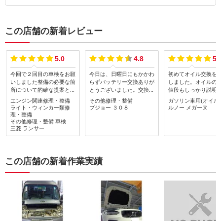
この店舗の新着レビュー
5.0
4.8
5.
今回で２回目の車検をお願
今日は、日曜日にもかかわ
初めてオイル交換を
いしました整備の必要な箇
らずバッテリー交換ありが
しました。オイルの
所について的確な提案と整
とうございました。交換場
値段もしっかり説明
備・修理作業をしてくださ
所が奥に入り込んだ所にあ
いて非常にわかりや
エンジン関連修理・整備
その他修理・整備
ガソリン車用(オイル
りこちらのニーズに応じた
り、尚且つ、色々と部品を
得してお願いできま
ライト・ウィンカー類修
プジョー
３０８
ルノー
メガーヌ
対応をしてくださいました
取り除かないと交換出来な
またよろしくお願い
理・整備
ありがとうございましたま
その他修理・整備
車検
いのでご苦労をお掛け致し
ます。ありがとうご
三菱
ランサー
た車検後に急な整備作業依
ました。次回は車検をお願
す。
頼にも迅速 丁寧に対応し
いします。
てくださりとてもよくして
もらい感謝です他にもRX
この店舗の新着作業実績
ー7 FDの再登録に向けて
の修理整備をこちらののん
びりした都合でお店の方に
ご迷惑をおかけしているこ
とと思うのですが気長に合
わせて対応してくださり本
当にありがたく感謝してま
す旧車や海外製の難易度の