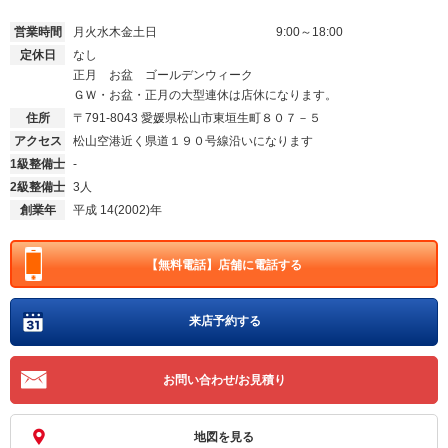
営業時間
月火水木金土日
9:00～18:00
定休日
なし
正月 お盆 ゴールデンウィーク
ＧＷ・お盆・正月の大型連休は店休になります。
住所
〒791-8043
愛媛県松山市東垣生町８０７－５
アクセス
松山空港近く県道１９０号線沿いになります
1級整備士
-
2級整備士
3人
創業年
平成 14(2002)年
【無料電話】
店舗に電話する
来店予約する
お問い合わせ/お見積り
地図を見る