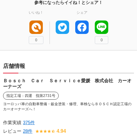
参考になったらイイね！とシェア！
いいね！
シェア
0
0
店舗情報
Ｂｏｓｃｈ Ｃａｒ Ｓｅｒｖｉｃｅ愛媛 株式会社 カーオ
ーナーズ
指定工場：四運 指第2731号
ヨーロッパ車の自動車整備・鈑金塗装・修理、車検ならＢＯＳＣＨ認定工場の
カーオーナーズへ！
作業実績
375件
レビュー
28件
4.94