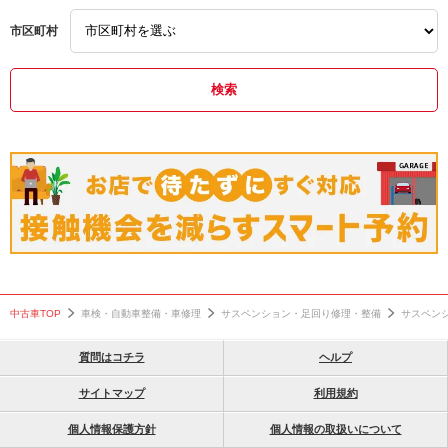
市区町村
中古車TOP
車検・自動車整備・車修理
サスペンション・足回り修理・整備
サスペン
質問はコチラ
ヘルプ
サイトマップ
利用規約
個人情報保護方針
個人情報の取扱いについて