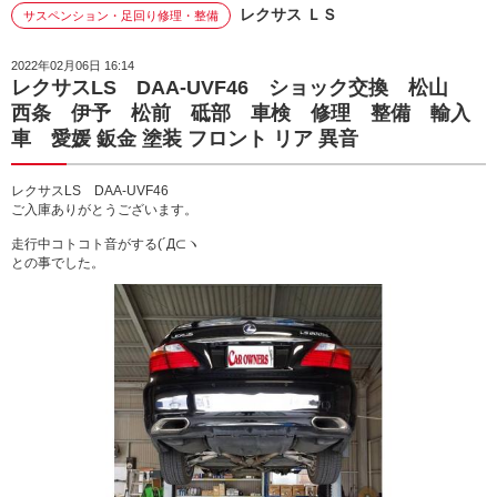
レクサス ＬＳ
サスペンション・足回り修理・整備
2022年02月06日 16:14
レクサスLS DAA-UVF46 ショック交換 松山
西条 伊予 松前 砥部 車検 修理 整備 輸入
車 愛媛 鈑金 塗装 フロント リア 異音
レクサスLS DAA-UVF46
ご入庫ありがとうございます。
走行中コトコト音がする(´Д⊂ヽ
との事でした。