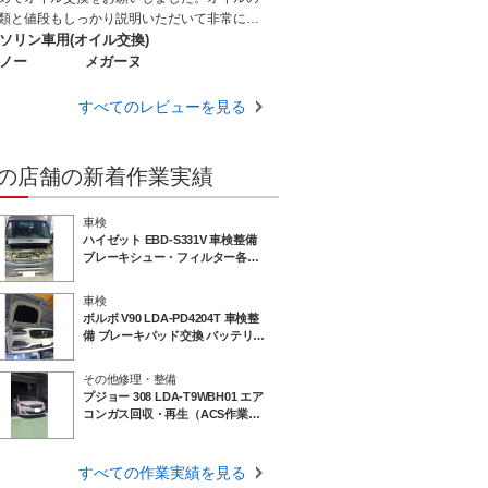
り社名を カーオーナーズ と冠しているこ
類と値段もしっかり説明いただいて非常にわ
 ぴったりの社の経営方針をよく表している
りやすく納得してお願いできました。またよ
ソリン車用(オイル交換)
感じてます 信頼 安心して依頼し整備作業
しくお願いいたします。ありがとうございま
ノー
メガーヌ
お任せできるお店として今後ともお世話にな
。
たくよろしくお願いします
すべてのレビューを見る
の店舗の新着作業実績
車検
ハイゼット EBD-S331V 車検整備
ブレーキシュー・フィルター各種
交換 愛媛 松山 伊予 西条 新居浜 砥
部
車検
ボルボ V90 LDA-PD4204T 車検整
備 ブレーキパッド交換 バッテリー
交換 愛媛 松山 伊予 西条 新居浜 砥
部
その他修理・整備
プジョー 308 LDA-T9WBH01 エア
コンガス回収・再生（ACS作業）
＆アドブルー補充！快適なエアコ
ン環境へ｜愛媛 松山 伊予 西条 新
居浜 砥部
すべての作業実績を見る