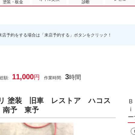
塗装・板金
診断
来店予約をする場合は「来店予約する」ボタンをクリック！
11,000
3
円
時間
総額:
作業時間:
リ 塗装 旧車 レストア ハコス
Ｂ
 南予 東予
ｉ
ー