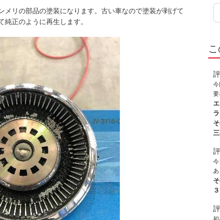
ンメリの部品の塗装になります。古い車なので塗装が剥げて
て純正のように再生します。
こ
今
要
を
エ
し
ラ
た
そ
対
三
す
を
惑
今
合
あ
謝
込
そ
業
か
３
技
ま
応
だ
初