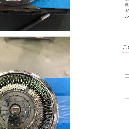
あ
種
と
か
ガ
と
ろ
ル
を
す
り
こ