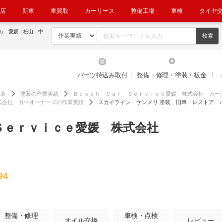
店
新車
車買取
カーリース
整備工場
車検
タイヤ
カ 愛媛 松山 中
パーツ持込み取付
整備・修理・塗装・板金
塗装
塗装の作業実績
Ｂｏｓｃｈ Ｃａｒ Ｓｅｒｖｉｃｅ愛媛 株式会社 カー
式会社 カーオーナーズの作業実績
スカイライン ケンメリ 塗装 旧車 レストア 
Ｓｅｒｖｉｃｅ愛媛 株式会社
94
整備・修理
車検・点検
オイル交換
レビュー