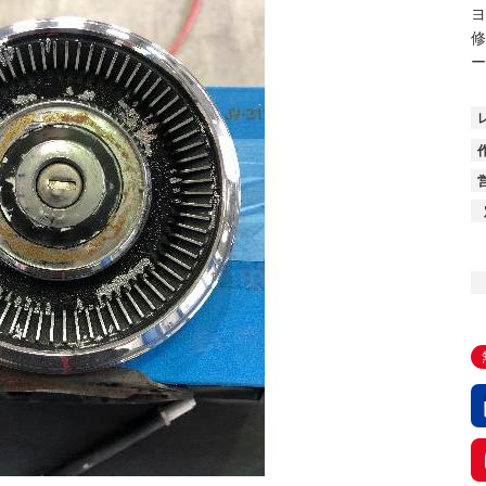
ヨ
修
ー