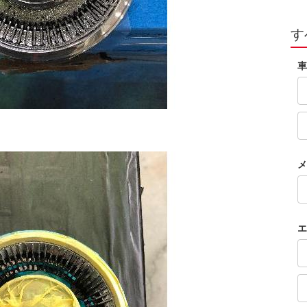
す
車
メ
エ