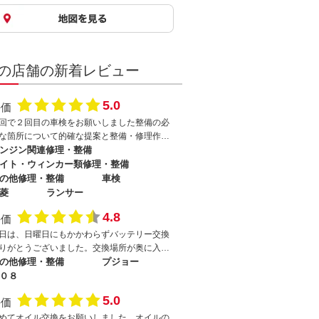
の店舗の新着レビュー
5.0
評価
回で２回目の車検をお願いしました整備の必
な箇所について的確な提案と整備・修理作業
してくださりこちらのニーズに応じた対応を
ンジン関連修理・整備
てくださいましたありがとうございましたま
イト・ウィンカー類修理・整備
車検後に急な整備作業依頼にも迅速 丁寧に
の他修理・整備
車検
応してくださりとてもよくしてもらい感謝で
菱
ランサー
他にもRXー7 FDの再登録に向けての修理整備
4.8
こちらののんびりした都合でお店の方にご迷
評価
をおかけしていることと思うのですが気長に
日は、日曜日にもかかわらずバッテリー交換
わせて対応してくださり本当にありがたく感
りがとうございました。交換場所が奥に入り
してます旧車や海外製の難易度の高い整備作
んだ所にあり、尚且つ、色々と部品を取り除
の他修理・整備
プジョー
にも車のオーナーさん側の想いを汲んで高い
ないと交換出来ないのでご苦労をお掛け致し
０８
術と人脈 会社間の繋がりをもって丁寧に対
した。次回は車検をお願いします。
されて様子が相談してる時やお店に足を運ん
5.0
評価
時の社員さんや工場の様子から感じるものが
めてオイル交換をお願いしました。オイルの