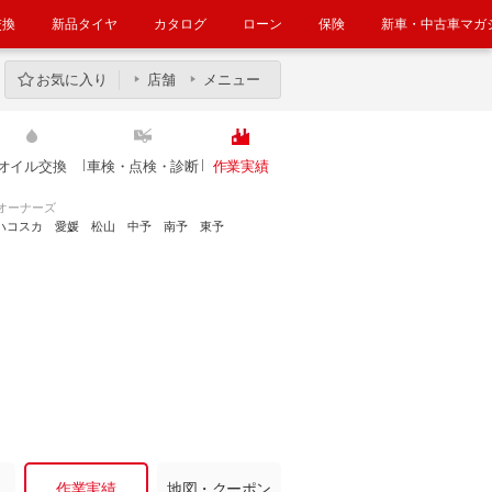
交換
新品タイヤ
カタログ
ローン
保険
新車・中古車マガ
お気に入り
店舗
メニュー
オイル交換
車検・点検・診断
作業実績
オーナーズ
ハコスカ 愛媛 松山 中予 南予 東予
作業実績
地図・クーポン