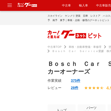
中古車
輸入車
中古車販売
スカイライン ケンメリ 塗装 旧車 レストア ハコス
予 南予 東予｜車検・点検・修理のグーネットピット
中古車TOP
車検・自動車整備・車修理
Ｂｏｓｃｈ Ｃａｒ Ｓｅｒｖｉｃｅ愛媛 株
Ｂｏｓｃｈ Ｃａｒ 
カーオーナーズ
作業実績
375件
4.
レビュー
28件
パーツ
トップ