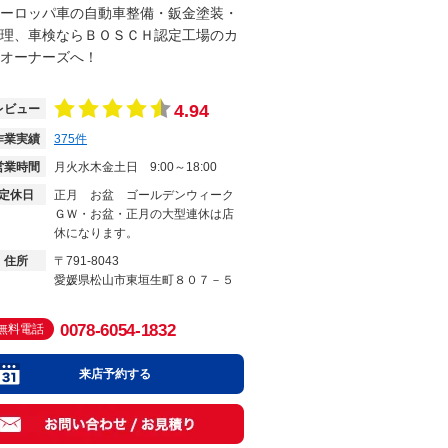
ーロッパ車の自動車整備・鈑金塗装・
理、車検ならＢＯＳＣＨ認定工場のカ
オーナーズへ！
4.94
レビュー
作業実績
375
件
営業時間
月火水木金土日
9:00～18:00
定休日
正月 お盆 ゴールデンウィーク
ＧＷ・お盆・正月の大型連休は店
休になります。
住所
〒791-8043
愛媛県松山市東垣生町８０７－５
0078-6054-1832
無料電話
来店予約する