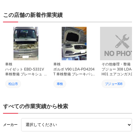
頼にも迅速 丁寧に対応し
いします。
てくださりとてもよくして
もらい感謝です他にもRX
この店舗の新着作業実績
ー7 FDの再登録に向けて
の修理整備をこちらののん
びりした都合でお店の方に
ご迷惑をおかけしているこ
とと思うのですが気長に合
わせて対応してくださり本
当にありがたく感謝してま
す旧車や海外製の難易度の
高い整備作業にも車のオー
ナーさん側の想いを汲んで
高い技術と人脈 会社間の
車検
車検
その他修理・整備
繋がりをもって丁寧に対応
ハイゼット EBD-S331V
ボルボ V90 LDA-PD4204
プジョー 308 LDA-
されて様子が相談してる時
車検整備 ブレーキシュ
T 車検整備 ブレーキパッ
H01 エアコンガス
やお店に足を運んだ時の社
ー・フィルター各種交換
ド交換 バッテリー交換 愛
再生（ACS作業）＆
員さんや工場の様子から感
愛媛 松山 伊予 西条 新居
媛 松山 伊予 西条 新居浜
ブルー補充！快適な
松山市
車検
プジョー308
じるものがあり社名を カ
浜 砥部
砥部
コン環境へ｜愛媛 松
ーオーナーズ と冠してい
予 西条 新居浜 砥部
車検
カーオーナーズ
カーオーナーズ
ること ぴったりの社の経
営方針をよく表していると
カーオーナーズ
松山市
松山市
すべての作業実績から検索
感じてます 信頼 安心し
て依頼し整備作業をお任せ
ハイゼット
輸入車
輸入車
できるお店として今後とも
お世話になりたくよろしく
メーカー
お願いします
ボルボ