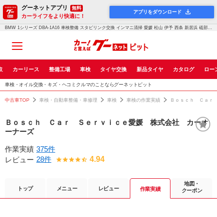
グーネットアプリ
無料
アプリをダウンロード
カーライフをより快適に！
BMW 1シリーズ DBA-1A16 車検整備 スタビリンク交換 インマニ清掃 愛媛 松山 伊予 西条 新居浜 砥部｜車検・点検・修理のグーネットピット
取
カーリース
整備工場
車検
タイヤ交換
新品タイヤ
カタログ
ロー
車検・オイル交換・キズ・ヘコミクルマのことならグーネットピット
中古車TOP
車検・自動車整備・車修理
車検
車検の作業実績
Ｂｏｓｃｈ Ｃａｒ
Ｂｏｓｃｈ Ｃａｒ Ｓｅｒｖｉｃｅ愛媛 株式会社 カーオ
ーナーズ
作業実績
375件
28件
4.94
レビュー
地図・
トップ
メニュー
レビュー
作業実績
クーポン