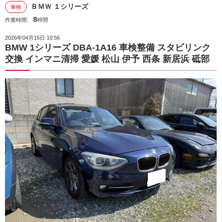
ＢＭＷ １シリーズ
車検
8
作業時間:
時間
2026年04月15日 10:56
BMW 1シリーズ DBA-1A16 車検整備 スタビリンク
交換 インマニ清掃 愛媛 松山 伊予 西条 新居浜 砥部