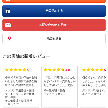
来店予約する
お問い合わせ/お見積り
地図を見る
この店舗の新着レビュー
5.0
4.8
5.
今回で２回目の車検をお願
今日は、日曜日にもかかわ
初めてオイル交換を
いしました整備の必要な箇
らずバッテリー交換ありが
しました。オイルの
所について的確な提案と整
とうございました。交換場
値段もしっかり説明
備・修理作業をしてくださ
所が奥に入り込んだ所にあ
いて非常にわかりや
エンジン関連修理・整備
その他修理・整備
ガソリン車用(オイル
りこちらのニーズに応じた
り、尚且つ、色々と部品を
得してお願いできま
ライト・ウィンカー類修
プジョー
３０８
ルノー
メガーヌ
対応をしてくださいました
取り除かないと交換出来な
またよろしくお願い
理・整備
ありがとうございましたま
その他修理・整備
車検
いのでご苦労をお掛け致し
ます。ありがとうご
三菱
ランサー
た車検後に急な整備作業依
ました。次回は車検をお願
す。