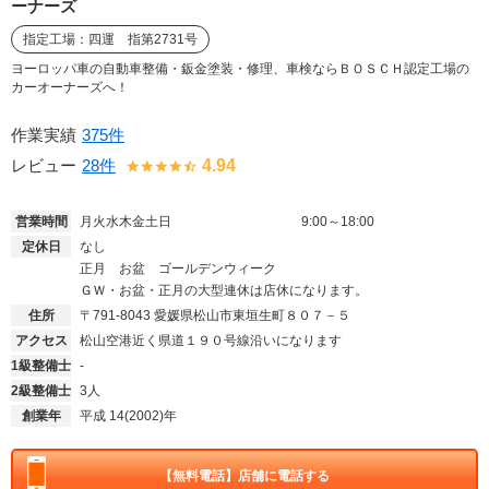
ーナーズ
指定工場：四運 指第2731号
ヨーロッパ車の自動車整備・鈑金塗装・修理、車検ならＢＯＳＣＨ認定工場の
カーオーナーズへ！
作業実績
375件
レビュー
28件
4.94
営業時間
月火水木金土日
9:00～18:00
定休日
なし
正月 お盆 ゴールデンウィーク
ＧＷ・お盆・正月の大型連休は店休になります。
住所
〒791-8043
愛媛県松山市東垣生町８０７－５
アクセス
松山空港近く県道１９０号線沿いになります
1級整備士
-
2級整備士
3人
創業年
平成 14(2002)年
【無料電話】
店舗に電話する