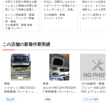
今回で２回目の車検をお願
今日は、日曜日にもかかわ
初めてオイル交換を
いしました整備の必要な箇
らずバッテリー交換ありが
しました。オイルの
所について的確な提案と整
とうございました。交換場
値段もしっかり説明
備・修理作業をしてくださ
所が奥に入り込んだ所にあ
いて非常にわかりや
エンジン関連修理・整備
その他修理・整備
ガソリン車用(オイル
りこちらのニーズに応じた
り、尚且つ、色々と部品を
得してお願いできま
ライト・ウィンカー類修
プジョー
３０８
ルノー
メガーヌ
対応をしてくださいました
取り除かないと交換出来な
またよろしくお願い
理・整備
ありがとうございましたま
その他修理・整備
車検
いのでご苦労をお掛け致し
ます。ありがとうご
三菱
ランサー
た車検後に急な整備作業依
ました。次回は車検をお願
す。
頼にも迅速 丁寧に対応し
いします。
てくださりとてもよくして
もらい感謝です他にもRX
この店舗の新着作業実績
ー7 FDの再登録に向けて
の修理整備をこちらののん
びりした都合でお店の方に
ご迷惑をおかけしているこ
とと思うのですが気長に合
わせて対応してくださり本
当にありがたく感謝してま
す旧車や海外製の難易度の
高い整備作業にも車のオー
ナーさん側の想いを汲んで
高い技術と人脈 会社間の
車検
車検
その他修理・整備
繋がりをもって丁寧に対応
ハイゼット EBD-S331V
ボルボ V90 LDA-PD4204
プジョー 308 LDA-
されて様子が相談してる時
車検整備 ブレーキシュ
T 車検整備 ブレーキパッ
H01 エアコンガス
やお店に足を運んだ時の社
ー・フィルター各種交換
ド交換 バッテリー交換 愛
再生（ACS作業）＆
員さんや工場の様子から感
愛媛 松山 伊予 西条 新居
媛 松山 伊予 西条 新居浜
ブルー補充！快適な
松山市
車検
プジョー308
じるものがあり社名を カ
浜 砥部
砥部
コン環境へ｜愛媛 松
ーオーナーズ と冠してい
予 西条 新居浜 砥部
車検
カーオーナーズ
カーオーナーズ