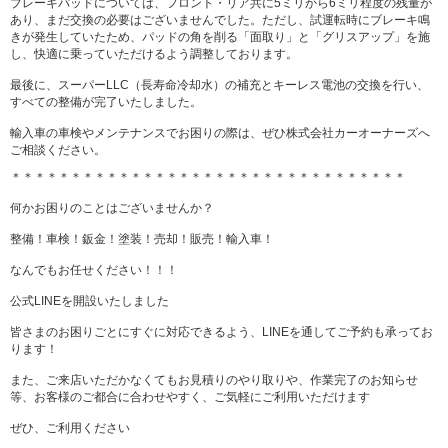
ブレーキパッドについては、フロント・リア共に5ミリから6ミリ程度の残量が
あり、まだ交換の必要はございませんでした。ただし、試運転時にブレーキ鳴
きが発生していたため、パッドの角を削る「面取り」と「グリスアップ」を施
し、快適に乗っていただけるよう調整しております。
最後に、スーパーLLC（長寿命冷却水）の補充とキーレス電池の交換を行い、
すべての整備が完了いたしました。
輸入車の車検やメンテナンスでお困りの際は、ぜひ株式会社カーオーナーズへ
ご相談ください。
＊＊＊＊＊＊＊＊＊＊＊＊＊＊＊＊＊＊＊＊＊＊＊＊＊＊＊＊＊＊＊＊＊
何かお困りのことはございませんか？
整備！車検！鈑金！塗装！売却！販売！輸入車！
なんでもお任せください！！！
公式LINEを開設いたしました
皆さまのお困りごとにすぐに対応できるよう、LINEを通してご予約も承ってお
ります！
また、ご来店いただかなくてもお見積りのやり取りや、作業完了のお知らせ
等、お客様のご都合に合わせやすく、ご気軽にご利用いただけます
ぜひ、ご利用ください