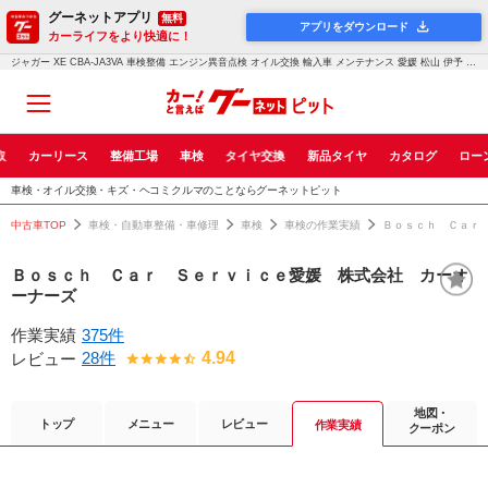
グーネットアプリ
無料
アプリをダウンロード
カーライフをより快適に！
ジャガー XE CBA-JA3VA 車検整備 エンジン異音点検 オイル交換 輸入車 メンテナンス 愛媛 松山 伊予 西条 新居浜 砥部｜車検・点検・修理のグーネットピット
取
カーリース
整備工場
車検
タイヤ交換
新品タイヤ
カタログ
ロー
車検・オイル交換・キズ・ヘコミクルマのことならグーネットピット
中古車TOP
車検・自動車整備・車修理
車検
車検の作業実績
Ｂｏｓｃｈ Ｃａｒ
Ｂｏｓｃｈ Ｃａｒ Ｓｅｒｖｉｃｅ愛媛 株式会社 カーオ
ーナーズ
作業実績
375件
28件
4.94
レビュー
地図・
トップ
メニュー
レビュー
作業実績
クーポン