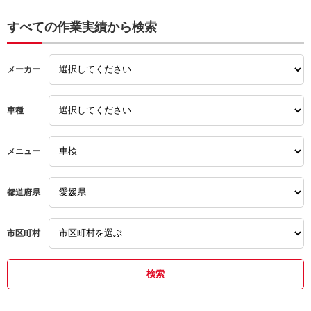
ること ぴったりの社の経
営方針をよく表していると
カーオーナーズ
松山市
松山市
すべての作業実績から検索
感じてます 信頼 安心し
て依頼し整備作業をお任せ
ハイゼット
輸入車
輸入車
できるお店として今後とも
お世話になりたくよろしく
メーカー
お願いします
ボルボ
車種
メニュー
都道府県
市区町村