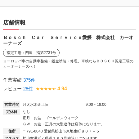
店舗情報
Ｂｏｓｃｈ Ｃａｒ Ｓｅｒｖｉｃｅ愛媛 株式会社 カーオ
ーナーズ
指定工場：四運 指第2731号
ヨーロッパ車の自動車整備・鈑金塗装・修理、車検ならＢＯＳＣＨ認定工場の
カーオーナーズへ！
作業実績
375件
レビュー
28件
4.94
営業時間
月火水木金土日
9:00～18:00
定休日
なし
正月 お盆 ゴールデンウィーク
ＧＷ・お盆・正月の大型連休は店休になります。
住所
〒791-8043
愛媛県松山市東垣生町８０７－５
アクセス
松山空港近く県道１９０号線沿いになります