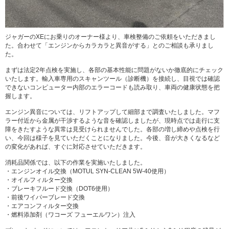
ジャガーのXEにお乗りのオーナー様より、車検整備のご依頼をいただきまし
た。合わせて「エンジンからカラカラと異音がする」とのご相談も承りまし
た。
まずは法定2年点検を実施し、各部の基本性能に問題がないか徹底的にチェック
いたします。輸入車専用のスキャンツール（診断機）を接続し、目視では確認
できないコンピューター内部のエラーコードも読み取り、車両の健康状態を把
握します。
エンジン異音については、リフトアップして細部まで調査いたしました。マフ
ラー付近から金属が干渉するような音を確認しましたが、現時点では走行に支
障をきたすような異常は見受けられませんでした。各部の増し締めや点検を行
い、今回は様子を見ていただくことになりました。今後、音が大きくなるなど
の変化があれば、すぐに対応させていただきます。
消耗品関係では、以下の作業を実施いたしました。
・エンジンオイル交換（MOTUL SYN-CLEAN 5W-40使用）
・オイルフィルター交換
・ブレーキフルード交換（DOT6使用）
・前後ワイパーブレード交換
・エアコンフィルター交換
・燃料添加剤（ワコーズ フューエルワン）注入