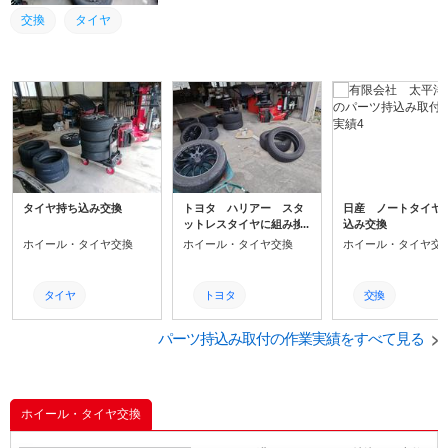
交換
タイヤ
タイヤ持ち込み交換
トヨタ ハリアー スタ
日産 ノートタイヤ
ットレスタイヤに組み換
込み交換
え
ホイール・タイヤ交換
ホイール・タイヤ交換
ホイール・タイヤ交
タイヤ
トヨタ
交換
整備
タイヤ
タイヤ
パーツ持込み取付の作業実績をすべて見る
交換
交換
ホイール・タイヤ交換