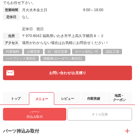
でもお任せ下さい。
月火水木金土日
9:00～18:00
営業時間
なし
定休日
定休日 祝日
〒970-8042
福島県いわき市平上高久字横田８－２
住所
場所がわからない場合はお気軽にお問合せください！
アクセス
代車無料
土曜営業
日・祝日営業
ローン支払い可
認証工場
ハイブリッド車対応
積載車(ローダウン車対応)
お問い合わせ/お見積り
地図・
トップ
レビュー
作業実績
メニュー
クーポン
パーツ
オイル交換
持込み取付
パーツ持込み取付