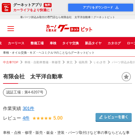
グーネットアプリ
無料
アプリをダウンロード
カーライフをより快適に！
車パーツ持込み取付の専門店なら有限会社 太平洋自動車！グーネットピット
取
カーリース
整備工場
車検
タイヤ交換
新品タイヤ
カタログ
ロー
車検・オイル交換・キズ・ヘコミクルマのことならグーネットピット
中古車TOP
車検・自動車整備・車修理
東北
福島県
いわき市
パーツ持込み取
有限会社 太平洋自動車
認証工場：第4-6207号
作業実績
301件
レビュー
4件
5.00
車検・点検・修理・販売・鈑金・塗装・パーツ取付けなど車の事ならどんな事