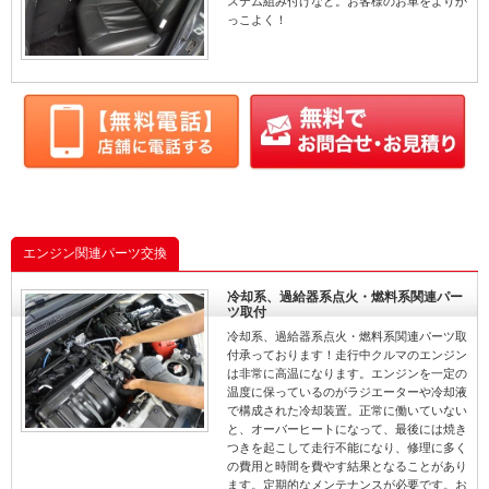
ステム組み付けなど。お客様のお車をよりか
っこよく！
エンジン関連パーツ交換
冷却系、過給器系点火・燃料系関連パー
ツ取付
冷却系、過給器系点火・燃料系関連パーツ取
付承っております！走行中クルマのエンジン
は非常に高温になります。エンジンを一定の
温度に保っているのがラジエーターや冷却液
で構成された冷却装置。正常に働いていない
と、オーバーヒートになって、最後には焼き
つきを起こして走行不能になり、修理に多く
の費用と時間を費やす結果となることがあり
ます。定期的なメンテナンスが必要です。お