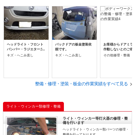
ヘッドライト・フロント
バックドアの板金塗装依
お客様からドアミラ
バンパー・ラジエターグ
頼です。
作動しないとのご依
リルは交換です。
す。リコール修理で
キズ・へこみ直し
キズ・へこみ直し
その他修理・整備
で交換しました。
整備・修理・塗装・板金の作業実績をすべて見る
ライト・ウィンカー類修理・整備
ライト・ウィンカー等灯火器の修理・整
備を行います
ヘッドライト・ウィンカー類パーツの修理・
整備を行っております。