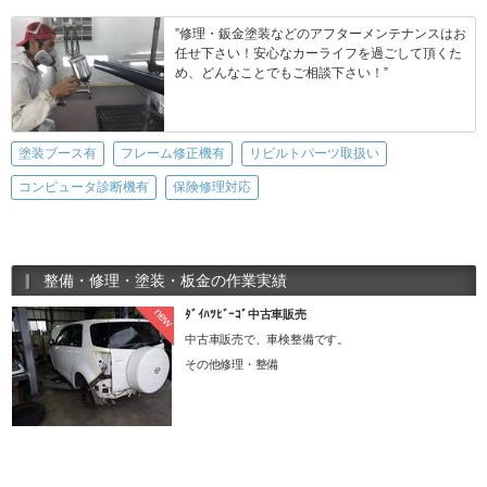
”修理・鈑金塗装などのアフターメンテナンスはお
任せ下さい！安心なカーライフを過ごして頂くた
め、どんなことでもご相談下さい！”
塗装ブース有
フレーム修正機有
リビルトパーツ取扱い
コンピュータ診断機有
保険修理対応
整備・修理・塗装・板金の作業実績
new
ﾀﾞｲﾊﾂﾋﾞｰｺﾞ中古車販売
中古車販売で、車検整備です。
その他修理・整備