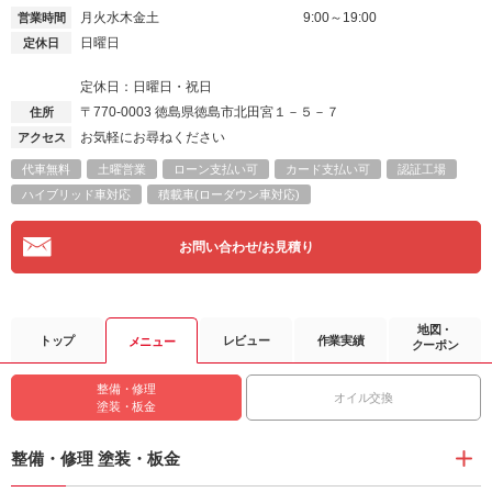
月火水木金土
9:00～19:00
営業時間
日曜日
定休日
定休日：日曜日・祝日
〒770-0003
徳島県徳島市北田宮１－５－７
住所
お気軽にお尋ねください
アクセス
代車無料
土曜営業
ローン支払い可
カード支払い可
認証工場
ハイブリッド車対応
積載車(ローダウン車対応)
お問い合わせ/お見積り
地図・
トップ
レビュー
作業実績
メニュー
クーポン
整備・修理
オイル交換
塗装・板金
整備・修理 塗装・板金