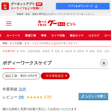
グーネットアプリ
無料
アプリをダウンロード
カーライフをより快適に！
車修理・板金・塗装の専門店ならボディーワークスケイプ！グーネットピット
取
カーリース
整備工場
車検
タイヤ交換
新品タイヤ
カタログ
ロー
車検・オイル交換・キズ・ヘコミクルマのことならグーネットピット
中古車TOP
車検・自動車整備・車修理
四国
徳島県
徳島市
整備・修理・塗装
ボディーワークスケイプ
認証工場：第60-1654号
中古車取扱店
作業実績
31件
レビュー
9件
5.00
確かな技術と充実の設備で安心してお任せいただけます