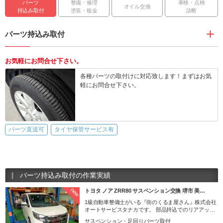
パーツ
整備・修理
車検・点検
オイル交換
持込み取付
塗装・板金
診断
パーツ持込み取付
お気軽にお問合せ下さい。
各種パーツの取付けに対応致します！まずはお気
軽にお問合せ下さい。
パーツ直送可
タイヤ保管サービス有
パーツ持込み取付の作業実績
new
トヨタ ノア ZRR80 サスペンション交換 堺市 美…
1級自動車整備士がいる『街のくるま屋さん』株式会社
オートサービスタナカです。 部品持込でのリアアップ
コイルスプリングの交換となります。 重い荷物を多く
サスペンション・足回りパーツ取付