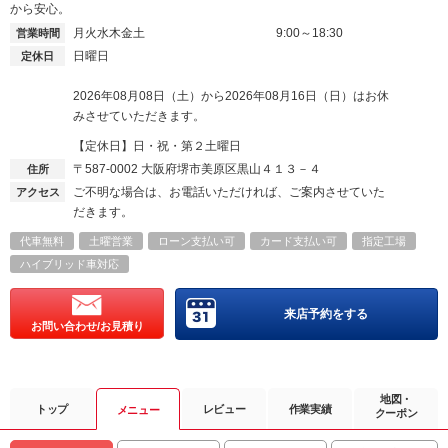
から安心。
月火水木金土
9:00～18:30
営業時間
日曜日
定休日
2026年08月08日（土）から2026年08月16日（日）はお休
みさせていただきます。
【定休日】日・祝・第２土曜日
〒587-0002
大阪府堺市美原区黒山４１３－４
住所
ご不明な場合は、お電話いただければ、ご案内させていた
アクセス
だきます。
代車無料
土曜営業
ローン支払い可
カード支払い可
指定工場
ハイブリッド車対応
来店予約をする
お問い合わせ/お見積り
地図・
トップ
レビュー
作業実績
メニュー
クーポン