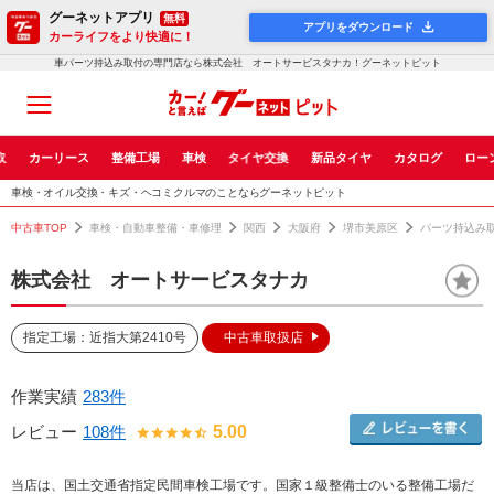
グーネットアプリ
無料
アプリをダウンロード
カーライフをより快適に！
車パーツ持込み取付の専門店なら株式会社 オートサービスタナカ！グーネットピット
取
カーリース
整備工場
車検
タイヤ交換
新品タイヤ
カタログ
ロー
車検・オイル交換・キズ・ヘコミクルマのことならグーネットピット
中古車TOP
車検・自動車整備・車修理
関西
大阪府
堺市美原区
パーツ持込み
株式会社 オートサービスタナカ
指定工場：近指大第2410号
中古車取扱店
作業実績
283件
レビュー
108件
5.00
当店は、国土交通省指定民間車検工場です。国家１級整備士のいる整備工場だ