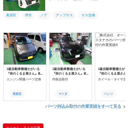
積まれるとのことで、リアのみコイルスプリングを交
換します。
美原区
堺市
ノア
アップサス
サス交換
1級自動車整備士がいる
1級自動車整備士がいる
1級自動車整備士が
『街のくるま屋さん』株
『街のくるま屋さん』株
『街のくるま屋さん
式会社オートサービスタ
式会社オートサービスタ
式会社オートサービ
エンジン関連パーツ交換
内装品取付
ホイール・タイヤ交
ナカです。 エンジンチェ
ナカです。 CX-70のセン
ナカです。 メルセデ
ックランプ点灯で入庫と
ターコンソール交換とな
ベンツの代表格Gク
なります。
ります。 網目状のパネル
のタイヤ交換となり
美原区
マツダ
ベンツ
から木目調のパネルへ交
す。
換していきます。
コンソールパネル
堺市
タイヤ交換
パーツ持込み取付の作業実績をすべて見る
交換
O2センサー
交換
Gクラス
R2
堺市
堺市
ホイール・タイヤ交換