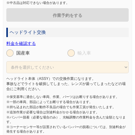
※中古品は対応できない場合があります。
作業予約をする
ヘッドライト交換
料金を確認する
国産車
輸入車
ヘッドライト本体（ASSY）での交換作業になります。
事故などでライトを破損してしまった、レンズが曇ってしまったなどの場
合にご利用ください。
※保安基準に適合しない車両、作業、パーツはお断りする場合があります。
※一部の車両、部品によってお断りする場合があります。
※持ち込まれた部品が動作不良品の場合でも作業工賃が発生いたします。
※追加作業が必要な場合は別途料金がかかる場合があります。
※バンパー脱着（必要な場合のみ）、光軸調整の作業料金を含んだ金額となりま
す。
※コーナーセンサー等が設置されているバンパーの脱着については、別途料金が
発生する場合があります。