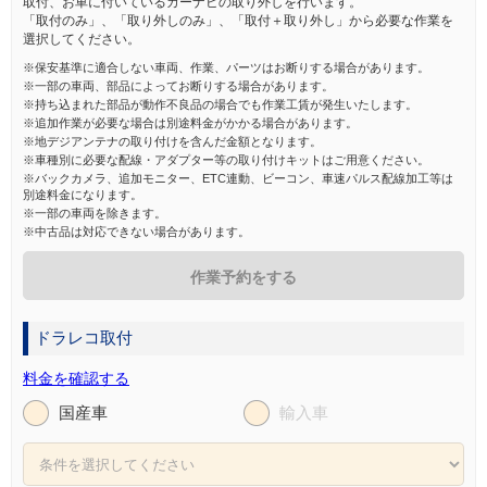
取付、お車に付いているカーナビの取り外しを行います。
「取付のみ」、「取り外しのみ」、「取付＋取り外し」から必要な作業を
選択してください。
※保安基準に適合しない車両、作業、パーツはお断りする場合があります。
※一部の車両、部品によってお断りする場合があります。
※持ち込まれた部品が動作不良品の場合でも作業工賃が発生いたします。
※追加作業が必要な場合は別途料金がかかる場合があります。
※地デジアンテナの取り付けを含んだ金額となります。
※車種別に必要な配線・アダプター等の取り付けキットはご用意ください。
※バックカメラ、追加モニター、ETC連動、ビーコン、車速パルス配線加工等は
別途料金になります。
※一部の車両を除きます。
※中古品は対応できない場合があります。
作業予約をする
ドラレコ取付
料金を確認する
国産車
輸入車