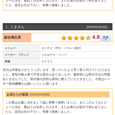
ューも頂き、重ねてお礼申し上げます。またお車のお取付で何かありまし
たら、是非お任せ下さい。有難う御座いました。
くまさん
2022年01月10日
4.8
総合満足度
メニュー
カーナビ・ETC・ドラレコ取付
メーカー・ブランド
メルセデス・ベンツ
車種
Ｓクラス
先日は作業ありがとうございます。思っていたより早く取り付けていただきま
した。新型の輸入車で不安な部分もありましたが、最終的には取付方法も問題
ありませんでした。取付後の説明も親切に教えていただきました。今度はレー
ダー探知機機をお願いしたいと思います。
お店からの返信
2022年02月08日
この度はお越し頂きまして誠に有難う御座いました。またこのようなレビ
ューも頂き、重ねてお礼申し上げます。またお車のお取付で何かありまし
たら、是非お任せ下さい。有難う御座いました。