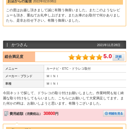
お店からの返信
2022年02月08日
この度はお越し頂きまして誠に有難う御座いました。またこのようなレビ
ューも頂き、重ねてお礼申し上げます。またお車のお取付で何かありまし
たら、是非お任せ下さい。有難う御座いました。
かつさん
2021年11月28日
5.0
総合満足度
メニュー
カーナビ・ETC・ドラレコ取付
メーカー・ブランド
ＭＩＮＩ
車種
ＭＩＮＩ
今回ネットで探して、ドラレコの取り付けお願いしました。作業時間も短く綺
麗な取り付けをしてもらいました、こちらにお願いして大変満足してます。ま
た何かの時は、お願いしようと思います。有難うございました。
30800
費用総額
円
（消費税込）