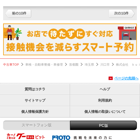
中古車TOP
車検・自動車整備・車修理
首都圏
埼玉県
川口市
株式会社 ｂｕ
ページの先頭へ
質問はコチラ
ヘルプ
サイトマップ
利用規約
個人情報保護方針
個人情報の取扱いについて
スマートフォン版
PC版