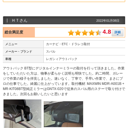
ＨＴさん
2022年01月08日
4.8
総合満足度
メニュー
カーナビ・ETC・ドラレコ取付
メーカー・ブランド
スバル
車種
レガシィアウトバック
アウトバック BT型にデジタルインナーミラーの取付を行って頂きました。作業
をしていただいた方は、物事が柔らかく説明も明快でした。約二時間、ガレー
ジで作業の様子を拝見しました。迷いなく、丁寧で、手早い作業で、まさにプ
ロの仕事でした。綺麗に仕上がっています。取付機材: MAXWIN MDR-A001B +
MR-KIT08BT型純正ミラーはGNTX-020で従来のスバル用のステーで取り付けで
きました。次回もお願いしたいと思います