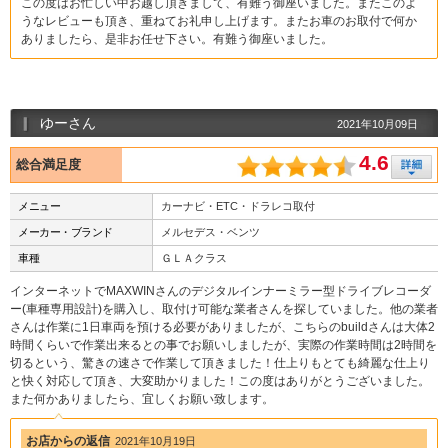
この度はお忙しい中お越し頂きまして、有難う御座いました。またこのよ
うなレビューも頂き、重ねてお礼申し上げます。またお車のお取付で何か
ありましたら、是非お任せ下さい。有難う御座いました。
ゆーさん
2021年10月09日
4.6
総合満足度
メニュー
カーナビ・ETC・ドラレコ取付
メーカー・ブランド
メルセデス・ベンツ
車種
ＧＬＡクラス
インターネットでMAXWINさんのデジタルインナーミラー型ドライブレコーダ
ー(車種専用設計)を購入し、取付け可能な業者さんを探していました。他の業者
さんは作業に1日車両を預ける必要がありましたが、こちらのbuildさんは大体2
時間くらいで作業出来るとの事でお願いしましたが、実際の作業時間は2時間を
切るという、驚きの速さで作業して頂きました！仕上りもとても綺麗な仕上り
と快く対応して頂き、大変助かりました！この度はありがとうございました。
また何かありましたら、宜しくお願い致します。
お店からの返信
2021年10月19日