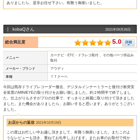
ありましたら、是非お任せ下さい。有難う御座いました。
kobaQさん
2021年09月26日
5.0
総合満足度
カーナビ・ETC・ドラレコ取付 、その他パーツ持込み
メニュー
取付
メーカー・ブランド
アウディ
車種
ＴＴクーペ
今回は既存ドライブレコーダー撤去、デジタルインナーミラーと後付け衝突安
全装置のMINIEYEの取り付けをお願い致しました。約２時間半で終了しまし
た。仕上がりもさすがプロの仕事で、すっきりと綺麗に取り付けて頂きました
ました。また機会がありましたら、お願いすると思います。ありがとうござい
ました。
お店からの返信
2021年10月19日
この度はお忙しい中お越し頂きまして、有難う御座いました。またこのよ
うなレビューも頂き、重ねてお礼申し上げます。またお車のお取付で何か