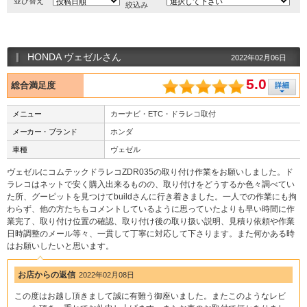
並び替え
絞込み
HONDA ヴェゼルさん
2022年02月06日
5.0
総合満足度
メニュー
カーナビ・ETC・ドラレコ取付
メーカー・ブランド
ホンダ
車種
ヴェゼル
ヴェゼルにコムテックドラレコZDR035の取り付け作業をお願いしました。ド
ラレコはネットで安く購入出来るものの、取り付けをどうするか色々調べてい
た所、グーピットを見つけてbuildさんに行き着きました。一人での作業にも拘
わらず、他の方たちもコメントしているように思っていたよりも早い時間に作
業完了、取り付け位置の確認、取り付け後の取り扱い説明、見積り依頼や作業
日時調整のメール等々、一貫して丁寧に対応して下さります。また何かある時
はお願いしたいと思います。
お店からの返信
2022年02月08日
この度はお越し頂きまして誠に有難う御座いました。またこのようなレビ