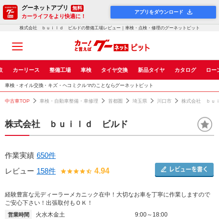
グーネットアプリ
無料
アプリをダウンロード
カーライフをより快適に！
株式会社 ｂｕｉｌｄ ビルドの整備工場レビュー｜車検・点検・修理のグーネットピット
取
カーリース
整備工場
車検
タイヤ交換
新品タイヤ
カタログ
ロー
車検・オイル交換・キズ・ヘコミクルマのことならグーネットピット
中古車TOP
車検・自動車整備・車修理
首都圏
埼玉県
川口市
株式会社 ｂｕ
株式会社 ｂｕｉｌｄ ビルド
作業実績
650件
レビュー
158件
4.94
経験豊富な元ディーラーメカニック在中！大切なお車を丁寧に作業しますので
ご安心下さい！出張取付もＯＫ！
火水木金土
9:00～18:00
営業時間