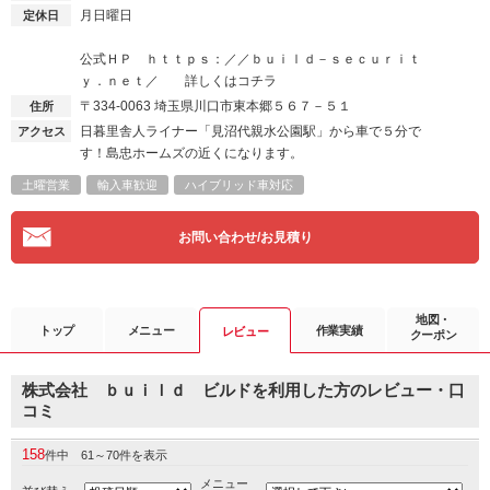
月日曜日
定休日
公式ＨＰ ｈｔｔｐｓ：／／ｂｕｉｌｄ－ｓｅｃｕｒｉｔ
ｙ．ｎｅｔ／ 詳しくはコチラ
〒334-0063
埼玉県川口市東本郷５６７－５１
住所
日暮里舎人ライナー「見沼代親水公園駅」から車で５分で
アクセス
す！島忠ホームズの近くになります。
土曜営業
輸入車歓迎
ハイブリッド車対応
お問い合わせ/お見積り
地図・
トップ
メニュー
作業実績
レビュー
クーポン
株式会社 ｂｕｉｌｄ ビルドを利用した方のレビュー・口
コミ
158
件中 61～70件を表示
メニュー