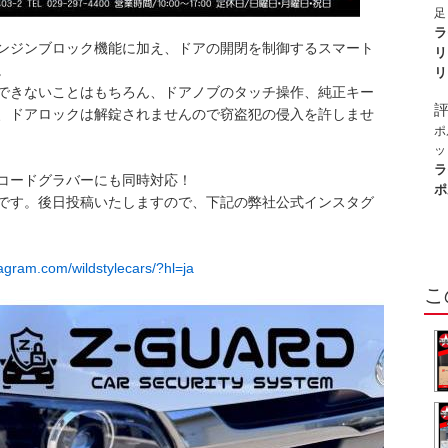
決
足
た
外
ラ
ンジンブロック機能に加え、ドアの開閉を制御するスマート
し
リ
。
術
リ
検
できないことはもちろん、ドアノブのタッチ操作、純正キー
ま
、ドアロックは解錠されませんので窃盗犯の侵入を許しませ
イ
ポ
て
ッ
本
て
ラ
コードグラバーにも同時対応！
た
ッ
ポ
です。後日投稿いたしますので、下記の弊社公式インスタグ
選
調
ぎ
イ
tagram.com/wildstylecars/?hl=ja
ま
こ
ヘ
た
に
た