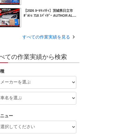
-D ﾋﾞﾙﾄｲﾝｽｲｯﾁ 純正ﾃﾚﾋﾞ対応
【2026 ｶｰｾｷｭﾘﾃｨ】茨城県日立市
ﾎﾟﾙｼｪ 718 ｽﾊﾟｲﾀﾞｰ AUTHOR ALA
RM IGLA JP+ ｵｰｻｰｱﾗｰﾑ ｲｸﾞﾗJPﾌﾟ
ﾗｽ ｽﾃﾝﾚｽｽｷｬﾅｰ 盗難 防止 対策
すべての作業実績を見る
べての作業実績から検索
種
ニュー