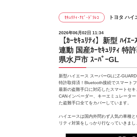
トヨタ ハイ
ｾｷｭﾘﾃｨ･ﾅﾋﾞ･ﾄﾞﾗﾚｺ
2026年06月02日 11:34
【ｶｰｾｷｭﾘﾃｨ】新型 ﾊｲｴｰｽ 
連動 国産ｶｰｾｷｭﾘﾃｨ 特
県水戸市 ｽｰﾊﾟｰGL
新型ハイエース スーパーGLにZ-GUA
特許取得済！Bluetooth接続でスマ
最新の盗難手口に対応したスマートセキ
CANインベーダー、キーエミュレータ
た盗難手口全てをカバーしています。
ハイエースは国内外問わず人気の車種と
リティ対策をしっかり行なっていきまし