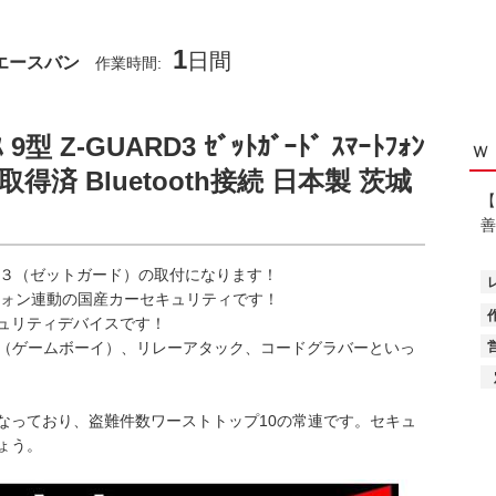
1
日間
エースバン
作業時間:
9型 Z-GUARD3 ｾﾞｯﾄｶﾞｰﾄﾞ ｽﾏｰﾄﾌｫﾝ
ｗ
許取得済 Bluetooth接続 日本製 茨城
【
善
RD３（ゼットガード）の取付になります！
ートフォン連動の国産カーセキュリティです！
ュリティデバイスです！
ー（ゲームボーイ）、リレーアタック、コードグラバーといっ
なっており、盗難件数ワーストトップ10の常連です。セキュ
ょう。