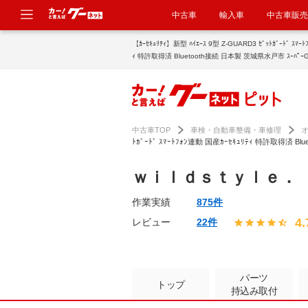
中古車
輸入車
中古車販売
【ｶｰｾｷｭﾘﾃｨ】新型 ﾊｲｴｰｽ 9型 Z-GUARD3 ｾﾞｯﾄｶﾞｰﾄﾞ ｽﾏｰﾄﾌｫﾝ連動 国産ｶｰｾｷｭﾘﾃ
ｨ 特許取得済 Bluetooth接続 日本製 茨城県水戸市 ｽｰﾊ
理のグーネットピット
中古車TOP
車検・自動車整備・車修理
ﾄｶﾞｰﾄﾞ ｽﾏｰﾄﾌｫﾝ連動 国産ｶｰｾｷｭﾘﾃｨ 特許取得済 B
ｗｉｌｄｓｔｙｌｅ．
作業実績
875件
4.
レビュー
22件
パーツ
トップ
持込み取付