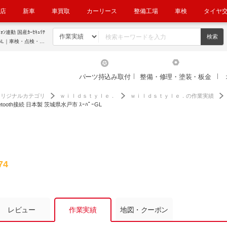
店
新車
車買取
カーリース
整備工場
車検
タイヤ
ﾟｰGL｜車検・点検・修
パーツ持込み取付
整備・修理・塗装・板金
オリジナルカテゴリ
ｗｉｌｄｓｔｙｌｅ．
ｗｉｌｄｓｔｙｌｅ．の作業実績
luetooth接続 日本製 茨城県水戸市 ｽｰﾊﾟｰGL
74
レビュー
作業実績
地図・クーポン