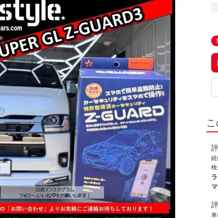
こ
経
検
ー
ラ
ど
マ
る
り
人
車