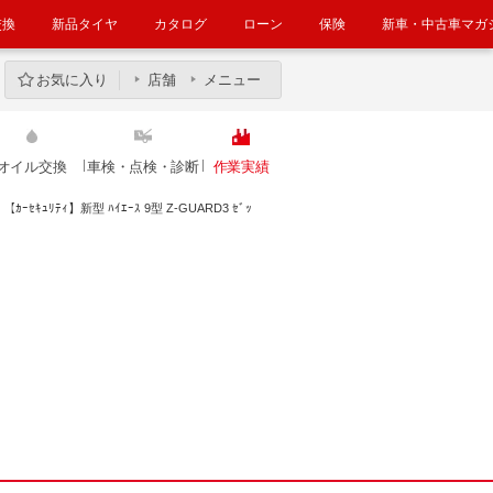
交換
新品タイヤ
カタログ
ローン
保険
新車・中古車マガ
お気に入り
店舗
メニュー
オイル交換
車検・点検・診断
作業実績
【ｶｰｾｷｭﾘﾃｨ】新型 ﾊｲｴｰｽ 9型 Z-GUARD3 ｾﾞｯ