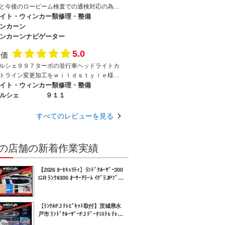
で加工のお願いをしました。機会がありまし
と今後のロービーム検査での通検対応の為社
ら、次回もお願いします。
品の新品を本国から輸入し国内仕様へと加工
イト・ウィンカー類修理・整備
て頂きました。とても丁寧な処理と高度な技
ンカーン
により見た目の綺麗さと共に、ヘッドライト
ンカーンナビゲーター
査の数値も素晴らしい結果で無事に通検でき
5.0
した。左右調整が出来ないので取り付け後ワ
評価
ルドスタイルさんに車輌を持ち込み調整もし
ルシェ９９７ターボの並行車ヘッドライトカ
頂きましたが とても親切に対応して下さり
トライン変更加工をｗｉｌｄｓｔｙｌｅ様に
当に助かりました。ありがとうございまし
施工を依頼をいたしました。ロービームのカ
イト・ウィンカー類修理・整備
。
トラインを日本仕様に改善、その後こちらで
ルシェ
９１１
んだ予備車検場で光軸調整していただいたら
整ができなくなるトラブル（ネジの回しす
すべてのレビューを見る
）で2度目のｗｉｌｄｓｔｙｌｅ様にヘッドラ
ト分解してもらい修理、丁寧に対応してくれ
した。ライト到着いたしましたので本日無事
の店舗の新着作業実績
ッドライトの取り付けと光軸調整が出来まし
。こちらのミスで大変ご迷惑をお掛けしたの
【2026 ｶｰｾｷｭﾘﾃｨ】ﾗﾝﾄﾞｸﾙｰｻﾞｰ300
修繕、組み立て等大変ありがとうございまし
GR ﾗﾝｸﾙ300 ｵｰｻｰｱﾗｰﾑ ｲｸﾞﾗJPﾌﾟﾗ
。
ｽ ﾌﾞﾗﾝｸｽｷｬﾅｰ 電波遮断ﾎﾟｰﾁ 盗難
防止 対策 ﾃﾞｨｰﾗｰ様より納車前施工
【ﾗﾝｸﾙFJ ﾃﾚﾋﾞｷｯﾄ取付】茨城県水
戸市 ﾗﾝﾄﾞｸﾙｰｻﾞｰFJ ﾃﾞｰﾀｼｽﾃﾑ ﾃﾚﾋﾞ
ｷｯﾄ Data System TV-KIT TTV437B