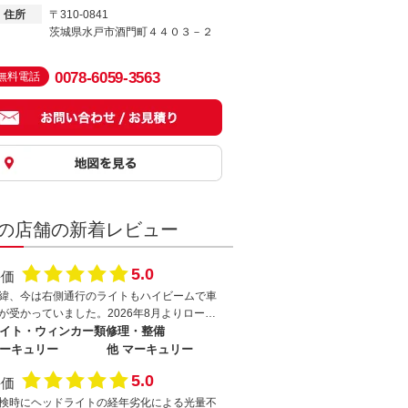
住所
〒310-0841
茨城県水戸市酒門町４４０３－２
0078-6059-3563
無料電話
の店舗の新着レビュー
5.0
評価
緯、今は右側通行のライトもハイビームで車
が受かっていました。2026年8月よりロービ
ム厳格化。しかしエルボ点があり？なし？な
イト・ウィンカー類修理・整備
など情報が錯綜するなか不安があり加工でき
ーキュリー
他 マーキュリー
お店を探していました。結論、納期、仕上が
5.0
評価
に大満足。エルボ点が目視可です。理由、素
な私へ親切丁寧でわかりやすく説明頂き、即
検時にヘッドライトの経年劣化による光量不