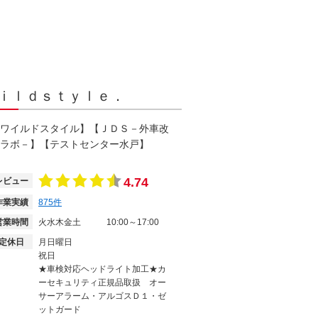
ｉｌｄｓｔｙｌｅ．
ワイルドスタイル】【ＪＤＳ－外車改
ラボ－】【テストセンター水戸】
4.74
レビュー
作業実績
875
件
営業時間
火水木金土
10:00～17:00
定休日
月日曜日
祝日
★車検対応ヘッドライト加工★カ
ーセキュリティ正規品取扱 オー
サーアラーム・アルゴスＤ１・ゼ
ットガード