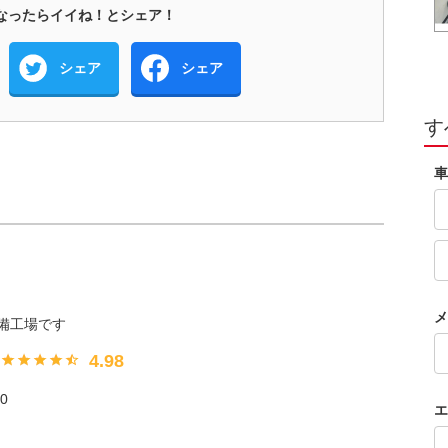
なったらイイね！とシェア！
シェア
シェア
す
車
メ
備工場です
4.98
0
エ