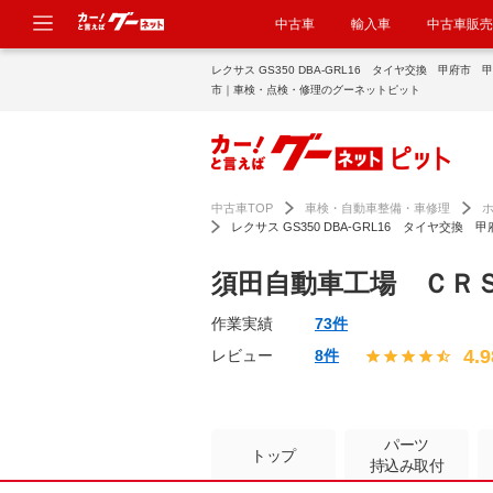
中古車
輸入車
中古車販売
レクサス GS350 DBA-GRL16 タイヤ交換 甲府市 甲斐市 南アルプス
市｜車検・点検・修理のグーネットピット
中古車TOP
車検・自動車整備・車修理
レクサス GS350 DBA-GRL16 タイヤ交
須田自動車工場 ＣＲ
作業実績
73件
4.9
レビュー
8件
パーツ
トップ
持込み取付