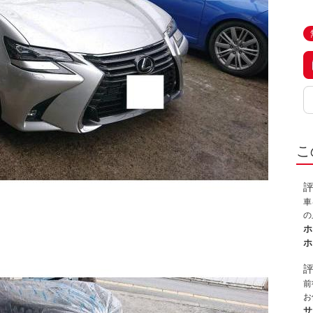
こ
車
の
た
ホ
ル
ホ
た
て
前
お
ざ
サ