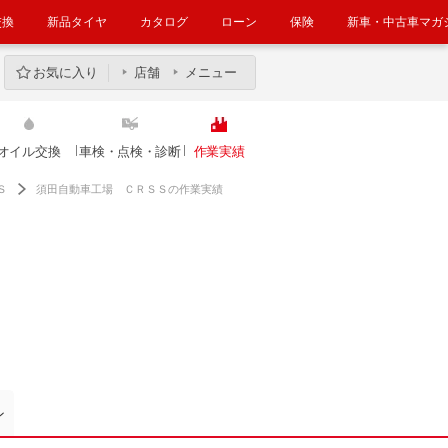
交換
新品タイヤ
カタログ
ローン
保険
新車・中古車マガ
お気に入り
店舗
メニュー
オイル交換
車検・点検・診断
作業実績
Ｓ
須田自動車工場 ＣＲＳＳの作業実績
ン