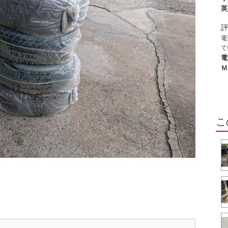
英
電
て
る
電
ご
Ｍ
こ