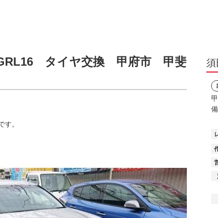
A-GRL16 タイヤ交換 甲府市 甲斐
須
甲
備
です。