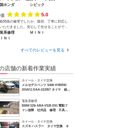
国ホンダ
シビック
5.0
評価
装関係の修理でしたが、親切、丁寧に対応し
いただきました。安心して任せることができ
自動車工場だと感じました。大変ありがとう
装系修理
ＭＩＮＩ
ざいました。
ＩＮＩ
すべてのレビューを見る
の店舗の新着作業実績
ホイール・タイヤ交換
メルセデスベンツ S400 HYBRID
2014/11 DAA-222057 タイヤ 組み
替え 冬用から夏用 245/50R18
甲府市 甲斐市 南アルプス市
電装系修理
BMW 325i ABA-VS25 E91 電動フ
ァン故障 社外品 修理 不具
合 甲府市 甲斐市 南アルプス
市
ホイール・タイヤ交換
スズキ ハスラー タイヤ交換 ネ