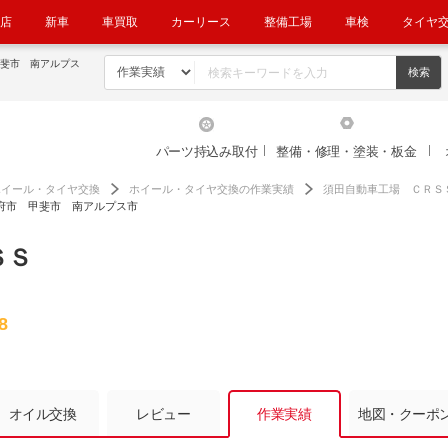
店
新車
車買取
カーリース
整備工場
車検
タイヤ
パーツ持込み取付
整備・修理・塗装・板金
ホイール・タイヤ交換
ホイール・タイヤ交換の作業実績
須田自動車工場 ＣＲＳ
換 甲府市 甲斐市 南アルプス市
ＳＳ
8
オイル交換
レビュー
作業実績
地図・クーポ