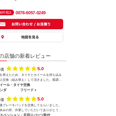
0078-6057-0249
無料電話
の店舗の新着レビュー
5.0
評価
を替えたため、タイヤとホイールを持ち込み
上交換（組み替え）して頂きました。新調し
アルミホイールに夏タイヤ、既存の鉄ホイー
イール・タイヤ交換
には早くもスタッドレスタイヤを履かせまし
ンダ
フリード＋
。スペーサー取付の是非やバランス、調整し
5.0
評価
頂き有難うございました！
後ブレーキパッドを交換してもらいました。
休みの所、作業していただいてありがとうご
いました。また作業依頼したいと思います！
スペンション・足回りパーツ取付