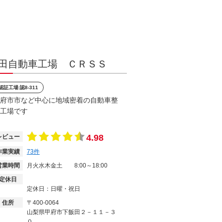
田自動車工場 ＣＲＳＳ
認証工場:認8-311
府市市など中心に地域密着の自動車整
工場です
4.98
レビュー
作業実績
73
件
営業時間
月火水木金土
8:00～18:00
定休日
定休日：日曜・祝日
住所
〒400-0064
山梨県甲府市下飯田２－１１－３
０